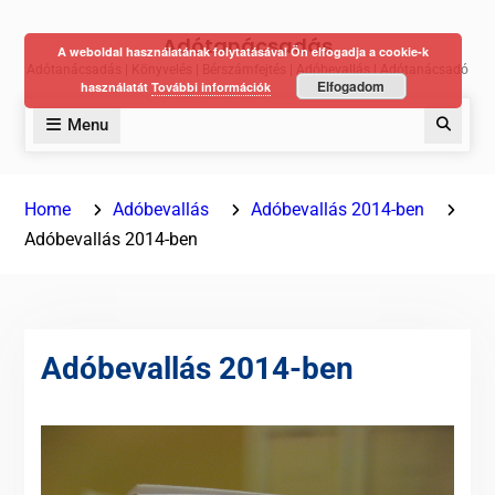
Skip
Adótanácsadás
to
A weboldal használatának folytatásával Ön elfogadja a cookie-k
Adótanácsadás | Könyvelés | Bérszámfejtés | Adóbevallás | Adótanácsadó
content
Elfogadom
használatát
További információk
Menu
Keres
Home
Adóbevallás
Adóbevallás 2014-ben
Adóbevallás 2014-ben
Adóbevallás 2014-ben