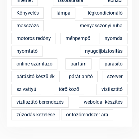
internet
iskolatáska
konzol
Könyvelés
lámpa
légkondicionáló
masszázs
menyasszonyi ruha
motoros redőny
méhpempő
nyomda
nyomtató
nyugdíjbiztosítás
online számlázó
parfüm
párásító
párásító készülék
párátlanító
szerver
szivattyú
törölköző
víztisztító
víztisztító berendezés
weboldal készítés
zúzódás kezelése
öntözőrendszer ára