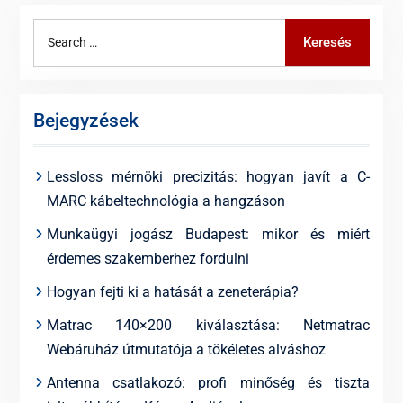
Search
Keresés
for:
Bejegyzések
Lessloss mérnöki precizitás: hogyan javít a C-
MARC kábeltechnológia a hangzáson
Munkaügyi jogász Budapest: mikor és miért
érdemes szakemberhez fordulni
Hogyan fejti ki a hatását a zeneterápia?
Matrac 140×200 kiválasztása: Netmatrac
Webáruház útmutatója a tökéletes alváshoz
Antenna csatlakozó: profi minőség és tiszta