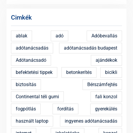
Cimkék
ablak
adó
Adóbevallás
adótanácsadás
adótanácsadás budapest
Adótanácsadó
ajándékok
befektetési tippek
betonkerítés
bicikli
biztosítás
Bérszámfejtés
Continental téli gumi
fali konzol
fogpótlás
fordítás
gyerekülés
használt laptop
ingyenes adótanácsadás