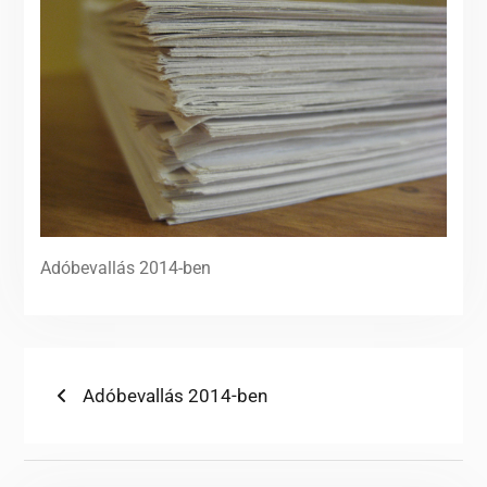
Adóbevallás 2014-ben
Bejegyzés
Previous
Adóbevallás 2014-ben
post:
navigáció