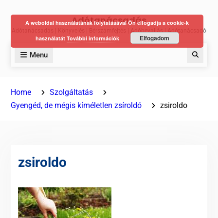
Skip
Adótanácsadás
to
A weboldal használatának folytatásával Ön elfogadja a cookie-k
Adótanácsadás | Könyvelés | Bérszámfejtés | Adóbevallás | Adótanácsadó
content
Elfogadom
használatát
További információk
Menu
Keres
Home
Szolgáltatás
Gyengéd, de mégis kíméletlen zsíroldó
zsiroldo
zsiroldo