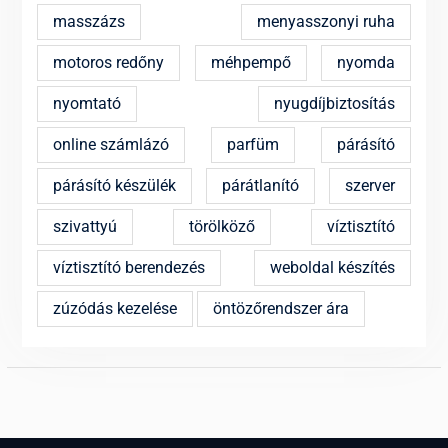
masszázs
menyasszonyi ruha
motoros redőny
méhpempő
nyomda
nyomtató
nyugdíjbiztosítás
online számlázó
parfüm
párásító
párásító készülék
párátlanító
szerver
szivattyú
törölköző
víztisztító
víztisztító berendezés
weboldal készítés
zúzódás kezelése
öntözőrendszer ára