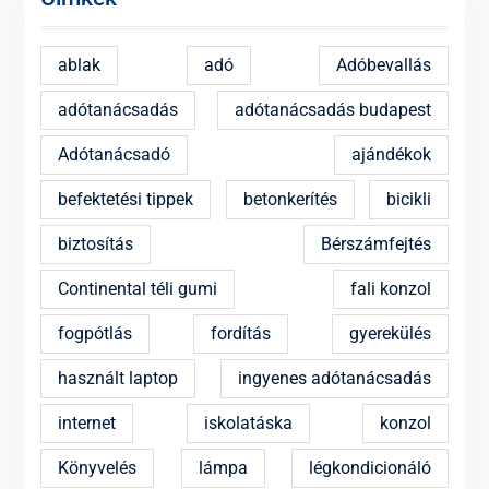
ablak
adó
Adóbevallás
adótanácsadás
adótanácsadás budapest
Adótanácsadó
ajándékok
befektetési tippek
betonkerítés
bicikli
biztosítás
Bérszámfejtés
Continental téli gumi
fali konzol
fogpótlás
fordítás
gyerekülés
használt laptop
ingyenes adótanácsadás
internet
iskolatáska
konzol
Könyvelés
lámpa
légkondicionáló