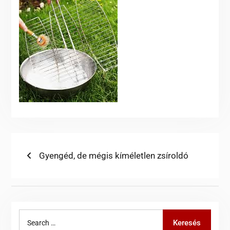
Bejegyzés
Previous
Gyengéd, de mégis kíméletlen zsíroldó
post:
navigáció
Search
Keresés