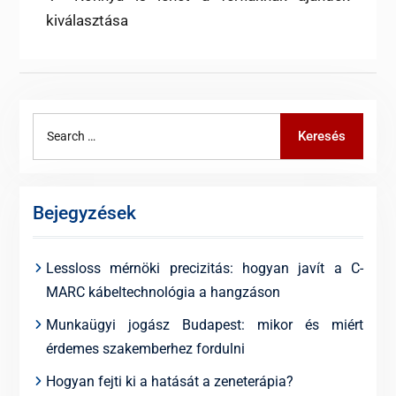
post:
kiválasztása
navigáció
Search
Keresés
for:
Bejegyzések
Lessloss mérnöki precizitás: hogyan javít a C-
MARC kábeltechnológia a hangzáson
Munkaügyi jogász Budapest: mikor és miért
érdemes szakemberhez fordulni
Hogyan fejti ki a hatását a zeneterápia?