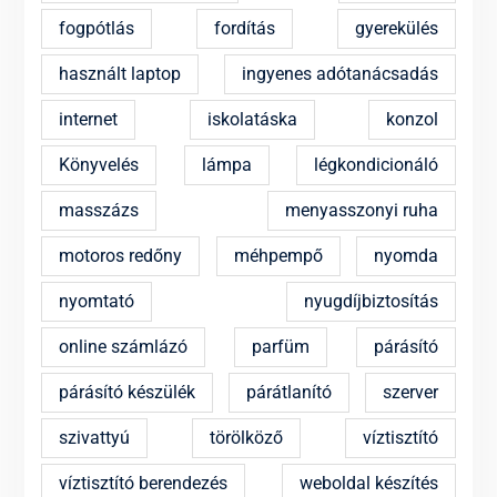
fogpótlás
fordítás
gyerekülés
használt laptop
ingyenes adótanácsadás
internet
iskolatáska
konzol
Könyvelés
lámpa
légkondicionáló
masszázs
menyasszonyi ruha
motoros redőny
méhpempő
nyomda
nyomtató
nyugdíjbiztosítás
online számlázó
parfüm
párásító
párásító készülék
párátlanító
szerver
szivattyú
törölköző
víztisztító
víztisztító berendezés
weboldal készítés