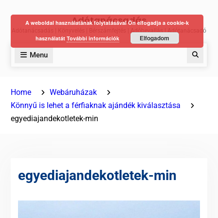
Skip
Adótanácsadás
to
A weboldal használatának folytatásával Ön elfogadja a cookie-k
Adótanácsadás | Könyvelés | Bérszámfejtés | Adóbevallás | Adótanácsadó
content
Elfogadom
használatát
További információk
Menu
Keres
Home
Webáruházak
Könnyű is lehet a férfiaknak ajándék kiválasztása
egyediajandekotletek-min
egyediajandekotletek-min