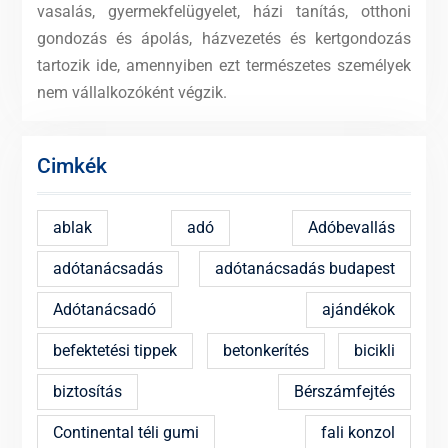
vasalás, gyermekfelügyelet, házi tanítás, otthoni
gondozás és ápolás, házvezetés és kertgondozás
tartozik ide, amennyiben ezt természetes személyek
nem vállalkozóként végzik.
Cimkék
ablak
adó
Adóbevallás
adótanácsadás
adótanácsadás budapest
Adótanácsadó
ajándékok
befektetési tippek
betonkerítés
bicikli
biztosítás
Bérszámfejtés
Continental téli gumi
fali konzol