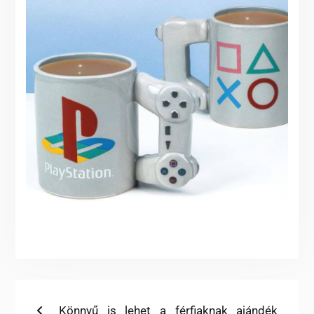
Bejegyzés
Previous
Könnyű is lehet a férfiaknak ajándék