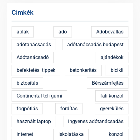
Cimkék
ablak
adó
Adóbevallás
adótanácsadás
adótanácsadás budapest
Adótanácsadó
ajándékok
befektetési tippek
betonkerítés
bicikli
biztosítás
Bérszámfejtés
Continental téli gumi
fali konzol
fogpótlás
fordítás
gyerekülés
használt laptop
ingyenes adótanácsadás
internet
iskolatáska
konzol