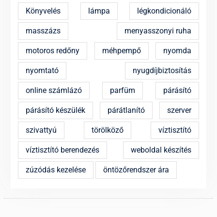
Könyvelés
lámpa
légkondicionáló
masszázs
menyasszonyi ruha
motoros redőny
méhpempő
nyomda
nyomtató
nyugdíjbiztosítás
online számlázó
parfüm
párásító
párásító készülék
párátlanító
szerver
szivattyú
törölköző
víztisztító
víztisztító berendezés
weboldal készítés
zúzódás kezelése
öntözőrendszer ára