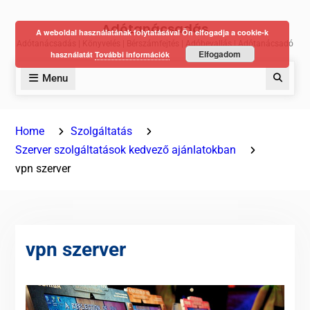
Skip
Adótanácsadás
to
A weboldal használatának folytatásával Ön elfogadja a cookie-k
Adótanácsadás | Könyvelés | Bérszámfejtés | Adóbevallás | Adótanácsadó
content
Elfogadom
használatát
További információk
Menu
Keres
Home
Szolgáltatás
Szerver szolgáltatások kedvező ajánlatokban
vpn szerver
vpn szerver