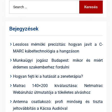
Search
Keresés
for:
Bejegyzések
Lessloss mérnöki precizitás: hogyan javít a C-
MARC kábeltechnológia a hangzáson
Munkaügyi jogász Budapest: mikor és miért
érdemes szakemberhez fordulni
Hogyan fejti ki a hatását a zeneterápia?
Matrac 140×200 kiválasztása: Netmatrac
Webáruház útmutatója a tökéletes alváshoz
Antenna csatlakozó: profi minőség és tiszta
jeltovábbítás a Kácsa Audióval