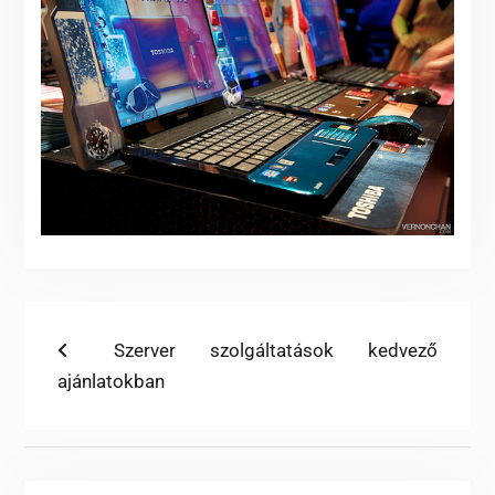
Bejegyzés
Previous
Szerver szolgáltatások kedvező
post:
ajánlatokban
navigáció