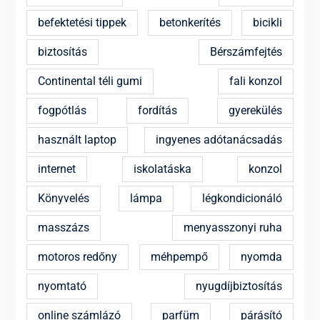
befektetési tippek
betonkerítés
bicikli
biztosítás
Bérszámfejtés
Continental téli gumi
fali konzol
fogpótlás
fordítás
gyerekülés
használt laptop
ingyenes adótanácsadás
internet
iskolatáska
konzol
Könyvelés
lámpa
légkondicionáló
masszázs
menyasszonyi ruha
motoros redőny
méhpempő
nyomda
nyomtató
nyugdíjbiztosítás
online számlázó
parfüm
párásító