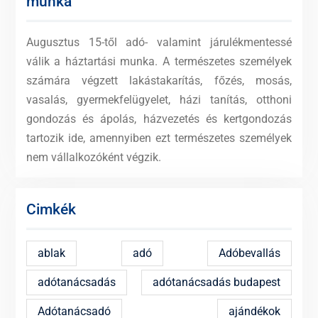
munka
Augusztus 15-től adó- valamint járulékmentessé
válik a háztartási munka. A természetes személyek
számára végzett lakástakarítás, főzés, mosás,
vasalás, gyermekfelügyelet, házi tanítás, otthoni
gondozás és ápolás, házvezetés és kertgondozás
tartozik ide, amennyiben ezt természetes személyek
nem vállalkozóként végzik.
Cimkék
ablak
adó
Adóbevallás
adótanácsadás
adótanácsadás budapest
Adótanácsadó
ajándékok