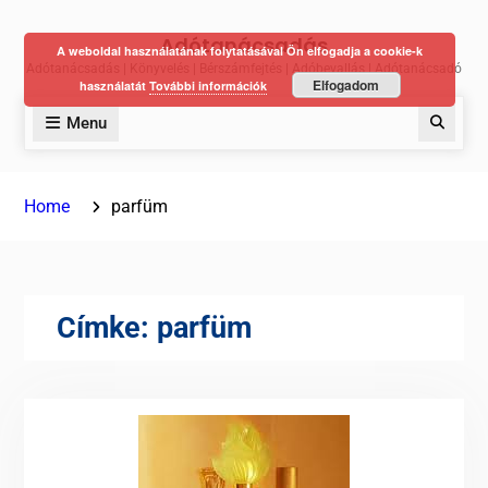
Skip
Adótanácsadás
to
A weboldal használatának folytatásával Ön elfogadja a cookie-k
Adótanácsadás | Könyvelés | Bérszámfejtés | Adóbevallás | Adótanácsadó
content
Elfogadom
használatát
További információk
Menu
Keres
Home
parfüm
Címke:
parfüm