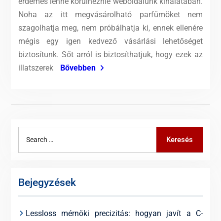
érdemes lenne körülnéznie weboldalunk kínálatában.
Noha az itt megvásárolható parfümöket nem
szagolhatja meg, nem próbálhatja ki, ennek ellenére
mégis egy igen kedvező vásárlási lehetőséget
biztosítunk. Sőt arról is biztosíthatjuk, hogy ezek az
illatszerek
Bővebben
Search
Keresés
for:
Bejegyzések
Lessloss mérnöki precizitás: hogyan javít a C-