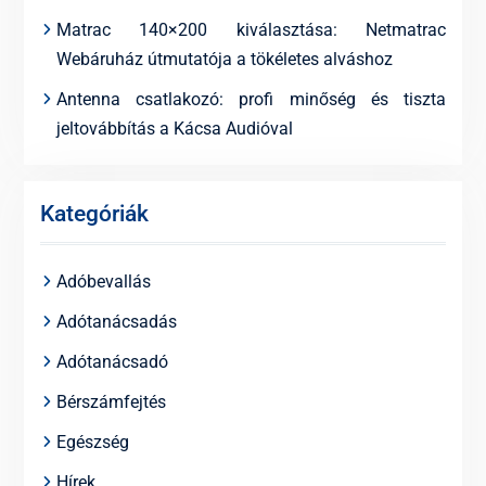
Matrac 140×200 kiválasztása: Netmatrac
Webáruház útmutatója a tökéletes alváshoz
Antenna csatlakozó: profi minőség és tiszta
jeltovábbítás a Kácsa Audióval
Kategóriák
Adóbevallás
Adótanácsadás
Adótanácsadó
Bérszámfejtés
Egészség
Hírek