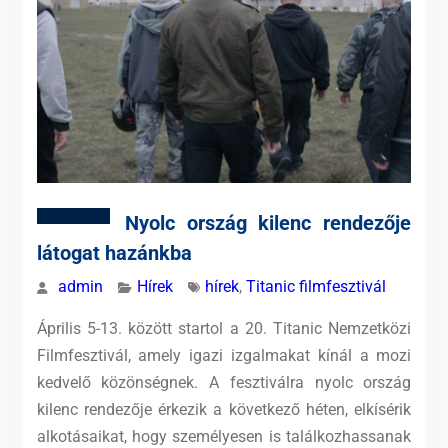
Nyolc ország kilenc rendezője
látogat hazánkba
admin
Hírek
hírek
,
Titanic filmfesztivál
Április 5-13. között startol a 20. Titanic Nemzetközi
Filmfesztivál, amely igazi izgalmakat kínál a mozi
kedvelő közönségnek. A fesztiválra nyolc ország
kilenc rendezője érkezik a következő héten, elkísérik
alkotásaikat, hogy személyesen is találkozhassanak