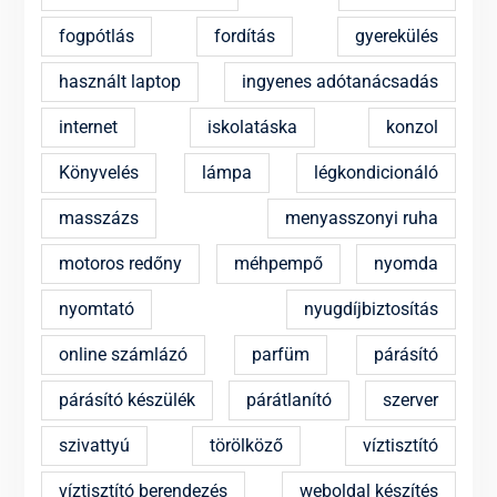
fogpótlás
fordítás
gyerekülés
használt laptop
ingyenes adótanácsadás
internet
iskolatáska
konzol
Könyvelés
lámpa
légkondicionáló
masszázs
menyasszonyi ruha
motoros redőny
méhpempő
nyomda
nyomtató
nyugdíjbiztosítás
online számlázó
parfüm
párásító
párásító készülék
párátlanító
szerver
szivattyú
törölköző
víztisztító
víztisztító berendezés
weboldal készítés