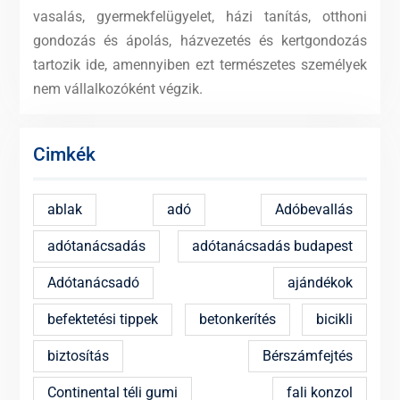
vasalás, gyermekfelügyelet, házi tanítás, otthoni
gondozás és ápolás, házvezetés és kertgondozás
tartozik ide, amennyiben ezt természetes személyek
nem vállalkozóként végzik.
Cimkék
ablak
adó
Adóbevallás
adótanácsadás
adótanácsadás budapest
Adótanácsadó
ajándékok
befektetési tippek
betonkerítés
bicikli
biztosítás
Bérszámfejtés
Continental téli gumi
fali konzol