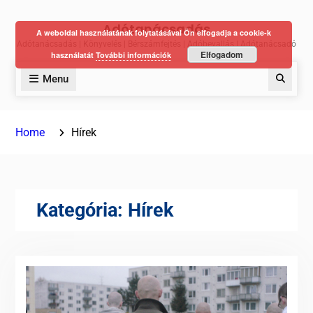
Skip
Adótanácsadás
to
A weboldal használatának folytatásával Ön elfogadja a cookie-k
Adótanácsadás | Könyvelés | Bérszámfejtés | Adóbevallás | Adótanácsadó
content
Elfogadom
használatát
További információk
Menu
Keres
Home
Hírek
Kategória:
Hírek