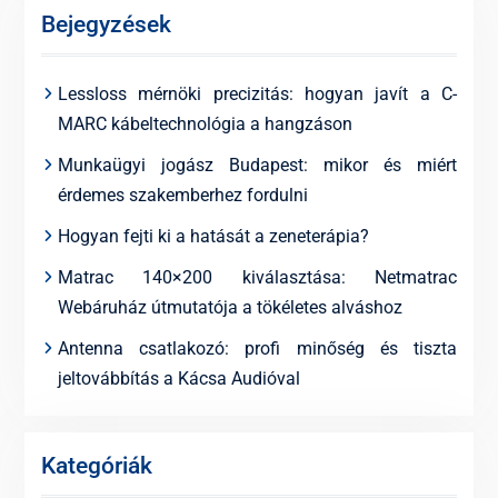
Bejegyzések
Lessloss mérnöki precizitás: hogyan javít a C-
MARC kábeltechnológia a hangzáson
Munkaügyi jogász Budapest: mikor és miért
érdemes szakemberhez fordulni
Hogyan fejti ki a hatását a zeneterápia?
Matrac 140×200 kiválasztása: Netmatrac
Webáruház útmutatója a tökéletes alváshoz
Antenna csatlakozó: profi minőség és tiszta
jeltovábbítás a Kácsa Audióval
Kategóriák