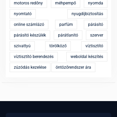
motoros redőny
méhpempő
nyomda
nyomtató
nyugdíjbiztosítás
online számlázó
parfüm
párásító
párásító készülék
párátlanító
szerver
szivattyú
törölköző
víztisztító
víztisztító berendezés
weboldal készítés
zúzódás kezelése
öntözőrendszer ára