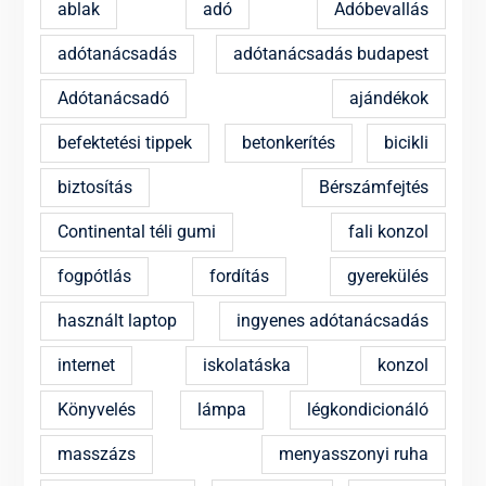
ablak
adó
Adóbevallás
adótanácsadás
adótanácsadás budapest
Adótanácsadó
ajándékok
befektetési tippek
betonkerítés
bicikli
biztosítás
Bérszámfejtés
Continental téli gumi
fali konzol
fogpótlás
fordítás
gyerekülés
használt laptop
ingyenes adótanácsadás
internet
iskolatáska
konzol
Könyvelés
lámpa
légkondicionáló
masszázs
menyasszonyi ruha