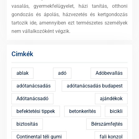
vasalás, gyermekfelügyelet, házi tanítás, otthoni
gondozás és ápolás, házvezetés és kertgondozás
tartozik ide, amennyiben ezt természetes személyek
nem vállalkozóként végzik.
Cimkék
ablak
adó
Adóbevallás
adótanácsadás
adótanácsadás budapest
Adótanácsadó
ajándékok
befektetési tippek
betonkerítés
bicikli
biztosítás
Bérszámfejtés
Continental téli gumi
fali konzol