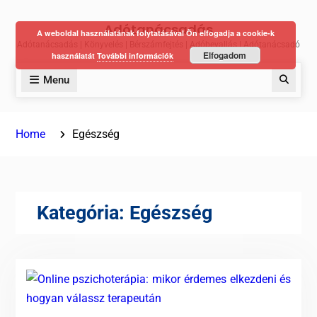
Skip
Adótanácsadás
to
A weboldal használatának folytatásával Ön elfogadja a cookie-k
Adótanácsadás | Könyvelés | Bérszámfejtés | Adóbevallás | Adótanácsadó
content
Elfogadom
használatát
További információk
Menu
Keres
Home
Egészség
Kategória:
Egészség