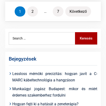
Bejegyzések
1
2
…
7
Következő
lapozása
Search
Keresés
for:
Bejegyzések
Lessloss mérnöki precizitás: hogyan javít a C-
MARC kábeltechnológia a hangzáson
Munkaügyi jogász Budapest: mikor és miért
érdemes szakemberhez fordulni
Hogyan fejti ki a hatását a zeneterápia?