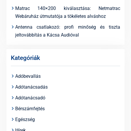
Matrac 140×200 kiválasztása: Netmatrac
Webáruház útmutatója a tökéletes alváshoz
Antenna csatlakozó: profi minőség és tiszta
jeltovábbítás a Kácsa Audióval
Kategóriák
Adóbevallás
Adótanácsadás
Adótanácsadó
Bérszámfejtés
Egészség
Hírek