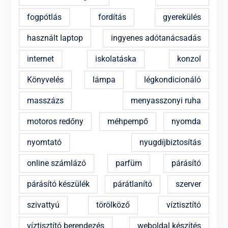
fogpótlás
fordítás
gyerekülés
használt laptop
ingyenes adótanácsadás
internet
iskolatáska
konzol
Könyvelés
lámpa
légkondicionáló
masszázs
menyasszonyi ruha
motoros redőny
méhpempő
nyomda
nyomtató
nyugdíjbiztosítás
online számlázó
parfüm
párásító
párásító készülék
párátlanító
szerver
szivattyú
törölköző
víztisztító
víztisztító berendezés
weboldal készítés