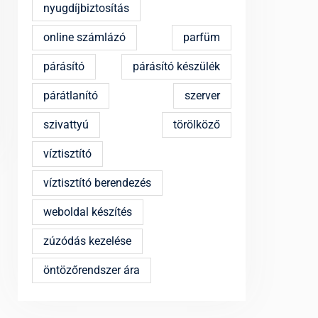
nyugdíjbiztosítás
online számlázó
parfüm
párásító
párásító készülék
párátlanító
szerver
szivattyú
törölköző
víztisztító
víztisztító berendezés
weboldal készítés
zúzódás kezelése
öntözőrendszer ára