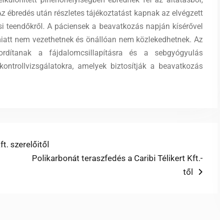
Az ébredés után részletes tájékoztatást kapnak az elvégzett
 teendőkről. A páciensek a beavatkozás napján kísérővel
miatt nem vezethetnek és önállóan nem közlekedhetnek. Az
rdítanak a fájdalomcsillapításra és a sebgyógyulás
 kontrollvizsgálatokra, amelyek biztosítják a beavatkozás
t. szerelőitől
Next
Polikarbonát teraszfedés a Caribi Télikert Kft.-
post:
től