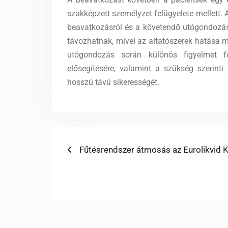
szakképzett személyzet felügyelete mellett. 
beavatkozásról és a követendő utógondozási
távozhatnak, mivel az altatószerek hatása 
utógondozás során különös figyelmet fo
elősegítésére, valamint a szükség szerinti
hosszú távú sikerességét.
Bejegyzés
Previous
Fűtésrendszer átmosás az Eurolikvid Kf
post:
navigáció