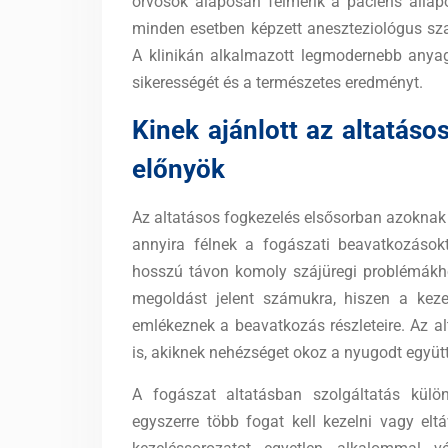
orvosok alaposan felmérik a páciens állapo
minden esetben képzett aneszteziológus szak
A klinikán alkalmazott legmodernebb anyag
sikerességét és a természetes eredményt.
Kinek ajánlott az altatáso
előnyök
Az altatásos fogkezelés elsősorban azoknak 
annyira félnek a fogászati beavatkozásokt
hosszú távon komoly szájüregi problémákho
megoldást jelent számukra, hiszen a keze
emlékeznek a beavatkozás részleteire. Az a
is, akiknek nehézséget okoz a nyugodt együ
A fogászat altatásban szolgáltatás külö
egyszerre több fogat kell kezelni vagy eltáv