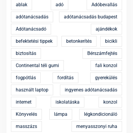
ablak
adó
Adóbevallás
adótanácsadás
adótanácsadás budapest
Adótanácsadó
ajándékok
befektetési tippek
betonkerítés
bicikli
biztosítás
Bérszámfejtés
Continental téli gumi
fali konzol
fogpótlás
fordítás
gyerekülés
használt laptop
ingyenes adótanácsadás
internet
iskolatáska
konzol
Könyvelés
lámpa
légkondicionáló
masszázs
menyasszonyi ruha