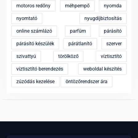
motoros redőny
méhpempő
nyomda
nyomtató
nyugdíjbiztosítás
online számlázó
parfüm
párásító
párásító készülék
párátlanító
szerver
szivattyú
törölköző
víztisztító
víztisztító berendezés
weboldal készítés
zúzódás kezelése
öntözőrendszer ára