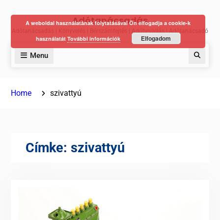
Skip
Adótanácsadás
to
A weboldal használatának folytatásával Ön elfogadja a cookie-k
Adótanácsadás | Könyvelés | Bérszámfejtés | Adóbevallás | Adótanácsadó
content
Elfogadom
használatát
További információk
Menu
Keres
Home
szivattyú
Címke:
szivattyú