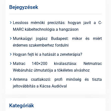
Bejegyzések
Lessloss mérnöki precizitás: hogyan javít a C-
MARC kábeltechnológia a hangzáson
Munkaügyi jogász Budapest: mikor és miért
érdemes szakemberhez fordulni
Hogyan fejti ki a hatását a zeneterápia?
Matrac 140×200 kiválasztása: Netmatrac
Webáruház útmutatója a tökéletes alváshoz
Antenna csatlakozó: profi minőség és tiszta
jeltovábbítás a Kácsa Audióval
Kategóriák