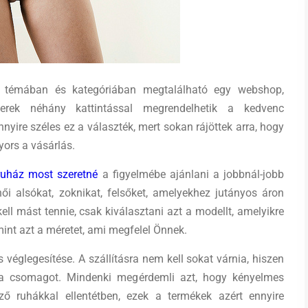
témában és kategóriában megtalálható egy webshop,
ek néhány kattintással megrendelhetik a kedvenc
nnyire széles ez a választék, mert sokan rájöttek arra, hogy
yors a vásárlás.
uház most szeretné
a figyelmébe ajánlani a jobbnál-jobb
ői alsókat, zoknikat, felsőket, amelyekhez jutányos áron
ell mást tennie, csak kiválasztani azt a modellt, amelyikre
int azt a méretet, ami megfelel Önnek.
s véglegesítése. A szállításra nem kell sokat várnia, hiszen
ák a csomagot. Mindenki megérdemli azt, hogy kényelmes
ő ruhákkal ellentétben, ezek a termékek azért ennyire