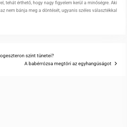
el, tehát érthető, hogy nagy figyelem kerül a minőségre. Aki
 az nem bánja meg a döntését, ugyanis széles választékkal
ogeszteron szint tünetei?
Next
A babérrózsa megtöri az egyhangúságot
post: