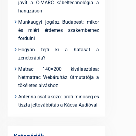
javít a C-MARC kábeltechnológia a
hangzáson
Munkaügyi jogász Budapest: mikor
és miért érdemes szakemberhez
fordulni
Hogyan fejti ki a hatását a
zeneterápia?
Matrac 140×200 kiválasztása:
Netmatrac Webáruház útmutatója a
tökéletes alváshoz
Antenna csatlakozó: profi minőség és
tiszta jeltovábbítás a Kácsa Audióval