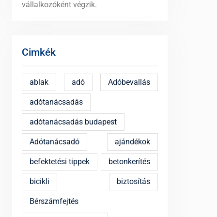
vállalkozóként végzik.
Cimkék
ablak
adó
Adóbevallás
adótanácsadás
adótanácsadás budapest
Adótanácsadó
ajándékok
befektetési tippek
betonkerítés
bicikli
biztosítás
Bérszámfejtés