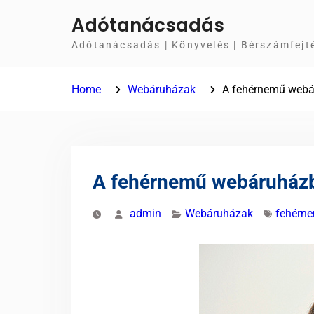
Skip
Adótanácsadás
to
Adótanácsadás | Könyvelés | Bérszámfejt
content
Home
Webáruházak
A fehérnemű webá
A fehérnemű webáruházb
admin
Webáruházak
fehérn