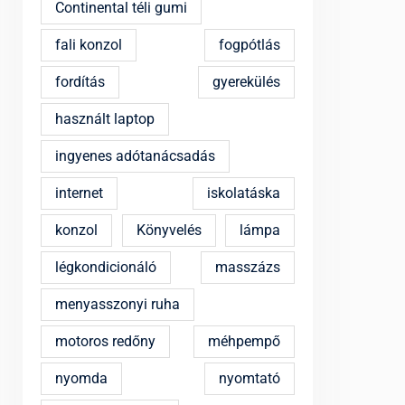
Continental téli gumi
fali konzol
fogpótlás
fordítás
gyerekülés
használt laptop
ingyenes adótanácsadás
internet
iskolatáska
konzol
Könyvelés
lámpa
légkondicionáló
masszázs
menyasszonyi ruha
motoros redőny
méhpempő
nyomda
nyomtató