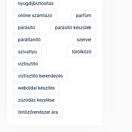
nyugdíjbiztosítás
online számlázó
parfüm
párásító
párásító készülék
párátlanító
szerver
szivattyú
törölköző
víztisztító
víztisztító berendezés
weboldal készítés
zúzódás kezelése
öntözőrendszer ára