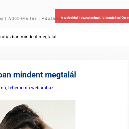
A weboldal használatának folytatásával Ön e
és | Adóbevallás | Adótanácsadó
ruházban mindent megtalál
an mindent megtalál
emű
,
fehérnemű webáruház