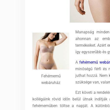
Manapság minden 
ahonnan az ember
termékeiket. Azért e
így egyszerűbb és g
A
fehérnemű webár
minőségű férfi és n
juthat hozzá. Nem k
Fehérnemű
szüksége van, valam
webáruház
Ezt követi a rendelé
kollégáink rövid időn belül útnak indítj
fehérneműben töltse a napját. A különböz