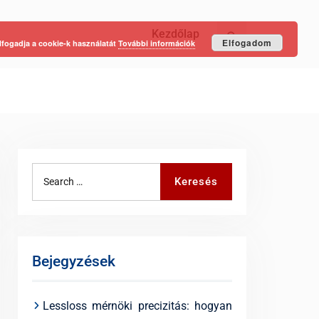
Kezdőlap
Keresés
Elfogadom
lfogadja a cookie-k használatát
További információk
Search
Keresés
for:
Bejegyzések
Lessloss mérnöki precizitás: hogyan