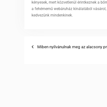
kényesek, mert közvetlenül érintkeznek a bőrr
a fehérnemű webáruház kínálatából vásárol,
kedvezünk mindenkinek.
Bejegyzés
Previous
Miben nyilvánulnak meg az alacsony pr
post:
navigáció