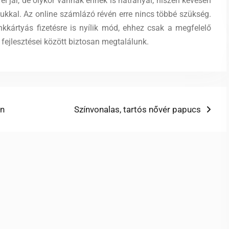
el jár, de olykor vannak ennek is hátrányai, hiszen kevesen
kkal. Az online számlázó révén erre nincs többé szükség.
kártyás fizetésre is nyílik mód, ehhez csak a megfelelő
fejlesztései között biztosan megtalálunk.
an
Next
Színvonalas, tartós nővér papucs
post: