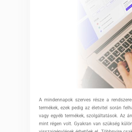
A mindennapok szerves része a rendszeres
termékek, ezek pedig az életvitel során fe
vagy egyéb termékek, szolgáltatások. Az 
mint régen volt. Gyakran van szükség külö
visszaigénylések érhetőek el. Többnyire csa