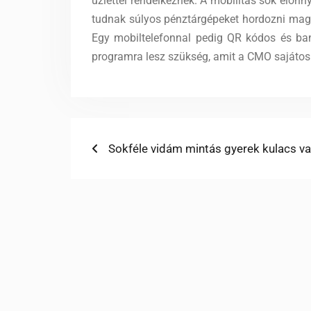
üzlettel rendelkeznek. A mobilitás sok előnny
tudnak súlyos pénztárgépeket hordozni magu
Egy mobiltelefonnal pedig QR kódos és bank
programra lesz szükség, amit a CMO sajátos 
Bejegyzés
Previous
Sokféle vidám mintás gyerek kulacs v
post:
navigáció