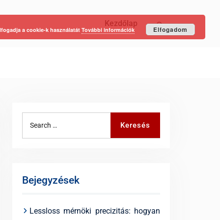
Kezdőlap
Keresés
Elfogadom
lfogadja a cookie-k használatát
További információk
Search
Keresés
for:
Bejegyzések
Lessloss mérnöki precizitás: hogyan