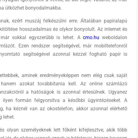
néha ütközhet bonyodalmakba.
nak, ezért muszáj felkészülni erre. Általában papíralapú
itöltése hosszadalmas és olykor bonyolult. Az internet és
t már sokkal egyszerűbb is lehet. A
cmo.hu
weboldalon
mlázót. Ezen rendszer segítségével, már mobiltelefonról
yomtató segítségével azonnal kézzel fogható papír is
tettebbek, aminek eredményeképpen nem elég csak saját
hanem azokat továbbítania kell. Az online számlázó
anzakcióról a hatóságok is azonnal értesülnek. Ugyanez
 ilyen formán felgyorsítva a későbbi ügyintézéseket. A
g, ha kéznél van az okostelefon, akkor azonnal elérhető
 lehet.
 olyan személyeknek lett főként kifejlesztve, akik több