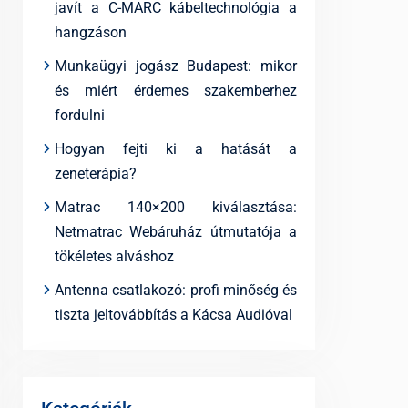
javít a C-MARC kábeltechnológia a
hangzáson
Munkaügyi jogász Budapest: mikor
és miért érdemes szakemberhez
fordulni
Hogyan fejti ki a hatását a
zeneterápia?
Matrac 140×200 kiválasztása:
Netmatrac Webáruház útmutatója a
tökéletes alváshoz
Antenna csatlakozó: profi minőség és
tiszta jeltovábbítás a Kácsa Audióval