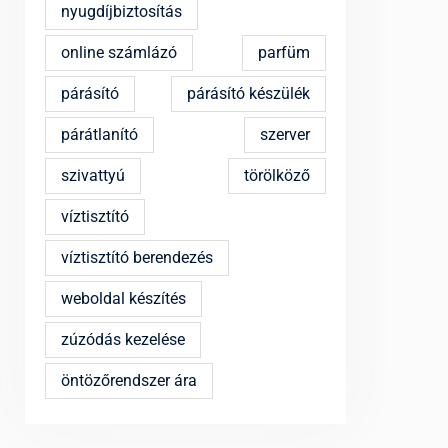
nyugdíjbiztosítás
online számlázó
parfüm
párásító
párásító készülék
párátlanító
szerver
szivattyú
törölköző
víztisztító
víztisztító berendezés
weboldal készítés
zúzódás kezelése
öntözőrendszer ára