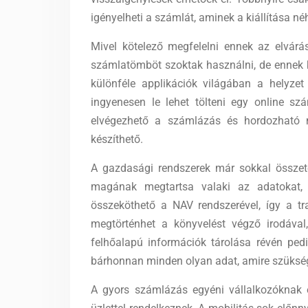
igényelheti a számlát, aminek a kiállítása 
Mivel kötelező megfelelni ennek az elvárás
számlatömböt szoktak használni, de ennek k
különféle applikációk világában a helyze
ingyenesen le lehet tölteni egy online szá
elvégezhető a számlázás és hordozható n
készíthető.
A gazdasági rendszerek már sokkal össze
magának megtartsa valaki az adatokat, 
összeköthető a NAV rendszerével, így a tr
megtörténhet a könyvelést végző irodával,
felhőalapú információk tárolása révén pedi
bárhonnan minden olyan adat, amire szükség
A gyors számlázás egyéni vállalkozóknak és