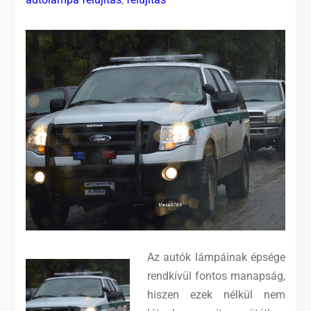
Az autók lámpáinak épsége
rendkívül fontos manapság,
hiszen ezek nélkül nem