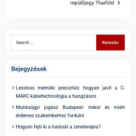
post:
repülőjegy Thaiföld
Search
Keresés
for:
Bejegyzések
Lessloss mérnöki precizitás: hogyan javít a C-
MARC kábeltechnológia a hangzáson
Munkaügyi jogász Budapest: mikor és miért
érdemes szakemberhez fordulni
Hogyan fejti ki a hatását a zeneterápia?