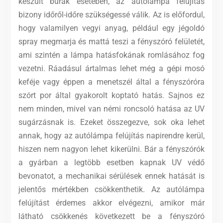
készült búrák esetében, az autólámpa felújítás
bizony időről-időre szükségessé válik. Az is előfordul,
hogy valamilyen vegyi anyag, például egy jégoldó
spray megmarja és mattá teszi a fényszóró felületét,
ami szintén a lámpa hatásfokának romlásához fog
vezetni. Ráadásul ártalmas lehet még a gépi mosó
keféje vagy éppen a menetszél által a fényszóróra
szórt por által gyakorolt koptató hatás. Sajnos ez
nem minden, mivel van némi roncsoló hatása az UV
sugárzásnak is. Ezeket összegezve, sok oka lehet
annak, hogy az autólámpa felújítás napirendre kerül,
hiszen nem nagyon lehet kikerülni. Bár a fényszórók
a gyárban a legtöbb esetben kapnak UV védő
bevonatot, a mechanikai sérülések ennek hatását is
jelentős mértékben csökkenthetik. Az autólámpa
felújítást érdemes akkor elvégezni, amikor már
látható csökkenés következett be a fényszóró