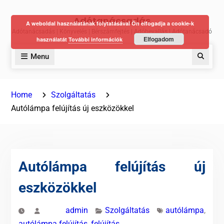
Skip
Adótanácsadás
to
A weboldal használatának folytatásával Ön elfogadja a cookie-k
Adótanácsadás | Könyvelés | Bérszámfejtés | Adóbevallás | Adótanácsadó
content
Elfogadom
használatát
További információk
Menu
Keres
Home
Szolgáltatás
Autólámpa felújítás új eszközökkel
Autólámpa felújítás új
eszközökkel
admin
Szolgáltatás
autólámpa
,
autólámpa felújítás
,
felújítás