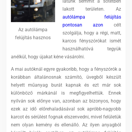
látunk semmit a sötétben
lakott területen. Az
autólámpa felújítás
pontosan azon
célt
Az autólámpa
szolgálja, hogy a régi, matt,
felújítás hasznos
karcos fényszórókat ismét
használhatóvá tegyük
anélkül, hogy újakat kéne vásárolni.
A mai autóknál egyre gyakoribb, hogy a fényszórók a
korábban általánosnak számító, üvegből készült
helyett műanyag burát kapnak és ezt már sok
különböző márkánál is megfigyelhettük. Ennek
nyilván sok előnye van, azonban az bizonyos, hogy
ezek az idő előrehaladásával sok apróbb-nagyobb
karcot és sérülést fognak elszenvedni, mivel felületük
nem olyan kemény és ellenálló. Az ilyen anyagból