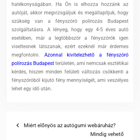
hatékonyságában. Ha Ön is elhozza hozzánk az
autóját, akkor megvizsgáljuk és megállapítjuk, hogy
szükség van a fényszóró polírozás Budapest
szolgáltatásra. A lényeg, hogy egy 4-5 éves autó
esetében, már a legtöbbször a fényszórók igen
viseltesnek látszanak, ezért ezeknél már érdemes
megfontolni.
Azonnal kivitelezhető a fényszóró
polírozás Budapest
területén, ami nemcsak esztétikai
kérdés, hiszen minden felületi változás csökkenti a
fényszóróból kijutó fény mennyiségét, ami veszélyes
lehet egy idő után.
Bejegyzés
Previous
Miért előnyös az autógumi webáruház?
post:
Next
Mindig vehető
navigáció