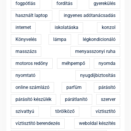
fogpótlás
fordítás
gyerekülés
használt laptop
ingyenes adótanácsadás
internet
iskolatáska
konzol
Könyvelés
lámpa
légkondicionáló
masszázs
menyasszonyi ruha
motoros redőny
méhpempő
nyomda
nyomtató
nyugdíjbiztosítás
online számlázó
parfüm
párásító
párásító készülék
párátlanító
szerver
szivattyú
törölköző
víztisztító
víztisztító berendezés
weboldal készítés