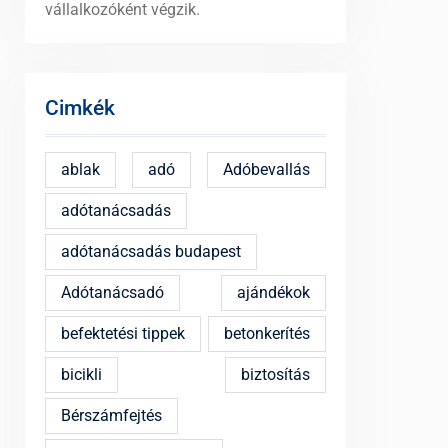
vállalkozóként végzik.
Cimkék
ablak
adó
Adóbevallás
adótanácsadás
adótanácsadás budapest
Adótanácsadó
ajándékok
befektetési tippek
betonkerítés
bicikli
biztosítás
Bérszámfejtés