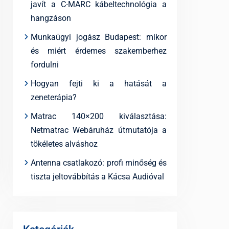
javít a C-MARC kábeltechnológia a
hangzáson
Munkaügyi jogász Budapest: mikor
és miért érdemes szakemberhez
fordulni
Hogyan fejti ki a hatását a
zeneterápia?
Matrac 140×200 kiválasztása:
Netmatrac Webáruház útmutatója a
tökéletes alváshoz
Antenna csatlakozó: profi minőség és
tiszta jeltovábbítás a Kácsa Audióval