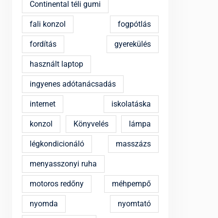
Continental téli gumi
fali konzol
fogpótlás
fordítás
gyerekülés
használt laptop
ingyenes adótanácsadás
internet
iskolatáska
konzol
Könyvelés
lámpa
légkondicionáló
masszázs
menyasszonyi ruha
motoros redőny
méhpempő
nyomda
nyomtató