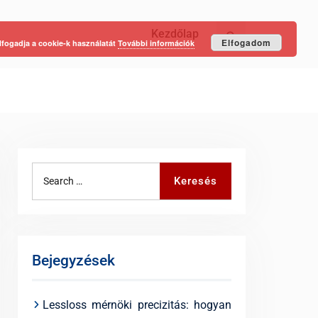
Kezdőlap
Keresés
Elfogadom
lfogadja a cookie-k használatát
További információk
Search
Keresés
for:
Bejegyzések
Lessloss mérnöki precizitás: hogyan