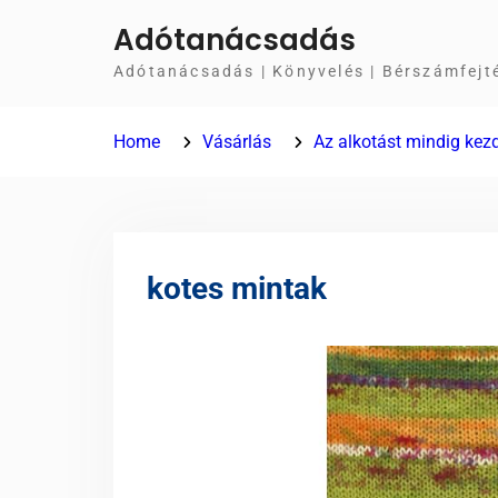
Skip
Adótanácsadás
to
Adótanácsadás | Könyvelés | Bérszámfejt
content
Home
Vásárlás
Az alkotást mindig kezd
kotes mintak