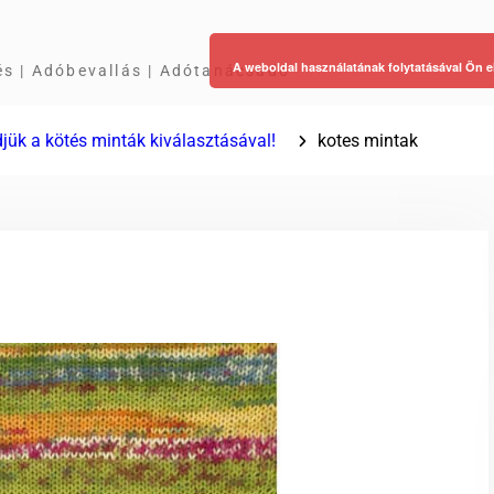
A weboldal használatának folytatásával Ön e
és | Adóbevallás | Adótanácsadó
jük a kötés minták kiválasztásával!
kotes mintak