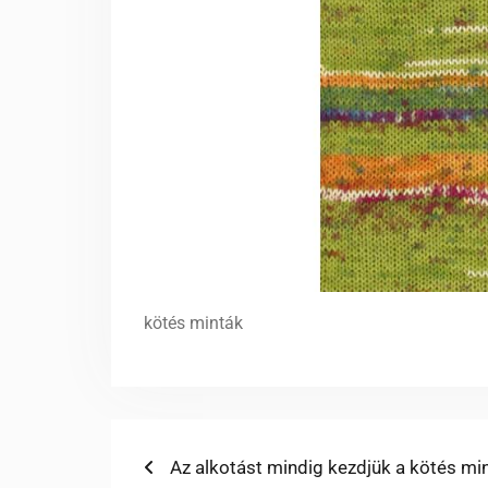
kötés minták
Bejegyzés
Previous
Az alkotást mindig kezdjük a kötés min