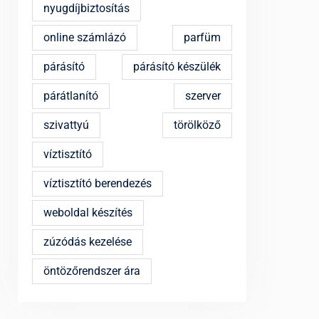
nyugdíjbiztosítás
online számlázó
parfüm
párásító
párásító készülék
párátlanító
szerver
szivattyú
törölköző
víztisztító
víztisztító berendezés
weboldal készítés
zúzódás kezelése
öntözőrendszer ára