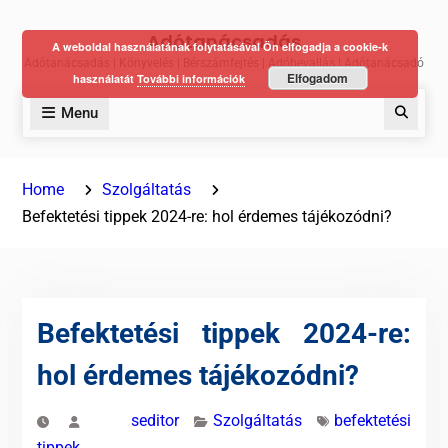
Skip
Adótanácsadás
to
A weboldal használatának folytatásával Ön elfogadja a cookie-k
Adótanácsadás | Könyvelés | Bérszámfejtés | Adóbevallás | Adótanácsadó
content
Elfogadom
használatát
További információk
Menu
Keres
Home
Szolgáltatás
Befektetési tippek 2024-re: hol érdemes tájékozódni?
Befektetési tippek 2024-re:
hol érdemes tájékozódni?
seditor
Szolgáltatás
befektetési
tippek