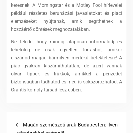
keresnek. A Morningstar és a Motley Fool hírlevelei
például részletes beruházási javaslatokat és piaci
elemzéseket nyújtanak, amik segíthetnek a
hozzáértő döntések meghozatalában.
Ne feledd, hogy mindig alaposan informálódj és
lehetőleg ne csak egyetlen forrásból, amikor
elszánod magad bármilyen mértékű befektetésre! A
piac gyakran kiszámíthatatlan, de azért vannak
olyan tippek és trükkök, amikkel a pénzedet
biztonságban tudhatod és meg is sokszorozhatod. A
Grantis komoly társad lesz ebben.
Bejegyzés
Previous
Magán szemészeti árak Budapesten: ilyen
post: