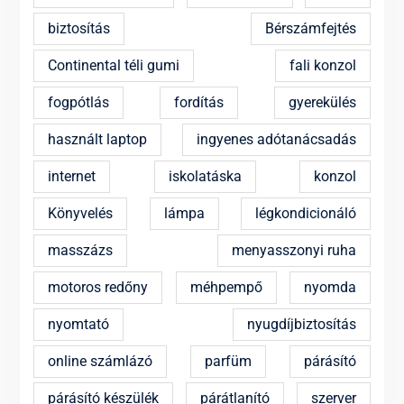
biztosítás
Bérszámfejtés
Continental téli gumi
fali konzol
fogpótlás
fordítás
gyerekülés
használt laptop
ingyenes adótanácsadás
internet
iskolatáska
konzol
Könyvelés
lámpa
légkondicionáló
masszázs
menyasszonyi ruha
motoros redőny
méhpempő
nyomda
nyomtató
nyugdíjbiztosítás
online számlázó
parfüm
párásító
párásító készülék
párátlanító
szerver