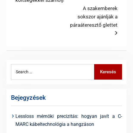
költségekkel számolj!
navigáció
Next
A szakemberek
post:
sokszor ajánlják a
páraáteresztő glettet
Search
Keresés
for:
Bejegyzések
Lessloss mérnöki precizitás: hogyan javít a C-
MARC kábeltechnológia a hangzáson