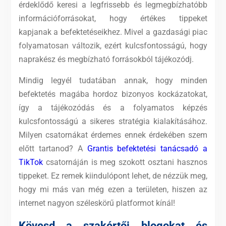
érdeklődő keresi a legfrissebb és legmegbízhatóbb
információforrásokat, hogy értékes tippeket
kapjanak a befektetéseikhez. Mivel a gazdasági piac
folyamatosan változik, ezért kulcsfontosságú, hogy
naprakész és megbízható forrásokból tájékozódj.
Mindig legyél tudatában annak, hogy minden
befektetés magába hordoz bizonyos kockázatokat,
így a tájékozódás és a folyamatos képzés
kulcsfontosságú a sikeres stratégia kialakításához.
Milyen csatornákat érdemes ennek érdekében szem
előtt tartanod? A
Grantis befektetési tanácsadó a
TikTok
csatornáján is meg szokott osztani hasznos
tippeket. Ez remek kiindulópont lehet, de nézzük meg,
hogy mi más van még ezen a területen, hiszen az
internet nagyon széleskörű platformot kínál!
Kövesd a szakértői blogokat és