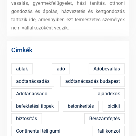
vasalás, gyermekfelügyelet, házi tanítás, otthoni
gondozás és ápolás, házvezetés és kertgondozás
tartozik ide, amennyiben ezt természetes személyek
nem vállalkozóként végzik.
Cimkék
ablak
adó
Adóbevallás
adótanácsadás
adótanácsadás budapest
Adótanácsadó
ajándékok
befektetési tippek
betonkerítés
bicikli
biztosítás
Bérszámfejtés
Continental téli gumi
fali konzol