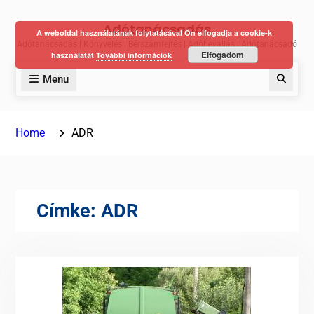
Skip
Adótanácsadás
to
A weboldal használatának folytatásával Ön elfogadja a cookie-k
Adótanácsadás | Könyvelés | Bérszámfejtés | Adóbevallás | Adótanácsadó
content
Elfogadom
használatát
További információk
Menu
Keres
Home
ADR
Címke:
ADR