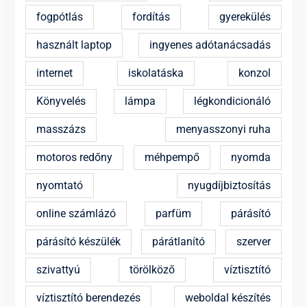
fogpótlás
fordítás
gyerekülés
használt laptop
ingyenes adótanácsadás
internet
iskolatáska
konzol
Könyvelés
lámpa
légkondicionáló
masszázs
menyasszonyi ruha
motoros redőny
méhpempő
nyomda
nyomtató
nyugdíjbiztosítás
online számlázó
parfüm
párásító
párásító készülék
párátlanító
szerver
szivattyú
törölköző
víztisztító
víztisztító berendezés
weboldal készítés