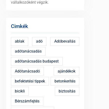
vállalkozóként végzik.
Cimkék
ablak
adó
Adóbevallás
adótanácsadás
adótanácsadás budapest
Adótanácsadó
ajándékok
befektetési tippek
betonkerítés
bicikli
biztosítás
Bérszámfejtés