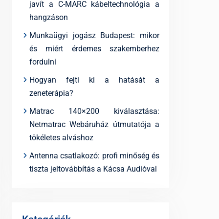
javít a C-MARC kábeltechnológia a
hangzáson
Munkaügyi jogász Budapest: mikor
és miért érdemes szakemberhez
fordulni
Hogyan fejti ki a hatását a
zeneterápia?
Matrac 140×200 kiválasztása:
Netmatrac Webáruház útmutatója a
tökéletes alváshoz
Antenna csatlakozó: profi minőség és
tiszta jeltovábbítás a Kácsa Audióval