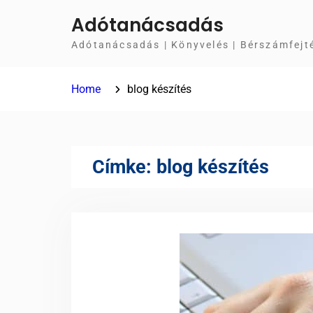
Skip
Adótanácsadás
to
Adótanácsadás | Könyvelés | Bérszámfejt
content
Home
blog készítés
Címke:
blog készítés