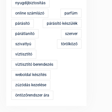
nyugdíjbiztosítás
online számlázó
parfüm
párásító
párásító készülék
párátlanító
szerver
szivattyú
törölköző
víztisztító
víztisztító berendezés
weboldal készítés
zúzódás kezelése
öntözőrendszer ára