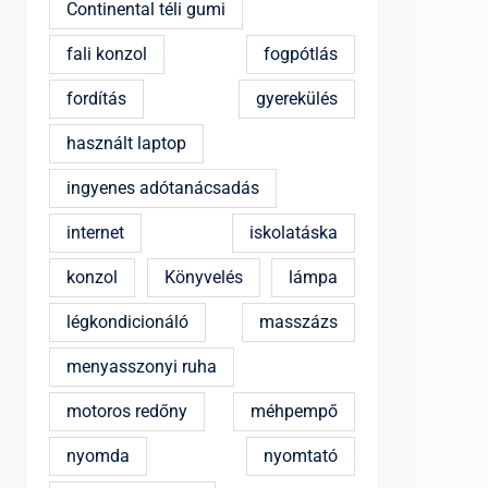
Continental téli gumi
fali konzol
fogpótlás
fordítás
gyerekülés
használt laptop
ingyenes adótanácsadás
internet
iskolatáska
konzol
Könyvelés
lámpa
légkondicionáló
masszázs
menyasszonyi ruha
motoros redőny
méhpempő
nyomda
nyomtató