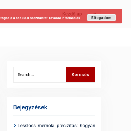
Kezdőlap
Keresés
Elfogadom
lfogadja a cookie-k használatát
További információk
Search
Keresés
for:
Bejegyzések
Lessloss mérnöki precizitás: hogyan