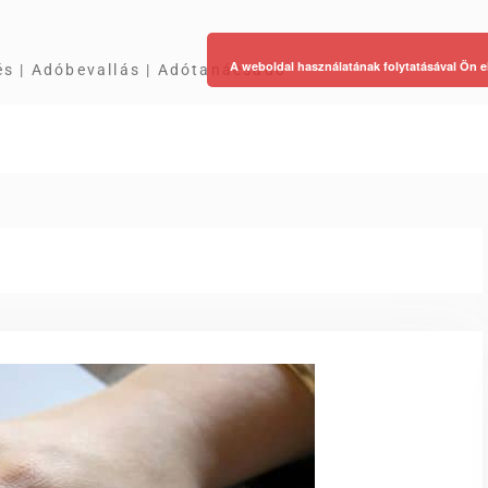
A weboldal használatának folytatásával Ön e
és | Adóbevallás | Adótanácsadó