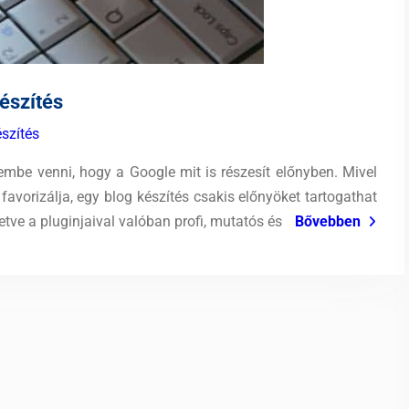
észítés
észítés
lembe venni, hogy a Google mit is részesít előnyben. Mivel
avorizálja, egy blog készítés csakis előnyöket tartogathat
etve a pluginjaival valóban profi, mutatós és
Bővebben