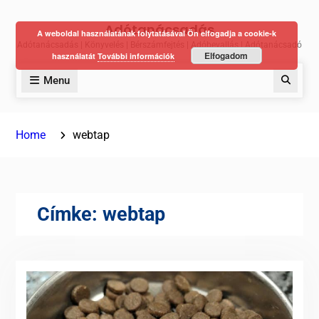
Skip
Adótanácsadás
to
A weboldal használatának folytatásával Ön elfogadja a cookie-k
Adótanácsadás | Könyvelés | Bérszámfejtés | Adóbevallás | Adótanácsadó
content
Elfogadom
használatát
További információk
Menu
Keres
Home
webtap
Címke:
webtap