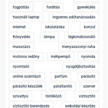
fogpótlás
fordítás
gyerekülés
használt laptop
ingyenes adótanácsadás
internet
iskolatáska
konzol
Könyvelés
lámpa
légkondicionáló
masszázs
menyasszonyi ruha
motoros redőny
méhpempő
nyomda
nyomtató
nyugdíjbiztosítás
online számlázó
parfüm
párásító
párásító készülék
párátlanító
szerver
szivattyú
törölköző
víztisztító
víztisztító berendezés
weboldal készítés