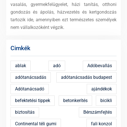
vasalás, gyermekfelügyelet, házi tanítás, otthoni
gondozás és ápolás, házvezetés és kertgondozás
tartozik ide, amennyiben ezt természetes személyek
nem vállalkozóként végzik.
Cimkék
ablak
adó
Adóbevallás
adótanácsadás
adótanácsadás budapest
Adótanácsadó
ajándékok
befektetési tippek
betonkerítés
bicikli
biztosítás
Bérszámfejtés
Continental téli gumi
fali konzol