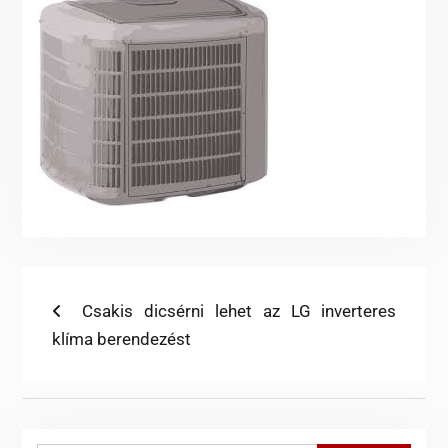
Bejegyzés
Previous
Csakis dicsérni lehet az LG inverteres
post:
klíma berendezést
navigáció