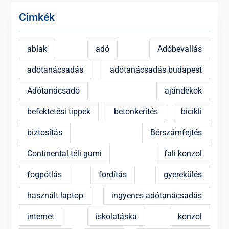
Cimkék
ablak
adó
Adóbevallás
adótanácsadás
adótanácsadás budapest
Adótanácsadó
ajándékok
befektetési tippek
betonkerítés
bicikli
biztosítás
Bérszámfejtés
Continental téli gumi
fali konzol
fogpótlás
fordítás
gyerekülés
használt laptop
ingyenes adótanácsadás
internet
iskolatáska
konzol