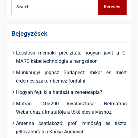
Search
Keresés
for:
Bejegyzések
Lessloss mérnöki precizitás: hogyan javít a C-
MARC kábeltechnológia a hangzáson
Munkaügyi jogász Budapest: mikor és miért
érdemes szakemberhez fordulni
Hogyan fejti ki a hatását a zeneterápia?
Matrac 140×200 kiválasztása: Netmatrac
Webáruház útmutatója a tökéletes alváshoz
Antenna csatlakozó: profi minőség és tiszta
jeltovábbítás a Kácsa Audióval