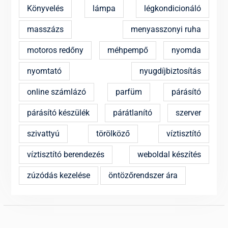
Könyvelés
lámpa
légkondicionáló
masszázs
menyasszonyi ruha
motoros redőny
méhpempő
nyomda
nyomtató
nyugdíjbiztosítás
online számlázó
parfüm
párásító
párásító készülék
párátlanító
szerver
szivattyú
törölköző
víztisztító
víztisztító berendezés
weboldal készítés
zúzódás kezelése
öntözőrendszer ára