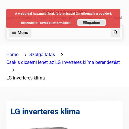
Skip
Adótanácsadás
to
A weboldal használatának folytatásával Ön elfogadja a cookie-k
Adótanácsadás | Könyvelés | Bérszámfejtés | Adóbevallás | Adótanácsadó
content
Elfogadom
használatát
További információk
Menu
Keres
Home
Szolgáltatás
Csakis dicsérni lehet az LG inverteres klíma berendezést
LG inverteres klima
LG inverteres klima