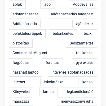
ablak
adó
Adóbevallás
adótanácsadás
adótanácsadás budapest
Adótanácsadó
ajándékok
befektetési tippek
betonkerítés
bicikli
biztosítás
Bérszámfejtés
Continental téli gumi
fali konzol
fogpótlás
fordítás
gyerekülés
használt laptop
ingyenes adótanácsadás
internet
iskolatáska
konzol
Könyvelés
lámpa
légkondicionáló
masszázs
menyasszonyi ruha