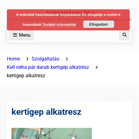
Skip
Adótanácsadás
to
A weboldal használatának folytatásával Ön elfogadja a cookie-k
Adótanácsadás | Könyvelés | Bérszámfejtés | Adóbevallás | Adótanácsadó
content
Elfogadom
használatát
További információk
Menu
Keres
Home
Szolgáltatás
Kell néha pár darab kertigép alkatrész
kertigep alkatresz
kertigep alkatresz