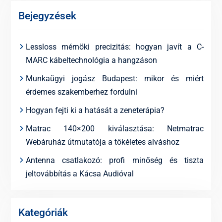
Bejegyzések
Lessloss mérnöki precizitás: hogyan javít a C-
MARC kábeltechnológia a hangzáson
Munkaügyi jogász Budapest: mikor és miért
érdemes szakemberhez fordulni
Hogyan fejti ki a hatását a zeneterápia?
Matrac 140×200 kiválasztása: Netmatrac
Webáruház útmutatója a tökéletes alváshoz
Antenna csatlakozó: profi minőség és tiszta
jeltovábbítás a Kácsa Audióval
Kategóriák