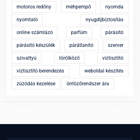
motoros redőny
méhpempő
nyomda
nyomtató
nyugdíjbiztosítás
online számlázó
parfüm
párásító
párásító készülék
párátlanító
szerver
szivattyú
törölköző
víztisztító
víztisztító berendezés
weboldal készítés
zúzódás kezelése
öntözőrendszer ára