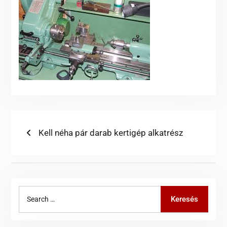
Bejegyzés
Previous
Kell néha pár darab kertigép alkatrész
post:
navigáció
Search
Keresés
for: