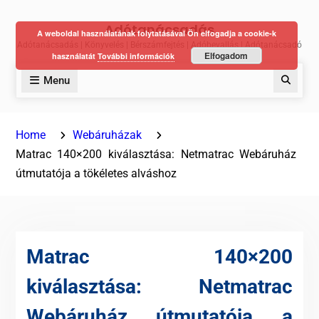
Skip
Adótanácsadás
to
A weboldal használatának folytatásával Ön elfogadja a cookie-k
Adótanácsadás | Könyvelés | Bérszámfejtés | Adóbevallás | Adótanácsadó
content
Elfogadom
használatát
További információk
Menu
Keres
Home
Webáruházak
Matrac 140×200 kiválasztása: Netmatrac Webáruház
útmutatója a tökéletes alváshoz
Matrac 140×200
kiválasztása: Netmatrac
Webáruház útmutatója a