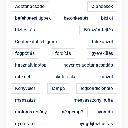
Adótanácsadó
ajándékok
befektetési tippek
betonkerítés
bicikli
biztosítás
Bérszámfejtés
Continental téli gumi
fali konzol
fogpótlás
fordítás
gyerekülés
használt laptop
ingyenes adótanácsadás
internet
iskolatáska
konzol
Könyvelés
lámpa
légkondicionáló
masszázs
menyasszonyi ruha
motoros redőny
méhpempő
nyomda
nyomtató
nyugdíjbiztosítás