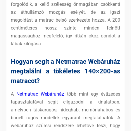
forgolódik, a kellő szélesség önmagában csökkenti
az áthullámzó mozgás esélyét, de az igazi
megoldást a matrac belső szerkezete hozza. A 200
centiméteres hossz szinte minden felnőtt
magassághoz megfelelő, így ritkán okoz gondot a
lábak kilógása.
Hogyan segít a Netmatrac Webáruház
megtalálni a tökéletes 140×200-as
matracot?
A
Netmatrac Webáruház
több mint egy évtizedes
tapasztalatával segít eligazodni a kínálatban,
amelyben táskarugós, hideghab, memóriahabos és
bonell rugós modellek egyaránt megtalálhatók. A
webáruház szűrési rendszere lehetővé teszi, hogy