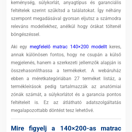
keménység, súlykorlát, anyagtípus és garanciális
feltételek szerint szűkítsd a találatokat. Így néhány
szempont megadásával gyorsan eljutsz a számodra
releváns modellekhez, anélkül hogy órákat töltenél
böngészéssel.
Aki egy
megfelelő matrac 140×200 modellt
keres,
annak különösen fontos, hogy ne csupán a külső
megjelenés, hanem a szerkezeti jellemzők alapján is
összehasonlíthassa a termékeket. A webáruház
ebben a méretkategóriában 27 terméket listáz, a
termékleírások pedig tartalmazzák az anatómiai
zónák számát, a súlykorlátot és a garancia pontos
feltételeit is. Ez az átlátható adatszolgáltatás
megalapozottabb döntést tesz lehetővé.
Mire figyelj a 140×200-as matrac