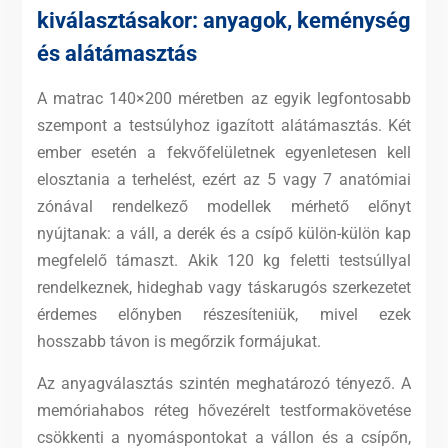
kiválasztásakor: anyagok, keménység
és alátámasztás
A matrac 140×200 méretben az egyik legfontosabb
szempont a testsúlyhoz igazított alátámasztás. Két
ember esetén a fekvőfelületnek egyenletesen kell
elosztania a terhelést, ezért az 5 vagy 7 anatómiai
zónával rendelkező modellek mérhető előnyt
nyújtanak: a váll, a derék és a csípő külön-külön kap
megfelelő támaszt. Akik 120 kg feletti testsúllyal
rendelkeznek, hideghab vagy táskarugós szerkezetet
érdemes előnyben részesíteniük, mivel ezek
hosszabb távon is megőrzik formájukat.
Az anyagválasztás szintén meghatározó tényező. A
memóriahabos réteg hővezérelt testformakövetése
csökkenti a nyomáspontokat a vállon és a csípőn,