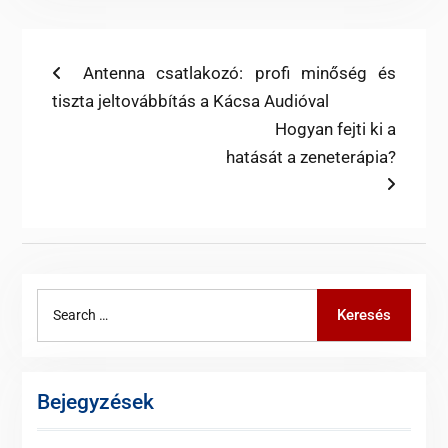
Bejegyzés
Previous
Antenna csatlakozó: profi minőség és
post:
tiszta jeltovábbítás a Kácsa Audióval
navigáció
Next
Hogyan fejti ki a
post:
hatását a zeneterápia?
Search
Keresés
for:
Bejegyzések