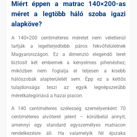
Miért éppen a matrac 140×200-as
méret a legtöbb háló szoba igazi
alapköve?
A 140×200 centiméteres méretet nem véletlenül
tartják a legelterjedtebb páros fekvőfelületnek
Magyarországon. Ez a dimenzió elegendő teret
biztosít két embernek a kényelmes pihenéshez,
miközben nem foglalja el teljesen a kisebb
hálószobák alapterületét sem. Épp ez a kettős
tulajdonsága teszi az egyik legnépszerűbb
méretkategóriává a hazai piacon.
A 140 centiméteres szélesség személyenként 70
centiméteres alvóteret jelent – körülbelül annyit,
amennyi egy standard egyszemélyes matracon
rendelkezésre áll. Ha valamelyik fél éjszaka