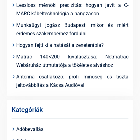
Lessloss mérnöki precizitás: hogyan javít a C-
MARC kábeltechnológia a hangzáson
Munkaügyi jogász Budapest: mikor és miért
érdemes szakemberhez fordulni
Hogyan fejti ki a hatását a zeneterápia?
Matrac 140×200 kiválasztása: Netmatrac
Webáruház útmutatója a tökéletes alváshoz
Antenna csatlakozó: profi minőség és tiszta
jeltovábbítás a Kácsa Audióval
Kategóriák
Adóbevallás