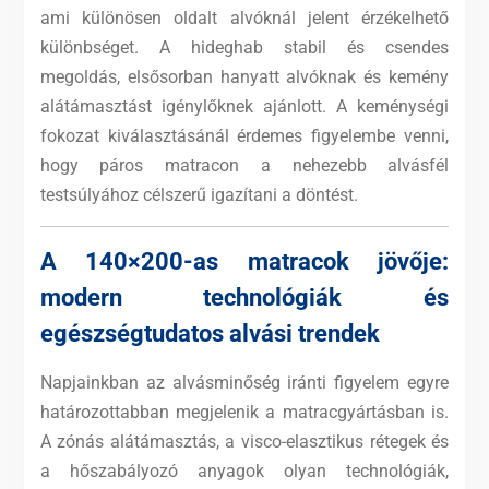
ami különösen oldalt alvóknál jelent érzékelhető
különbséget. A hideghab stabil és csendes
megoldás, elsősorban hanyatt alvóknak és kemény
alátámasztást igénylőknek ajánlott. A keménységi
fokozat kiválasztásánál érdemes figyelembe venni,
hogy páros matracon a nehezebb alvásfél
testsúlyához célszerű igazítani a döntést.
A 140×200-as matracok jövője:
modern technológiák és
egészségtudatos alvási trendek
Napjainkban az alvásminőség iránti figyelem egyre
határozottabban megjelenik a matracgyártásban is.
A zónás alátámasztás, a visco-elasztikus rétegek és
a hőszabályozó anyagok olyan technológiák,