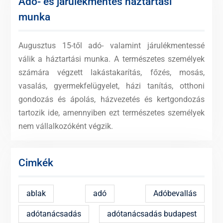
Adó- és járulékmentes háztartási
munka
Augusztus 15-től adó- valamint járulékmentessé
válik a háztartási munka. A természetes személyek
számára végzett lakástakarítás, főzés, mosás,
vasalás, gyermekfelügyelet, házi tanítás, otthoni
gondozás és ápolás, házvezetés és kertgondozás
tartozik ide, amennyiben ezt természetes személyek
nem vállalkozóként végzik.
Cimkék
ablak
adó
Adóbevallás
adótanácsadás
adótanácsadás budapest