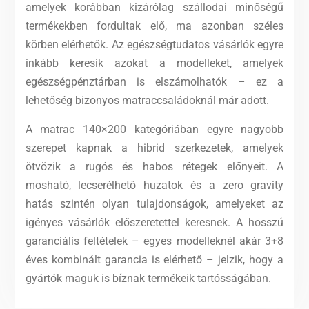
amelyek korábban kizárólag szállodai minőségű
termékekben fordultak elő, ma azonban széles
körben elérhetők. Az egészségtudatos vásárlók egyre
inkább keresik azokat a modelleket, amelyek
egészségpénztárban is elszámolhatók – ez a
lehetőség bizonyos matraccsaládoknál már adott.
A matrac 140×200 kategóriában egyre nagyobb
szerepet kapnak a hibrid szerkezetek, amelyek
ötvözik a rugós és habos rétegek előnyeit. A
mosható, lecserélhető huzatok és a zero gravity
hatás szintén olyan tulajdonságok, amelyeket az
igényes vásárlók előszeretettel keresnek. A hosszú
garanciális feltételek – egyes modelleknél akár 3+8
éves kombinált garancia is elérhető – jelzik, hogy a
gyártók maguk is bíznak termékeik tartósságában.