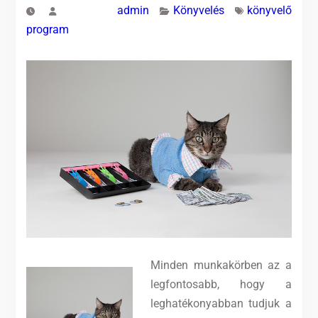
admin
Könyvelés
könyvelő
program
Minden munkakörben az a
legfontosabb, hogy a
leghatékonyabban tudjuk a