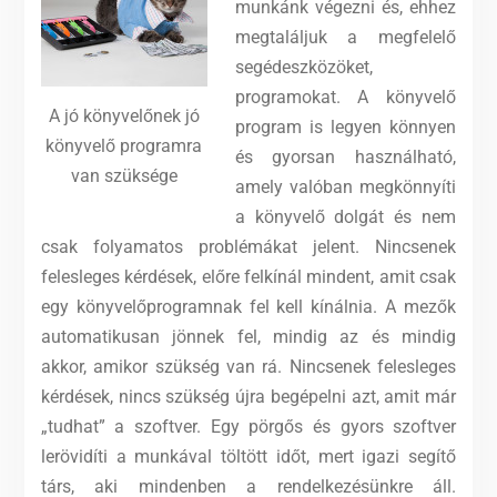
munkánk végezni és, ehhez
megtaláljuk a megfelelő
segédeszközöket,
programokat. A könyvelő
A jó könyvelőnek jó
program is legyen könnyen
könyvelő programra
és gyorsan használható,
van szüksége
amely valóban megkönnyíti
a könyvelő dolgát és nem
csak folyamatos problémákat jelent. Nincsenek
felesleges kérdések, előre felkínál mindent, amit csak
egy könyvelőprogramnak fel kell kínálnia. A mezők
automatikusan jönnek fel, mindig az és mindig
akkor, amikor szükség van rá.
Nincsenek felesleges
kérdések, nincs szükség újra begépelni azt, amit már
„tudhat” a szoftver. Egy pörgős és gyors szoftver
lerövidíti a munkával töltött időt, mert igazi segítő
társ, aki mindenben a rendelkezésünkre áll.