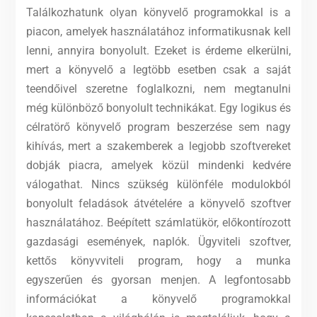
Találkozhatunk olyan könyvelő programokkal is a
piacon, amelyek használatához informatikusnak kell
lenni, annyira bonyolult. Ezeket is érdeme elkerülni,
mert a könyvelő a legtöbb esetben csak a saját
teendőivel szeretne foglalkozni, nem megtanulni
még különböző bonyolult technikákat. Egy logikus és
célratörő könyvelő program beszerzése sem nagy
kihívás, mert a szakemberek a legjobb szoftvereket
dobják piacra, amelyek közül mindenki kedvére
válogathat. Nincs szükség különféle modulokból
bonyolult feladások átvételére a könyvelő szoftver
használatához. Beépített számlatükör, előkontírozott
gazdasági események, naplók. Ügyviteli szoftver,
kettős könyvviteli program, hogy a munka
egyszerűen és gyorsan menjen. A legfontosabb
információkat a könyvelő programokkal