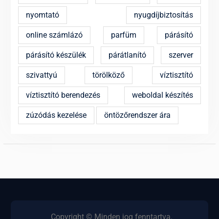
nyomtató
nyugdíjbiztosítás
online számlázó
parfüm
párásító
párásító készülék
párátlanító
szerver
szivattyú
törölköző
víztisztító
víztisztító berendezés
weboldal készítés
zúzódás kezelése
öntözőrendszer ára
Copyright © Minden jog fenntartva.