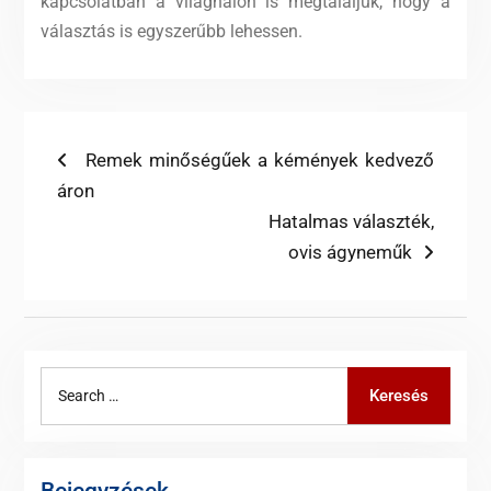
kapcsolatban a világhálón is megtaláljuk, hogy a
választás is egyszerűbb lehessen.
Bejegyzés
Previous
Remek minőségűek a kémények kedvező
post:
áron
navigáció
Next
Hatalmas választék,
post:
ovis ágyneműk
Search
Keresés
for:
Bejegyzések