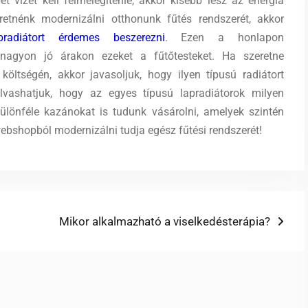
 vizet kell felmelegítenie, akkor kisebb lesz az energia
eretnénk modernizálni otthonunk fűtés rendszerét, akkor
pradiátort érdemes beszerezni
. Ezen a honlapon
 nagyon jó árakon ezeket a fűtőtesteket.
Ha szeretne
költségén, akkor javasoljuk, hogy ilyen típusú radiátort
lvashatjuk, hogy az egyes típusú lapradiátorok milyen
ülönféle kazánokat is tudunk vásárolni, amelyek szintén
ebshopból modernizálni tudja egész fűtési rendszerét!
Next
Mikor alkalmazható a viselkedésterápia?
post: