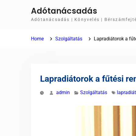
Skip
Adótanácsadás
to
Adótanácsadás | Könyvelés | Bérszámfejt
content
Home
Szolgáltatás
Lapradiátorok a fűt
Lapradiátorok a fűtési re
admin
Szolgáltatás
lapradiát