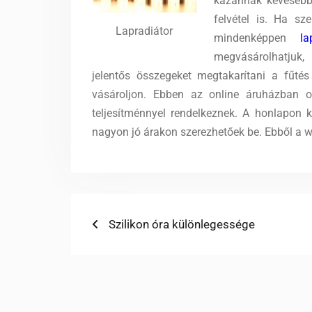
kazánnak kevesebbet
felvétel is. Ha sz
Lapradiátor
mindenképpen
la
megvásárolhatjuk,
jelentős összegeket megtakarítani a fűtés 
vásároljon. Ebben az online áruházban o
teljesítménnyel rendelkeznek. A honlapon k
nagyon jó árakon szerezhetőek be. Ebből a w
Bejegyzés
Previous
Szilikon óra különlegessége
post:
navigáció