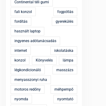
Continental téli gumi
fali konzol
fogpótlás
fordítás
gyerekülés
használt laptop
ingyenes adótanácsadás
internet
iskolatáska
konzol
Könyvelés
lámpa
légkondicionáló
masszázs
menyasszonyi ruha
motoros redőny
méhpempő
nyomda
nyomtató