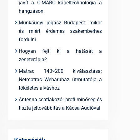
javít a C-MARC kábeltechnológia a
hangzáson
Munkaügyi jogász Budapest: mikor
és miért érdemes szakemberhez
fordulni
Hogyan fejti ki a hatását a
zeneterápia?
Matrac 140×200 kiválasztása:
Netmatrac Webáruház útmutatója a
tökéletes alváshoz
Antenna csatlakozó: profi minőség és
tiszta jeltovábbítás a Kácsa Audióval