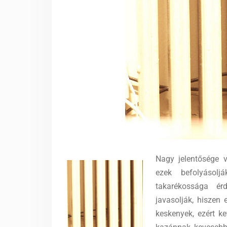
Nagy jelentősége v
ezek befolyásolj
takarékossága ér
javasolják, hiszen
keskenyek, ezért k