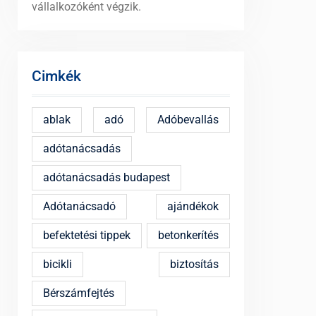
vállalkozóként végzik.
Cimkék
ablak
adó
Adóbevallás
adótanácsadás
adótanácsadás budapest
Adótanácsadó
ajándékok
befektetési tippek
betonkerítés
bicikli
biztosítás
Bérszámfejtés