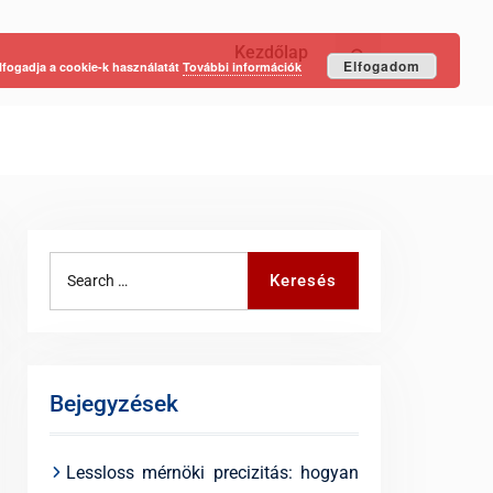
Kezdőlap
Keresés
Elfogadom
lfogadja a cookie-k használatát
További információk
Search
Keresés
for:
Bejegyzések
Lessloss mérnöki precizitás: hogyan