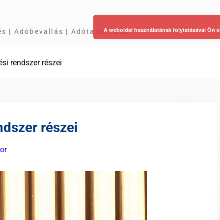
A weboldal használatának folytatásával Ön e
és | Adóbevallás | Adótanácsadó
ési rendszer részei
ndszer részei
or