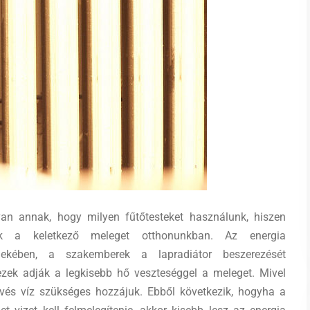
an annak, hogy milyen fűtőtesteket használunk, hiszen
ák a keletkező meleget otthonunkban. Az energia
dekében, a szakemberek a lapradiátor beszerezését
 ezek adják a legkisebb hő veszteséggel a meleget. Mivel
evés víz szükséges hozzájuk. Ebből következik, hogyha a