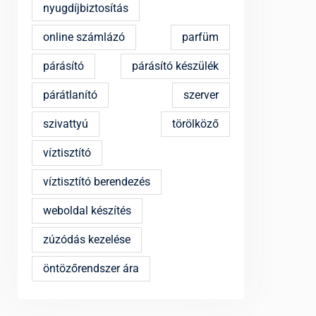
nyugdíjbiztosítás
online számlázó
parfüm
párásító
párásító készülék
párátlanító
szerver
szivattyú
törölköző
víztisztító
víztisztító berendezés
weboldal készítés
zúzódás kezelése
öntözőrendszer ára