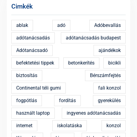
Cimkék
ablak
adó
Adóbevallás
adótanácsadás
adótanácsadás budapest
Adótanácsadó
ajándékok
befektetési tippek
betonkerítés
bicikli
biztosítás
Bérszámfejtés
Continental téli gumi
fali konzol
fogpótlás
fordítás
gyerekülés
használt laptop
ingyenes adótanácsadás
internet
iskolatáska
konzol