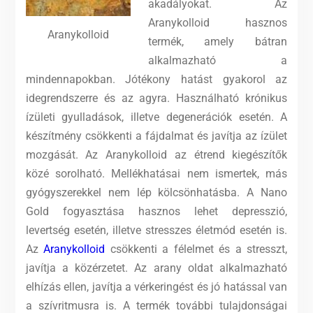
akadályokat. Az
Aranykolloid hasznos
Aranykolloid
termék, amely bátran
alkalmazható a
mindennapokban. Jótékony hatást gyakorol az
idegrendszerre és az agyra. Használható krónikus
ízületi gyulladások, illetve degenerációk esetén. A
készítmény csökkenti a fájdalmat és javítja az ízület
mozgását. Az Aranykolloid az étrend kiegészítők
közé sorolható. Mellékhatásai nem ismertek, más
gyógyszerekkel nem lép kölcsönhatásba.
A Nano
Gold fogyasztása hasznos lehet depresszió,
levertség esetén, illetve stresszes életmód esetén is.
Az
Aranykolloid
csökkenti a félelmet és a stresszt,
javítja a közérzetet. Az arany oldat alkalmazható
elhízás ellen, javítja a vérkeringést és jó hatással van
a szívritmusra is. A termék további tulajdonságai