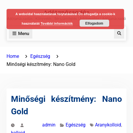
Skip
Adótanácsadás
to
A weboldal használatának folytatásával Ön elfogadja a cookie-k
Adótanácsadás | Könyvelés | Bérszámfejtés | Adóbevallás | Adótanácsadó
content
Elfogadom
használatát
További információk
Menu
Keres
Home
Egészség
Minőségi készítmény: Nano Gold
Minőségi készítmény: Nano
Gold
admin
Egészség
Aranykolloid
,
kolloid