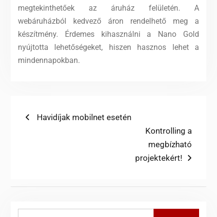
megtekinthetőek az áruház felületén. A
webáruházból kedvező áron rendelhető meg a
készítmény. Érdemes kihasználni a Nano Gold
nyújtotta lehetőségeket, hiszen hasznos lehet a
mindennapokban.
Bejegyzés
Previous
Havidíjak mobilnet esetén
post:
Next
Kontrolling a
navigáció
post:
megbízható
projektekért!
Search