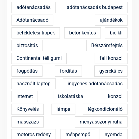
adótanácsadás
adótanácsadás budapest
Adótanácsadó
ajándékok
befektetési tippek
betonkerítés
bicikli
biztosítás
Bérszámfejtés
Continental téli gumi
fali konzol
fogpótlás
fordítás
gyerekülés
használt laptop
ingyenes adótanácsadás
internet
iskolatáska
konzol
Könyvelés
lámpa
légkondicionáló
masszázs
menyasszonyi ruha
motoros redőny
méhpempő
nyomda