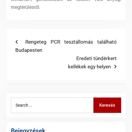
megtérülésről.
Bejegyzés
Previous
Rengeteg PCR tesztállomás található
post:
Budapesten
navigáció
Next
Eredeti tündérkert
post:
kellékek egy helyen
Search
Keresés
for:
Bejegyzések