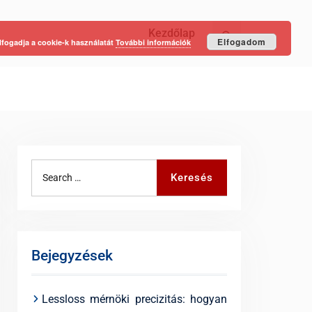
Kezdőlap
Keresés
Elfogadom
lfogadja a cookie-k használatát
További információk
Search
Keresés
for:
Bejegyzések
Lessloss mérnöki precizitás: hogyan