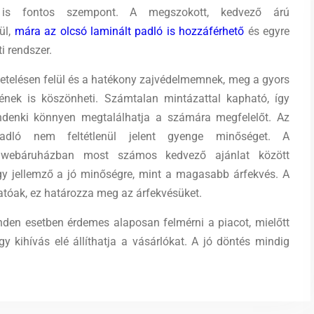
 is fontos szempont. A megszokott, kedvező árú
ül,
mára az olcsó laminált padló is hozzáférhető
és egyre
i rendszer.
igetelésen felül és a hatékony zajvédelmemnek, meg a gyors
égének is köszönheti. Számtalan mintázattal kapható, így
ndenki könnyen megtalálhatja a számára megfelelőt. Az
adló nem feltétlenül jelent gyenge minőséget.
A
webáruházban most számos kedvező ajánlat között
y jellemző a jó minőségre, mint a magasabb árfekvés. A
óak, ez határozza meg az árfekvésüket.
nden esetben érdemes alaposan felmérni a piacot, mielőtt
y kihívás elé állíthatja a vásárlókat. A jó döntés mindig