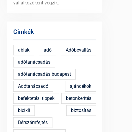
vállalkozóként végzik.
Cimkék
ablak
adó
Adóbevallás
adótanácsadás
adótanácsadás budapest
Adótanácsadó
ajándékok
befektetési tippek
betonkerítés
bicikli
biztosítás
Bérszámfejtés