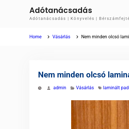
Skip
Adótanácsadás
to
Adótanácsadás | Könyvelés | Bérszámfejt
content
Home
Vásárlás
Nem minden olcsó lami
Nem minden olcsó lamin
admin
Vásárlás
laminált pad