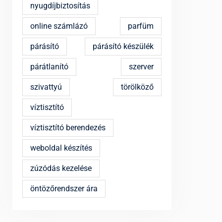
nyugdíjbiztosítás
online számlázó
parfüm
párásító
párásító készülék
párátlanító
szerver
szivattyú
törölköző
víztisztító
víztisztító berendezés
weboldal készítés
zúzódás kezelése
öntözőrendszer ára