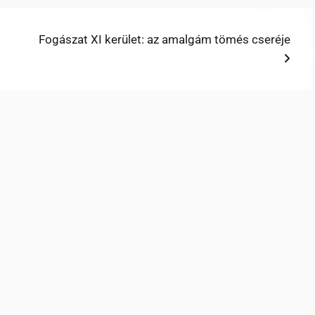
Next
Fogászat XI kerület: az amalgám tömés cseréje
post: