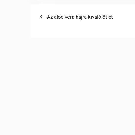
Bejegyzés
Previous
Az aloe vera hajra kiváló ötlet
post:
navigáció