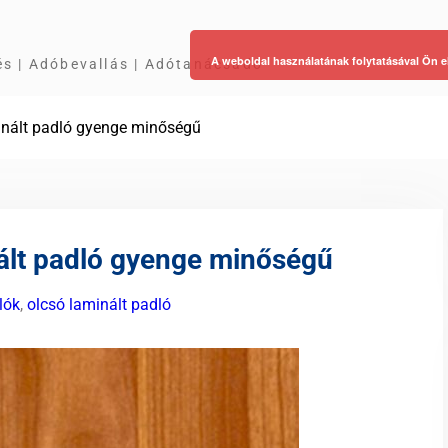
A weboldal használatának folytatásával Ön e
és | Adóbevallás | Adótanácsadó
nált padló gyenge minőségű
ált padló gyenge minőségű
lók
,
olcsó laminált padló