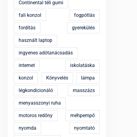
Continental téli gumi
fali konzol
fogpótlás
fordítás
gyerekülés
használt laptop
ingyenes adótanácsadás
internet
iskolatáska
konzol
Könyvelés
lámpa
légkondicionáló
masszázs
menyasszonyi ruha
motoros redőny
méhpempő
nyomda
nyomtató