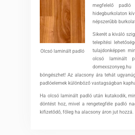
megfelelő padló
hidegburkolaton kív
népszerűbb burkolat
Sikerét a kiváló sz
telepítési lehetős
tulajdonképpen mi
Olcsó laminált padló
olcsó laminált p
domexszonyeg.hu 
böngészhet! Az alacsony ára tehát ugyanúg
padlóelemek különböző vastagságban kaphat
Ha olcsó laminált padló után kutakodik, mi
döntést hoz, mivel a rengetegféle padló nag
kifizetődő, főleg ha alacsony áron jut hozzá.