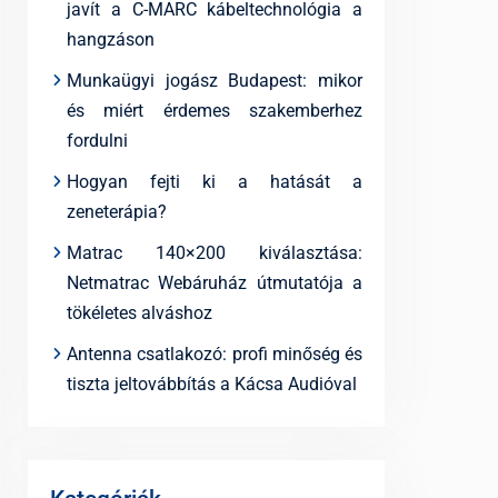
javít a C-MARC kábeltechnológia a
hangzáson
Munkaügyi jogász Budapest: mikor
és miért érdemes szakemberhez
fordulni
Hogyan fejti ki a hatását a
zeneterápia?
Matrac 140×200 kiválasztása:
Netmatrac Webáruház útmutatója a
tökéletes alváshoz
Antenna csatlakozó: profi minőség és
tiszta jeltovábbítás a Kácsa Audióval