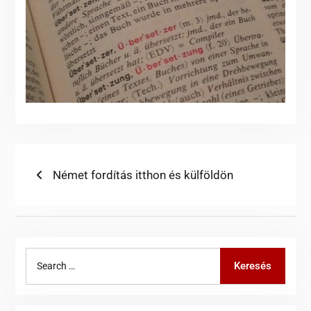
Bejegyzés
Previous
Német fordítás itthon és külföldön
post:
navigáció
Search
Keresés
for: