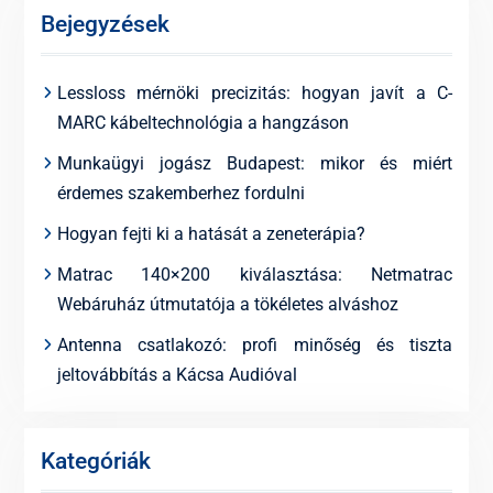
Bejegyzések
Lessloss mérnöki precizitás: hogyan javít a C-
MARC kábeltechnológia a hangzáson
Munkaügyi jogász Budapest: mikor és miért
érdemes szakemberhez fordulni
Hogyan fejti ki a hatását a zeneterápia?
Matrac 140×200 kiválasztása: Netmatrac
Webáruház útmutatója a tökéletes alváshoz
Antenna csatlakozó: profi minőség és tiszta
jeltovábbítás a Kácsa Audióval
Kategóriák