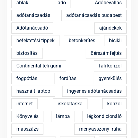
ablak
adó
Adóbevallás
adótanácsadás
adótanácsadás budapest
Adótanácsadó
ajándékok
befektetési tippek
betonkerítés
bicikli
biztosítás
Bérszámfejtés
Continental téli gumi
fali konzol
fogpótlás
fordítás
gyerekülés
használt laptop
ingyenes adótanácsadás
internet
iskolatáska
konzol
Könyvelés
lámpa
légkondicionáló
masszázs
menyasszonyi ruha