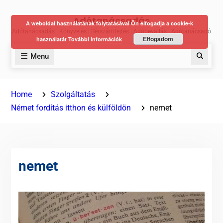
Skip
Adótanácsadás
to
A weboldal használatának folytatásával Ön elfogadja a cookie-k
Adótanácsadás | Könyvelés | Bérszámfejtés | Adóbevallás | Adótanácsadó
content
Elfogadom
használatát
További információk
Menu
Keres
Home
Szolgáltatás
Német fordítás itthon és külföldön
nemet
nemet