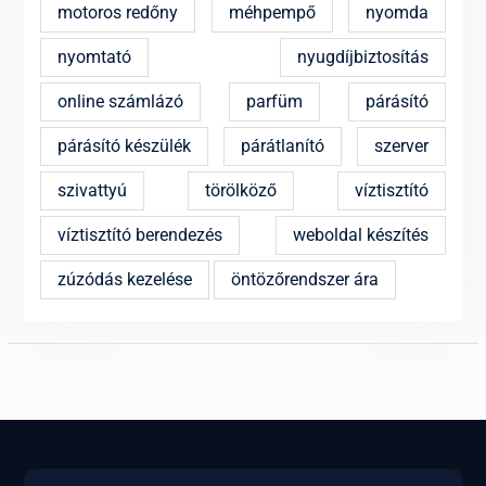
motoros redőny
méhpempő
nyomda
nyomtató
nyugdíjbiztosítás
online számlázó
parfüm
párásító
párásító készülék
párátlanító
szerver
szivattyú
törölköző
víztisztító
víztisztító berendezés
weboldal készítés
zúzódás kezelése
öntözőrendszer ára