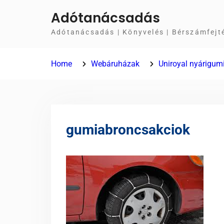
Skip
Adótanácsadás
to
Adótanácsadás | Könyvelés | Bérszámfejt
content
Home
Webáruházak
Uniroyal nyárigum
gumiabroncsakciok