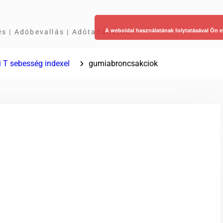
A weboldal használatának folytatásával Ön e
és | Adóbevallás | Adótanácsadó
i T sebesség indexel
gumiabroncsakciok