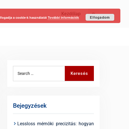
Kezdőlap
Keresés
Elfogadom
lfogadja a cookie-k használatát
További információk
Search
Keresés
for:
Bejegyzések
Lessloss mérnöki precizitás: hogyan