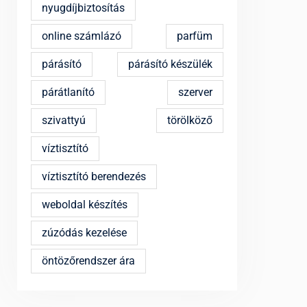
nyugdíjbiztosítás
online számlázó
parfüm
párásító
párásító készülék
párátlanító
szerver
szivattyú
törölköző
víztisztító
víztisztító berendezés
weboldal készítés
zúzódás kezelése
öntözőrendszer ára