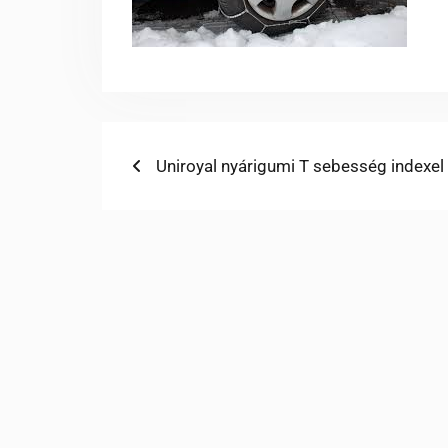
Bejegyzés
Previous
Uniroyal nyárigumi T sebesség indexel
post:
navigáció