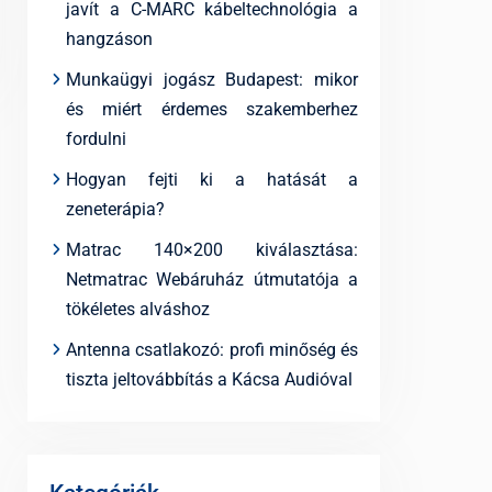
javít a C-MARC kábeltechnológia a
hangzáson
Munkaügyi jogász Budapest: mikor
és miért érdemes szakemberhez
fordulni
Hogyan fejti ki a hatását a
zeneterápia?
Matrac 140×200 kiválasztása:
Netmatrac Webáruház útmutatója a
tökéletes alváshoz
Antenna csatlakozó: profi minőség és
tiszta jeltovábbítás a Kácsa Audióval