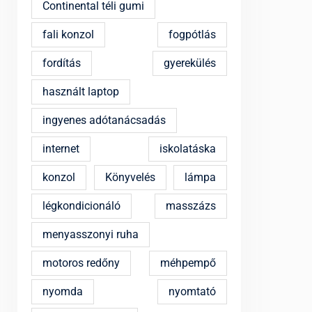
Continental téli gumi
fali konzol
fogpótlás
fordítás
gyerekülés
használt laptop
ingyenes adótanácsadás
internet
iskolatáska
konzol
Könyvelés
lámpa
légkondicionáló
masszázs
menyasszonyi ruha
motoros redőny
méhpempő
nyomda
nyomtató