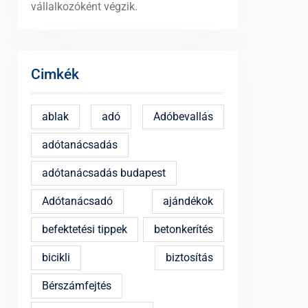
vállalkozóként végzik.
Cimkék
ablak
adó
Adóbevallás
adótanácsadás
adótanácsadás budapest
Adótanácsadó
ajándékok
befektetési tippek
betonkerítés
bicikli
biztosítás
Bérszámfejtés