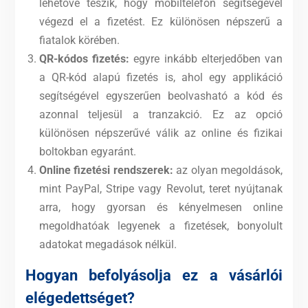
lehetővé teszik, hogy mobiltelefon segítségével
végezd el a fizetést. Ez különösen népszerű a
fiatalok körében.
QR-kódos fizetés:
egyre inkább elterjedőben van
a QR-kód alapú fizetés is, ahol egy applikáció
segítségével egyszerűen beolvasható a kód és
azonnal teljesül a tranzakció. Ez az opció
különösen népszerűvé válik az online és fizikai
boltokban egyaránt.
Online fizetési rendszerek:
az olyan megoldások,
mint PayPal, Stripe vagy Revolut, teret nyújtanak
arra, hogy gyorsan és kényelmesen online
megoldhatóak legyenek a fizetések, bonyolult
adatokat megadások nélkül.
Hogyan befolyásolja ez a vásárlói
elégedettséget?