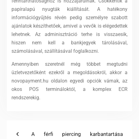
fenntarthatósághoz is hozzájárulnak. Csökkentik a
papíralapú nyugták kiállítását. A hatékony
információgyűjtés révén pedig személyre szabott
ajánlatok készíthetőek, amivel a vevők is elégedettek
lehetnek. Az adminisztráció terhe is visszaesik,
hiszen nem kell a bankjegyek tárolásával,
számolásával, szállításával foglalkozni.
Amennyiben szeretnél még többet megtudni
üzletvezetőként ezekről a megoldásokról, akkor a
novopayment.hu oldalon egyedi opciók várnak, az
okos POS termináloktól, a komplex ECR
rendszerekig.
Bejegyzés
Previous
A férfi piercing karbantartása