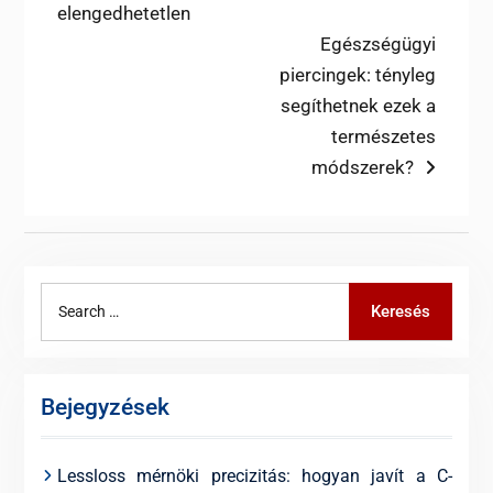
post:
elengedhetetlen
navigáció
Next
Egészségügyi
post:
piercingek: tényleg
segíthetnek ezek a
természetes
módszerek?
Search
Keresés
for:
Bejegyzések
Lessloss mérnöki precizitás: hogyan javít a C-