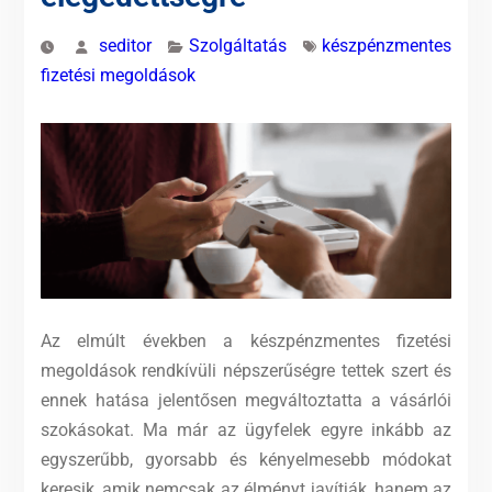
seditor
Szolgáltatás
készpénzmentes
fizetési megoldások
Az elmúlt években a készpénzmentes fizetési
megoldások rendkívüli népszerűségre tettek szert és
ennek hatása jelentősen megváltoztatta a vásárlói
szokásokat. Ma már az ügyfelek egyre inkább az
egyszerűbb, gyorsabb és kényelmesebb módokat
keresik, amik nemcsak az élményt javítják, hanem az