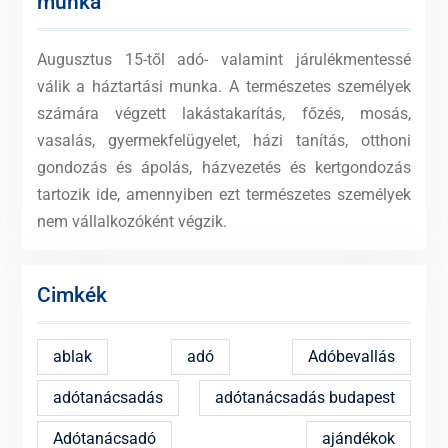
munka
Augusztus 15-től adó- valamint járulékmentessé
válik a háztartási munka. A természetes személyek
számára végzett lakástakarítás, főzés, mosás,
vasalás, gyermekfelügyelet, házi tanítás, otthoni
gondozás és ápolás, házvezetés és kertgondozás
tartozik ide, amennyiben ezt természetes személyek
nem vállalkozóként végzik.
Cimkék
ablak
adó
Adóbevallás
adótanácsadás
adótanácsadás budapest
Adótanácsadó
ajándékok