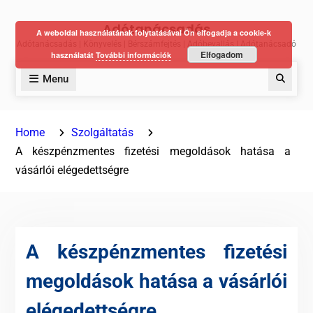
Skip
Adótanácsadás
to
A weboldal használatának folytatásával Ön elfogadja a cookie-k
Adótanácsadás | Könyvelés | Bérszámfejtés | Adóbevallás | Adótanácsadó
content
Elfogadom
használatát
További információk
Menu
Keres
Home
Szolgáltatás
A készpénzmentes fizetési megoldások hatása a
vásárlói elégedettségre
A készpénzmentes fizetési
megoldások hatása a vásárlói
elégedettségre