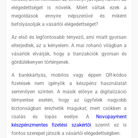
elégedettséget is növelik. Miért váltak ezek a
megoldások ennyire népszerűvé és miként
befolyásolják a vásárlói elégedettséget?
Az első és legfontosabb tényező, ami miatt gyorsan
elterjedtek, az a kényelem. A mai rohanó világban a
vásárlók elvárják, hogy a tranzakciók gyorsan és
gördülékenyen történjenek.
A bankkártyás, mobilos vagy éppen QR-kódos
fizetések nem igénylik a készpénz használatát
semmilyen szinten. A másik előnye a digitalizáció
térnyerése esetén, hogy az ügyfelek nagyobb
biztonságban érezhetik magukat, mert csökken a
csalás és lopás esélye. A
Novopayment
készpénzmentes fizetési szakértői
szerint ez is
fontos szerepet játszik a vásárlói elégedettségben.