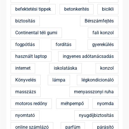
befektetési tippek
betonkerítés
bicikli
biztosítás
Bérszámfejtés
Continental téli gumi
fali konzol
fogpótlás
fordítás
gyerekülés
használt laptop
ingyenes adótanácsadás
internet
iskolatáska
konzol
Könyvelés
lámpa
légkondicionáló
masszázs
menyasszonyi ruha
motoros redőny
méhpempő
nyomda
nyomtató
nyugdíjbiztosítás
online számlázó
parfüm
párásító