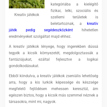
kategóriába a kielégítő
fizikai, lelki, szociális és
Kreatív játékok
szellemi területek is
beletartoznak, a
kreatív
játék pedig segédeszközként
hihetetlen
eredményeket szolgáltat majd ehhez.
A kreatív játékok lényege, hogy ingerekben dússá
tegyék a kicsik környezetét, megdolgoztassák a
fantáziájukat, ezáltal fejlesztve a logikai
gondolkodásukat.
Ebből kiindulva, a kreatív játékok zseniális lehetőség
arra, hogy a kis lurkók képessége és készsége
megfelelő fejlődésen mehessen keresztül, ám
egészen biztos, hogy a kicsik más szemmel néznek a
társasokra, mint mi, nagyok.