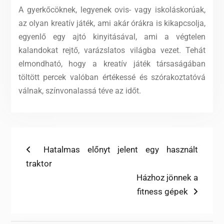
A gyerkőcöknek, legyenek ovis- vagy iskoláskorúak,
az olyan kreatív játék, ami akár órákra is kikapcsolja,
egyenlő egy ajtó kinyitásával, ami a végtelen
kalandokat rejtő, varázslatos világba vezet. Tehát
elmondható, hogy a kreatív játék társaságában
töltött percek valóban értékessé és szórakoztatóvá
válnak, színvonalassá téve az időt.
Bejegyzés
Previous
Hatalmas előnyt jelent egy használt
post:
traktor
navigáció
Next
Házhoz jönnek a
post:
fitness gépek