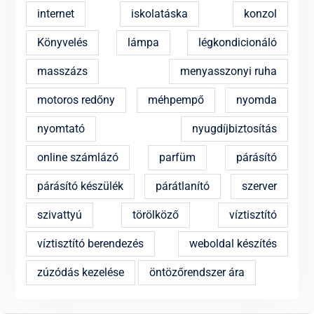
internet
iskolatáska
konzol
Könyvelés
lámpa
légkondicionáló
masszázs
menyasszonyi ruha
motoros redőny
méhpempő
nyomda
nyomtató
nyugdíjbiztosítás
online számlázó
parfüm
párásító
párásító készülék
párátlanító
szerver
szivattyú
törölköző
víztisztító
víztisztító berendezés
weboldal készítés
zúzódás kezelése
öntözőrendszer ára