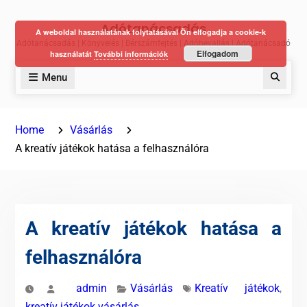
Skip
Adótanácsadás
to
A weboldal használatának folytatásával Ön elfogadja a cookie-k
Adótanácsadás | Könyvelés | Bérszámfejtés | Adóbevallás | Adótanácsadó
content
Elfogadom
használatát
További információk
Menu
Keres
Home
Vásárlás
A kreatív játékok hatása a felhasználóra
A kreatív játékok hatása a
felhasználóra
admin
Vásárlás
Kreatív játékok
,
kreatív játékok vásárlás