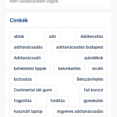
nem vállalkozóként végzik.
Cimkék
ablak
adó
Adóbevallás
adótanácsadás
adótanácsadás budapest
Adótanácsadó
ajándékok
befektetési tippek
betonkerítés
bicikli
biztosítás
Bérszámfejtés
Continental téli gumi
fali konzol
fogpótlás
fordítás
gyerekülés
használt laptop
ingyenes adótanácsadás