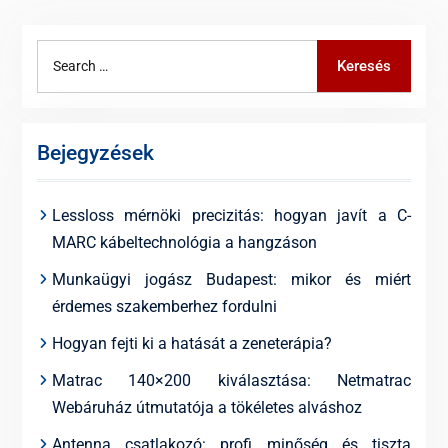
Search
Keresés
for:
Bejegyzések
Lessloss mérnöki precizitás: hogyan javít a C-
MARC kábeltechnológia a hangzáson
Munkaügyi jogász Budapest: mikor és miért
érdemes szakemberhez fordulni
Hogyan fejti ki a hatását a zeneterápia?
Matrac 140×200 kiválasztása: Netmatrac
Webáruház útmutatója a tökéletes alváshoz
Antenna csatlakozó: profi minőség és tiszta