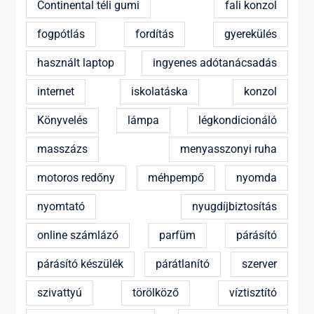
Continental téli gumi
fali konzol
fogpótlás
fordítás
gyerekülés
használt laptop
ingyenes adótanácsadás
internet
iskolatáska
konzol
Könyvelés
lámpa
légkondicionáló
masszázs
menyasszonyi ruha
motoros redőny
méhpempő
nyomda
nyomtató
nyugdíjbiztosítás
online számlázó
parfüm
párásító
párásító készülék
párátlanító
szerver
szivattyú
törölköző
víztisztító