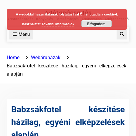
Skip
Adótanácsadás
to
A weboldal használatának folytatásával Ön elfogadja a cookie-k
Adótanácsadás | Könyvelés | Bérszámfejtés | Adóbevallás | Adótanácsadó
content
Elfogadom
használatát
További információk
Menu
Keres
Home
Webáruházak
Babzsákfotel készítése házilag, egyéni elképzelések
alapján
Babzsákfotel készítése
házilag, egyéni elképzelések
alapján