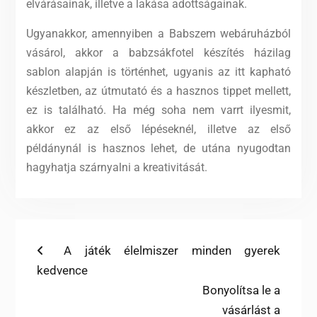
elvárásainak, illetve a lakása adottságainak.
Ugyanakkor, amennyiben a Babszem webáruházból
vásárol, akkor a babzsákfotel készítés házilag
sablon alapján is történhet, ugyanis az itt kapható
készletben, az útmutató és a hasznos tippet mellett,
ez is található. Ha még soha nem varrt ilyesmit,
akkor ez az első lépéseknél, illetve az első
példánynál is hasznos lehet, de utána nyugodtan
hagyhatja szárnyalni a kreativitását.
Bejegyzés
Previous
A játék élelmiszer minden gyerek
post:
kedvence
navigáció
Next
Bonyolítsa le a
post:
vásárlást a