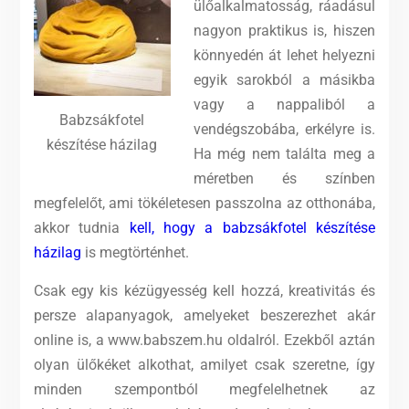
ülőalkalmatosság, ráadásul
nagyon praktikus is, hiszen
könnyedén át lehet helyezni
egyik sarokból a másikba
vagy a nappaliból a
Babzsákfotel
vendégszobába, erkélyre is.
készítése házilag
Ha még nem találta meg a
méretben és színben
megfelelőt, ami tökéletesen passzolna az otthonába,
akkor tudnia
kell, hogy a babzsákfotel készítése
házilag
is megtörténhet.
Csak egy kis kézügyesség kell hozzá, kreativitás és
persze alapanyagok, amelyeket beszerezhet akár
online is, a www.babszem.hu oldalról. Ezekből aztán
olyan ülőkéket alkothat, amilyet csak szeretne, így
minden szempontból megfelelhetnek az