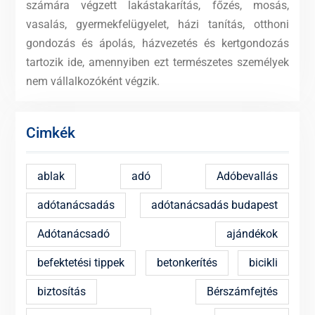
számára végzett lakástakarítás, főzés, mosás,
vasalás, gyermekfelügyelet, házi tanítás, otthoni
gondozás és ápolás, házvezetés és kertgondozás
tartozik ide, amennyiben ezt természetes személyek
nem vállalkozóként végzik.
Cimkék
ablak
adó
Adóbevallás
adótanácsadás
adótanácsadás budapest
Adótanácsadó
ajándékok
befektetési tippek
betonkerítés
bicikli
biztosítás
Bérszámfejtés