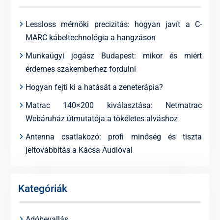
Lessloss mérnöki precizitás: hogyan javít a C-
MARC kábeltechnológia a hangzáson
Munkaügyi jogász Budapest: mikor és miért
érdemes szakemberhez fordulni
Hogyan fejti ki a hatását a zeneterápia?
Matrac 140×200 kiválasztása: Netmatrac
Webáruház útmutatója a tökéletes alváshoz
Antenna csatlakozó: profi minőség és tiszta
jeltovábbítás a Kácsa Audióval
Kategóriák
Adóbevallás