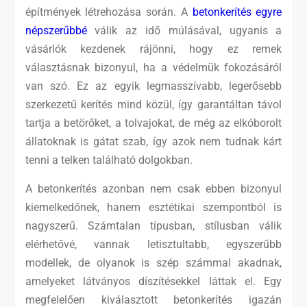
építmények létrehozása során. A
betonkerítés egyre
népszerűbbé
válik az idő múlásával, ugyanis a
vásárlók kezdenek rájönni, hogy ez remek
választásnak bizonyul, ha a védelmük fokozásáról
van szó. Ez az egyik legmasszívabb, legerősebb
szerkezetű kerítés mind közül, így garantáltan távol
tartja a betörőket, a tolvajokat, de még az elkóborolt
állatoknak is gátat szab, így azok nem tudnak kárt
tenni a telken található dolgokban.
A betonkerítés azonban nem csak ebben bizonyul
kiemelkedőnek, hanem esztétikai szempontból is
nagyszerű. Számtalan típusban, stílusban válik
elérhetővé, vannak letisztultabb, egyszerűbb
modellek, de olyanok is szép számmal akadnak,
amelyeket látványos díszítésekkel láttak el. Egy
megfelelően kiválasztott betonkerítés igazán