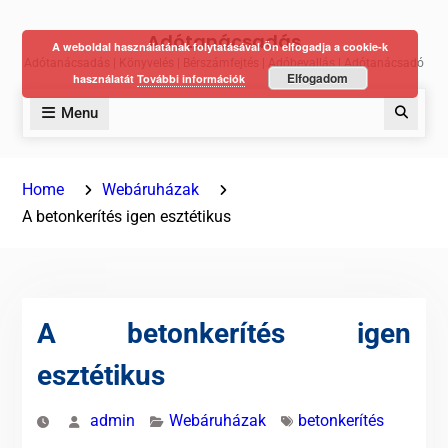
Skip
Adótanácsadás
to
A weboldal használatának folytatásával Ön elfogadja a cookie-k
Adótanácsadás | Könyvelés | Bérszámfejtés | Adóbevallás | Adótanácsadó
content
Elfogadom
használatát
További információk
Menu
Keres
Home
Webáruházak
A betonkerítés igen esztétikus
A betonkerítés igen
esztétikus
admin
Webáruházak
betonkerítés