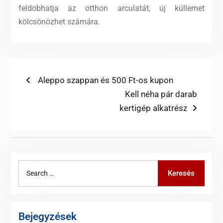
feldobhatja az otthon arculatát, új küllemet
kölcsönözhet számára.
Bejegyzés
Previous
Aleppo szappan és 500 Ft-os kupon
post:
Next
Kell néha pár darab
navigáció
post:
kertigép alkatrész
Search
Keresés
for:
Bejegyzések