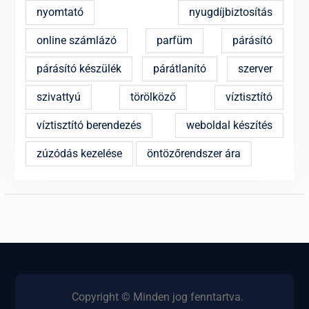
nyomtató
nyugdíjbiztosítás
online számlázó
parfüm
párásító
párásító készülék
párátlanító
szerver
szivattyú
törölköző
víztisztító
víztisztító berendezés
weboldal készítés
zúzódás kezelése
öntözőrendszer ára
Copyright © Minden jog fenntartva.