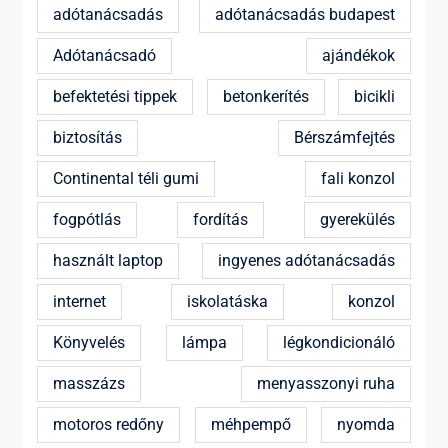
adótanácsadás
adótanácsadás budapest
Adótanácsadó
ajándékok
befektetési tippek
betonkerítés
bicikli
biztosítás
Bérszámfejtés
Continental téli gumi
fali konzol
fogpótlás
fordítás
gyerekülés
használt laptop
ingyenes adótanácsadás
internet
iskolatáska
konzol
Könyvelés
lámpa
légkondicionáló
masszázs
menyasszonyi ruha
motoros redőny
méhpempő
nyomda