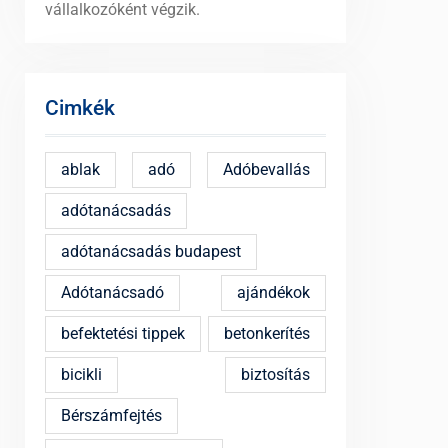
vállalkozóként végzik.
Cimkék
ablak
adó
Adóbevallás
adótanácsadás
adótanácsadás budapest
Adótanácsadó
ajándékok
befektetési tippek
betonkerítés
bicikli
biztosítás
Bérszámfejtés