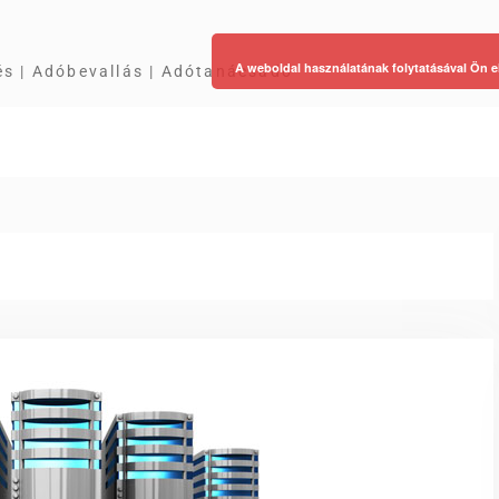
A weboldal használatának folytatásával Ön e
és | Adóbevallás | Adótanácsadó