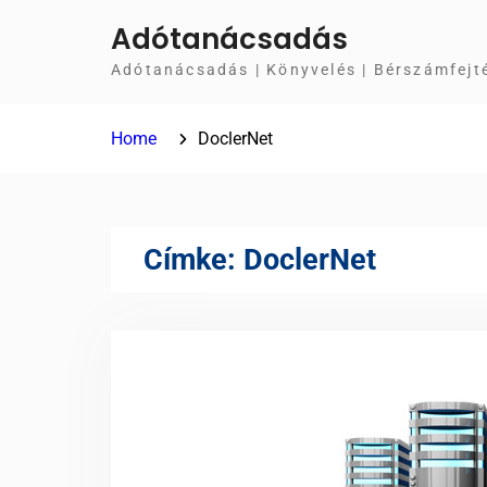
Skip
Adótanácsadás
to
Adótanácsadás | Könyvelés | Bérszámfejt
content
Home
DoclerNet
Címke:
DoclerNet