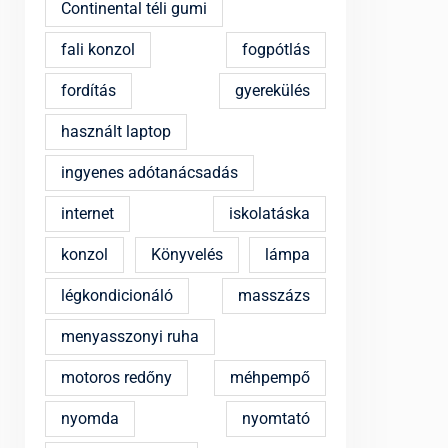
Continental téli gumi
fali konzol
fogpótlás
fordítás
gyerekülés
használt laptop
ingyenes adótanácsadás
internet
iskolatáska
konzol
Könyvelés
lámpa
légkondicionáló
masszázs
menyasszonyi ruha
motoros redőny
méhpempő
nyomda
nyomtató