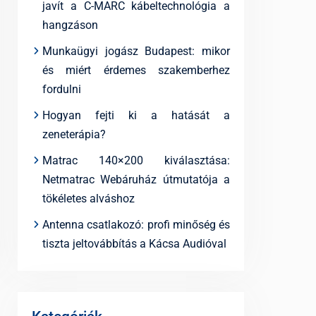
javít a C-MARC kábeltechnológia a
hangzáson
Munkaügyi jogász Budapest: mikor
és miért érdemes szakemberhez
fordulni
Hogyan fejti ki a hatását a
zeneterápia?
Matrac 140×200 kiválasztása:
Netmatrac Webáruház útmutatója a
tökéletes alváshoz
Antenna csatlakozó: profi minőség és
tiszta jeltovábbítás a Kácsa Audióval