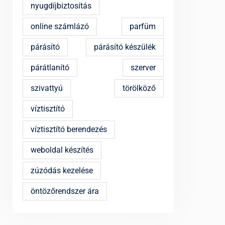
nyugdíjbiztosítás
online számlázó
parfüm
párásító
párásító készülék
párátlanító
szerver
szivattyú
törölköző
víztisztító
víztisztító berendezés
weboldal készítés
zúzódás kezelése
öntözőrendszer ára