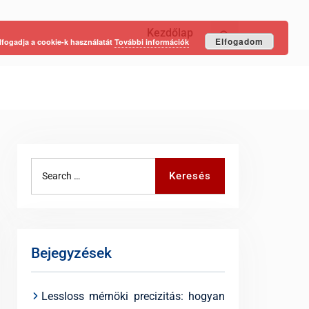
Kezdőlap
Keresés
Elfogadom
lfogadja a cookie-k használatát
További információk
Search
Keresés
for:
Bejegyzések
Lessloss mérnöki precizitás: hogyan