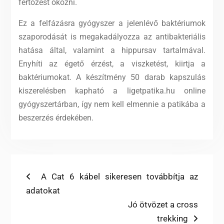
fertőzést okozni.
Ez a felfázásra gyógyszer a jelenlévő baktériumok
szaporodását is megakadályozza az antibakteriális
hatása által, valamint a hippursav tartalmával.
Enyhíti az égető érzést, a viszketést, kiirtja a
baktériumokat. A készítmény 50 darab kapszulás
kiszerelésben kapható a ligetpatika.hu online
gyógyszertárban, így nem kell elmennie a patikába a
beszerzés érdekében.
Bejegyzés
Previous
A Cat 6 kábel sikeresen továbbítja az
post:
adatokat
navigáció
Next
Jó ötvözet a cross
post:
trekking