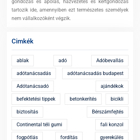
gondozás és ápolás, házvezetés és kertgondozás
tartozik ide, amennyiben ezt természetes személyek
nem vállalkozóként végzik.
Cimkék
ablak
adó
Adóbevallás
adótanácsadás
adótanácsadás budapest
Adótanácsadó
ajándékok
befektetési tippek
betonkerítés
bicikli
biztosítás
Bérszámfejtés
Continental téli gumi
fali konzol
fogpótlás
fordítás
gyerekülés