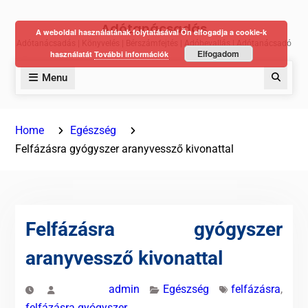
Skip
Adótanácsadás
to
A weboldal használatának folytatásával Ön elfogadja a cookie-k
Adótanácsadás | Könyvelés | Bérszámfejtés | Adóbevallás | Adótanácsadó
content
Elfogadom
használatát
További információk
Menu
Keres
Home
Egészség
Felfázásra gyógyszer aranyvessző kivonattal
Felfázásra gyógyszer
aranyvessző kivonattal
admin
Egészség
felfázásra
,
felfázásra gyógyszer