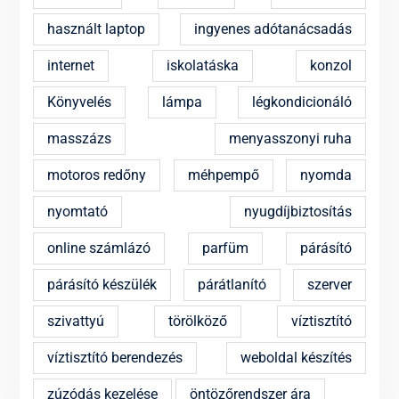
használt laptop
ingyenes adótanácsadás
internet
iskolatáska
konzol
Könyvelés
lámpa
légkondicionáló
masszázs
menyasszonyi ruha
motoros redőny
méhpempő
nyomda
nyomtató
nyugdíjbiztosítás
online számlázó
parfüm
párásító
párásító készülék
párátlanító
szerver
szivattyú
törölköző
víztisztító
víztisztító berendezés
weboldal készítés
zúzódás kezelése
öntözőrendszer ára