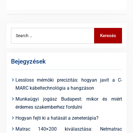
Search
Keresés
for:
Bejegyzések
Lessloss mérnöki precizitás: hogyan javít a C-
MARC kábeltechnológia a hangzáson
Munkaügyi jogász Budapest: mikor és miért
érdemes szakemberhez fordulni
Hogyan fejti ki a hatását a zeneterápia?
Matrac 140×200 kiválasztása: Netmatrac