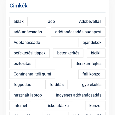
Cimkék
ablak
adó
Adóbevallás
adótanácsadás
adótanácsadás budapest
Adótanácsadó
ajándékok
befektetési tippek
betonkerítés
bicikli
biztosítás
Bérszámfejtés
Continental téli gumi
fali konzol
fogpótlás
fordítás
gyerekülés
használt laptop
ingyenes adótanácsadás
internet
iskolatáska
konzol