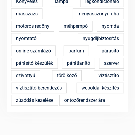
Könyvelés
lámpa
légkondicionáló
masszázs
menyasszonyi ruha
motoros redőny
méhpempő
nyomda
nyomtató
nyugdíjbiztosítás
online számlázó
parfüm
párásító
párásító készülék
párátlanító
szerver
szivattyú
törölköző
víztisztító
víztisztító berendezés
weboldal készítés
zúzódás kezelése
öntözőrendszer ára