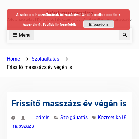
Skip
Adótanácsadás
to
A weboldal használatának folytatásával Ön elfogadja a cookie-k
Adótanácsadás | Könyvelés | Bérszámfejtés | Adóbevallás | Adótanácsadó
content
Elfogadom
használatát
További információk
Menu
Keres
Home
Szolgáltatás
Frissítő masszázs év végén is
Frissítő masszázs év végén is
admin
Szolgáltatás
Kozmetika18
,
masszázs