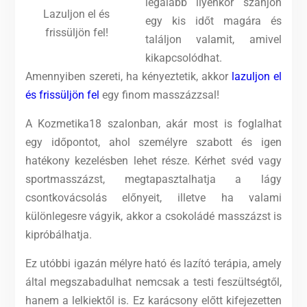
legalább ilyenkor szánjon
Lazuljon el és
egy kis időt magára és
frissüljön fel!
találjon valamit, amivel
kikapcsolódhat.
Amennyiben szereti, ha kényeztetik, akkor
lazuljon el
és frissüljön fel
egy finom masszázzsal!
A Kozmetika18 szalonban, akár most is foglalhat
egy időpontot, ahol személyre szabott és igen
hatékony kezelésben lehet része. Kérhet svéd vagy
sportmasszázst, megtapasztalhatja a lágy
csontkovácsolás előnyeit, illetve ha valami
különlegesre vágyik, akkor a csokoládé masszázst is
kipróbálhatja.
Ez utóbbi igazán mélyre ható és lazító terápia, amely
által megszabadulhat nemcsak a testi feszültségtől,
hanem a lelkiektől is. Ez karácsony előtt kifejezetten