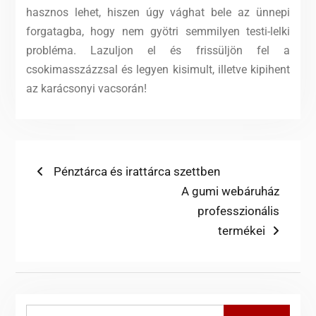
hasznos lehet, hiszen úgy vághat bele az ünnepi
forgatagba, hogy nem gyötri semmilyen testi-lelki
probléma. Lazuljon el és frissüljön fel a
csokimasszázzsal és legyen kisimult, illetve kipihent
az karácsonyi vacsorán!
Bejegyzés
Previous
Pénztárca és irattárca szettben
post:
Next
A gumi webáruház
navigáció
post:
professzionális
termékei
Search