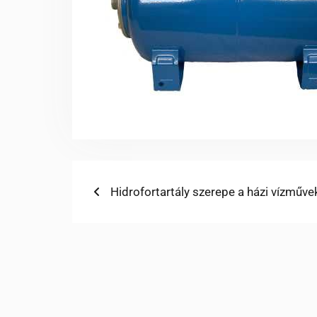
Bejegyzés
Previous
Hidrofortartály szerepe a házi vízműv
post:
navigáció