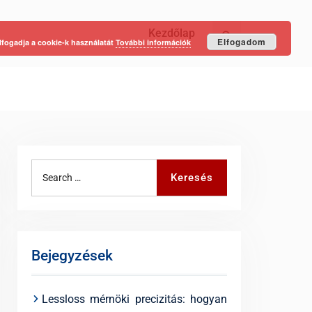
Kezdőlap
Keresés
Elfogadom
lfogadja a cookie-k használatát
További információk
Search
Keresés
for:
Bejegyzések
Lessloss mérnöki precizitás: hogyan