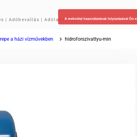
A weboldal használatának folytatásával Ön e
és | Adóbevallás | Adótanácsadó
erepe a házi vízművekben
hidroforszivattyu-min