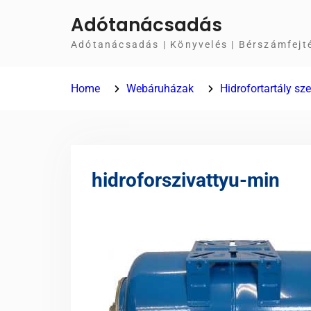
Skip
Adótanácsadás
to
Adótanácsadás | Könyvelés | Bérszámfejt
content
Home
Webáruházak
Hidrofortartály sz
hidroforszivattyu-min