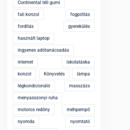
Continental téli gumi
fali konzol
fogpótlás
fordítás
gyerekülés
használt laptop
ingyenes adótanácsadás
internet
iskolatáska
konzol
Könyvelés
lámpa
légkondicionáló
masszázs
menyasszonyi ruha
motoros redőny
méhpempő
nyomda
nyomtató