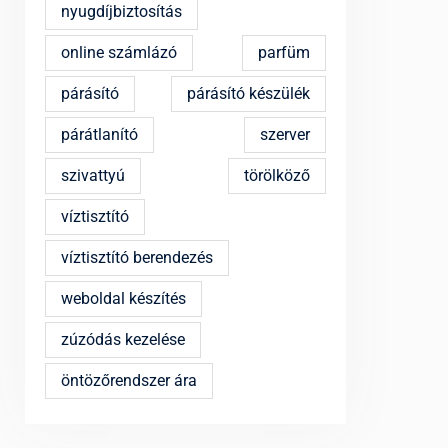
nyugdíjbiztosítás
online számlázó
parfüm
párásító
párásító készülék
párátlanító
szerver
szivattyú
törölköző
víztisztító
víztisztító berendezés
weboldal készítés
zúzódás kezelése
öntözőrendszer ára