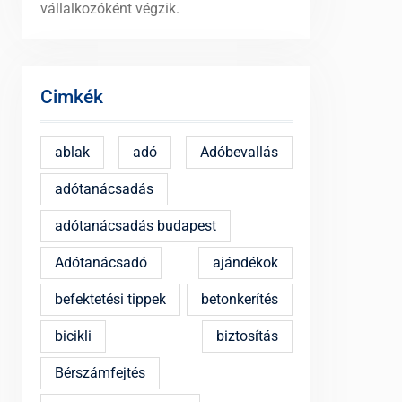
vállalkozóként végzik.
Cimkék
ablak
adó
Adóbevallás
adótanácsadás
adótanácsadás budapest
Adótanácsadó
ajándékok
befektetési tippek
betonkerítés
bicikli
biztosítás
Bérszámfejtés