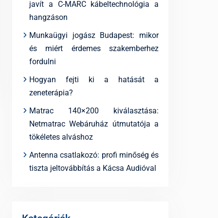
javít a C-MARC kábeltechnológia a
hangzáson
Munkaügyi jogász Budapest: mikor
és miért érdemes szakemberhez
fordulni
Hogyan fejti ki a hatását a
zeneterápia?
Matrac 140×200 kiválasztása:
Netmatrac Webáruház útmutatója a
tökéletes alváshoz
Antenna csatlakozó: profi minőség és
tiszta jeltovábbítás a Kácsa Audióval