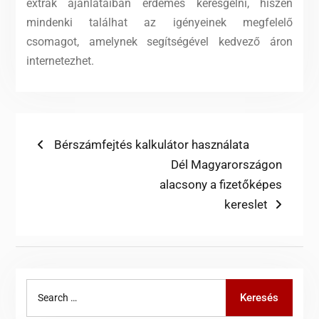
extrák ajánlataiban érdemes keresgélni, hiszen
mindenki találhat az igényeinek megfelelő
csomagot, amelynek segítségével kedvező áron
internetezhet.
Bejegyzés
Previous
Bérszámfejtés kalkulátor használata
post:
Next
Dél Magyarországon
navigáció
post:
alacsony a fizetőképes
kereslet
Search
Keresés
for: