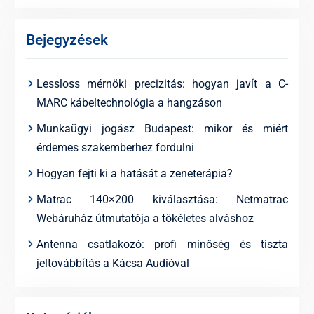
Bejegyzések
Lessloss mérnöki precizitás: hogyan javít a C-
MARC kábeltechnológia a hangzáson
Munkaügyi jogász Budapest: mikor és miért
érdemes szakemberhez fordulni
Hogyan fejti ki a hatását a zeneterápia?
Matrac 140×200 kiválasztása: Netmatrac
Webáruház útmutatója a tökéletes alváshoz
Antenna csatlakozó: profi minőség és tiszta
jeltovábbítás a Kácsa Audióval