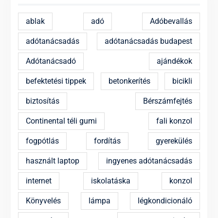
ablak
adó
Adóbevallás
adótanácsadás
adótanácsadás budapest
Adótanácsadó
ajándékok
befektetési tippek
betonkerítés
bicikli
biztosítás
Bérszámfejtés
Continental téli gumi
fali konzol
fogpótlás
fordítás
gyerekülés
használt laptop
ingyenes adótanácsadás
internet
iskolatáska
konzol
Könyvelés
lámpa
légkondicionáló