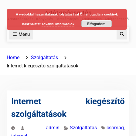
Skip
Adótanácsadás
to
A weboldal használatának folytatásával Ön elfogadja a cookie-k
Adótanácsadás | Könyvelés | Bérszámfejtés | Adóbevallás | Adótanácsadó
content
Elfogadom
használatát
További információk
Menu
Keres
Home
Szolgáltatás
Internet kiegészítő szolgáltatások
Internet kiegészítő
szolgáltatások
admin
Szolgáltatás
csomag
,
internet