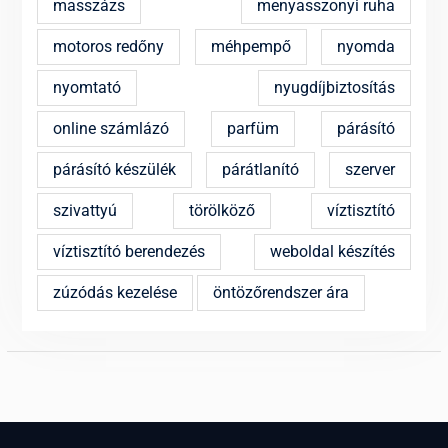
masszázs
menyasszonyi ruha
motoros redőny
méhpempő
nyomda
nyomtató
nyugdíjbiztosítás
online számlázó
parfüm
párásító
párásító készülék
párátlanító
szerver
szivattyú
törölköző
víztisztító
víztisztító berendezés
weboldal készítés
zúzódás kezelése
öntözőrendszer ára