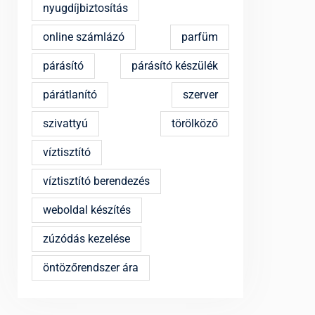
nyugdíjbiztosítás
online számlázó
parfüm
párásító
párásító készülék
párátlanító
szerver
szivattyú
törölköző
víztisztító
víztisztító berendezés
weboldal készítés
zúzódás kezelése
öntözőrendszer ára