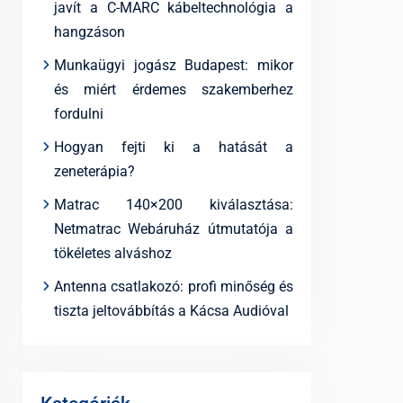
javít a C-MARC kábeltechnológia a
hangzáson
Munkaügyi jogász Budapest: mikor
és miért érdemes szakemberhez
fordulni
Hogyan fejti ki a hatását a
zeneterápia?
Matrac 140×200 kiválasztása:
Netmatrac Webáruház útmutatója a
tökéletes alváshoz
Antenna csatlakozó: profi minőség és
tiszta jeltovábbítás a Kácsa Audióval