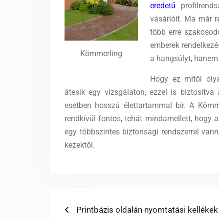
eredetű
profilrends
vásárlóit. Ma már r
több erre szakosodo
emberek rendelkezé
Kömmerling
a hangsúlyt, hanem
Hogy ez mitől oly
átesik egy vizsgálaton, ezzel is biztosítv
esetben hosszú élettartammal bír. A Kömm
rendkívül fontos, tehát mindamellett, hogy a
egy többszintes biztonsági rendszerrel van
kezektől.
Bejegyzés
Previous
Printbázis oldalán nyomtatási kellékek