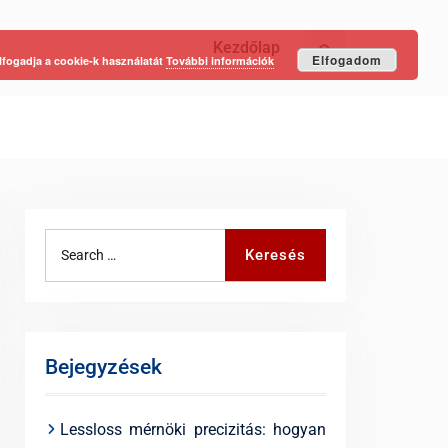
Kezdőlap
Keresés
Elfogadom
lfogadja a cookie-k használatát
További információk
Search
Keresés
for:
Bejegyzések
Lessloss mérnöki precizitás: hogyan