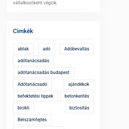
vállalkozóként végzik.
Cimkék
ablak
adó
Adóbevallás
adótanácsadás
adótanácsadás budapest
Adótanácsadó
ajándékok
befektetési tippek
betonkerítés
bicikli
biztosítás
Bérszámfejtés