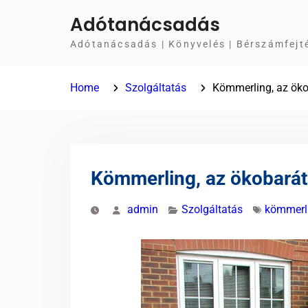
Skip
Adótanácsadás
to
Adótanácsadás | Könyvelés | Bérszámfejt
content
Home
Szolgáltatás
Kömmerling, az ök
Kömmerling, az ökobará
admin
Szolgáltatás
kömmerl