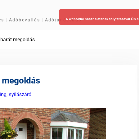
A weboldal használatának folytatásával Ön e
és | Adóbevallás | Adótanácsadó
obarát megoldás
t megoldás
ing
,
nyílászáró