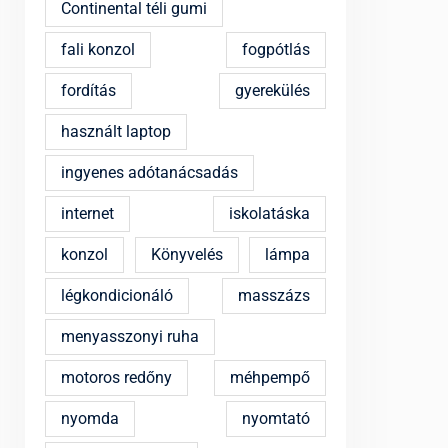
Continental téli gumi
fali konzol
fogpótlás
fordítás
gyerekülés
használt laptop
ingyenes adótanácsadás
internet
iskolatáska
konzol
Könyvelés
lámpa
légkondicionáló
masszázs
menyasszonyi ruha
motoros redőny
méhpempő
nyomda
nyomtató