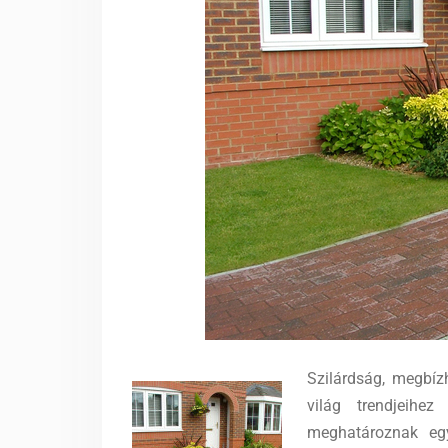
Szilárdság, megbíz
világ trendjeihe
meghatároznak eg