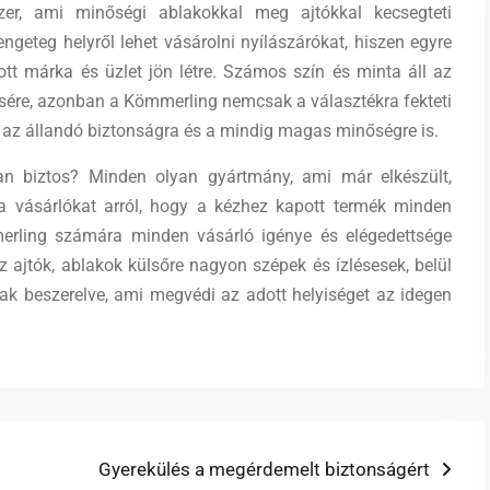
zer, ami minőségi ablakokkal meg ajtókkal kecsegteti
engeteg helyről lehet vásárolni nyílászárókat, hiszen egyre
tt márka és üzlet jön létre. Számos szín és minta áll az
sére, azonban a Kömmerling nemcsak a választékra fekteti
 az állandó biztonságra és a mindig magas minőségre is.
an biztos? Minden olyan gyártmány, ami már elkészült,
a a vásárlókat arról, hogy a kézhez kapott termék minden
erling számára minden vásárló igénye és elégedettsége
z ajtók, ablakok külsőre nagyon szépek és ízlésesek, belül
nak beszerelve, ami megvédi az adott helyiséget az idegen
Next
Gyerekülés a megérdemelt biztonságért