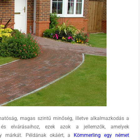
hatóság, magas szintű minőség, illetve alkalmazkodás a
z és elvárásaihoz, ezek azok a jellemzők, amelyek
y márkát. Példának okáért, a
Kömmerling egy német