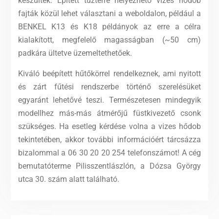
készültek. Épített tűztérre helyezhető vizes hődob
fajták közül lehet választani a weboldalon, például a
BENKEL K13 és K18 példányok az erre a célra
kialakított, megfelelő magasságban (~50 cm)
padkára ültetve üzemeltethetőek.
Kiváló beépített hűtőkörrel rendelkeznek, ami nyitott
és zárt fűtési rendszerbe történő szerelésüket
egyaránt lehetővé teszi. Természetesen mindegyik
modellhez más-más átmérőjű füstkivezető csonk
szükséges. Ha esetleg kérdése volna a vizes hődob
tekintetében, akkor további információért tárcsázza
bizalommal a 06 30 20 20 254 telefonszámot! A cég
bemutatóterme Pilisszentlászlón, a Dózsa György
utca 30. szám alatt található.