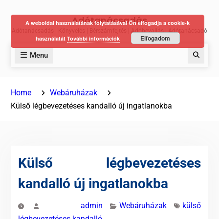
Skip
Adótanácsadás
to
A weboldal használatának folytatásával Ön elfogadja a cookie-k
Adótanácsadás | Könyvelés | Bérszámfejtés | Adóbevallás | Adótanácsadó
content
Elfogadom
használatát
További információk
Menu
Keres
Home
Webáruházak
Külső légbevezetéses kandalló új ingatlanokba
Külső légbevezetéses
kandalló új ingatlanokba
admin
Webáruházak
külső
légbevezetéses kandalló