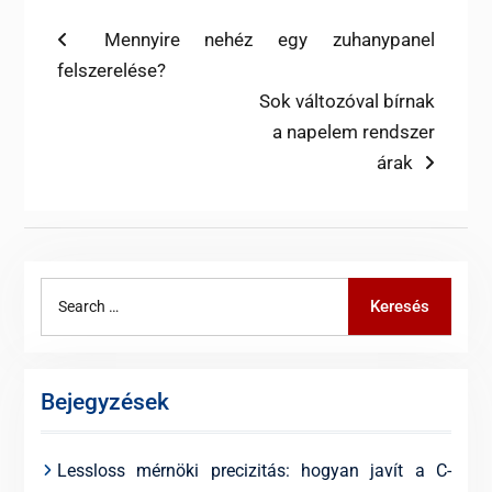
Bejegyzés
Previous
Mennyire nehéz egy zuhanypanel
post:
felszerelése?
navigáció
Next
Sok változóval bírnak
post:
a napelem rendszer
árak
Search
Keresés
for:
Bejegyzések
Lessloss mérnöki precizitás: hogyan javít a C-