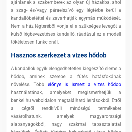
ajánlanak a szakemberek az olyan új házakba, ahol
a szag- és/vagy páraelszívó egy légtérbe kerül a
kandallóbetéttel és zavarhatják egymás működését.
Nem a ház légteréből vonja el a szükséges levegőt a
külső légbevezetéses kandalló, ráadásul ez a modell
tökéletesen funkcionál.
Hasznos szerkezet a vizes hődob
A kandallók egyik elengedhetetlen kiegészítő eleme a
hődob, aminek szerepe a fűtés hatásfokának
növelése. Több
előnye is ismert a vizes hődob
használatának, amelyeket megismerhetjük a
benkel.hu weboldalon megtalálható leírásokból. Ettől
a cégtől rendkívüli minőségű termékeket
vásárolhatunk, amelyek magyarországi
alapanyagokból, nagy szakmai tapasztalattal