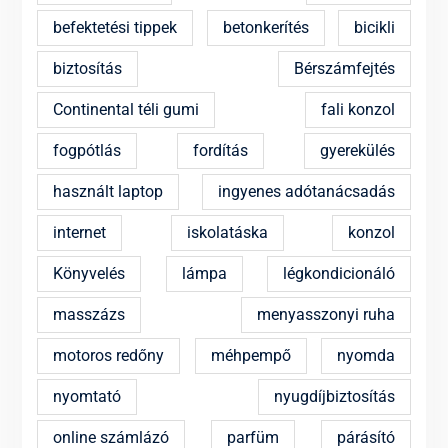
befektetési tippek
betonkerítés
bicikli
biztosítás
Bérszámfejtés
Continental téli gumi
fali konzol
fogpótlás
fordítás
gyerekülés
használt laptop
ingyenes adótanácsadás
internet
iskolatáska
konzol
Könyvelés
lámpa
légkondicionáló
masszázs
menyasszonyi ruha
motoros redőny
méhpempő
nyomda
nyomtató
nyugdíjbiztosítás
online számlázó
parfüm
párásító