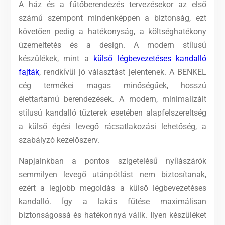
A ház és a fűtőberendezés tervezésekor az első
számú szempont mindenképpen a biztonság, ezt
követően pedig a hatékonyság, a költséghatékony
üzemeltetés és a design. A modern stílusú
készülékek, mint a
külső légbevezetéses kandalló
fajták
, rendkívül jó választást jelentenek. A BENKEL
cég termékei magas minőségűek, hosszú
élettartamú berendezések. A modern, minimalizált
stílusú kandalló tűzterek esetében alapfelszereltség
a külső égési levegő rácsatlakozási lehetőség, a
szabályzó kezelőszerv.
Napjainkban a pontos szigetelésű nyílászárók
semmilyen levegő utánpótlást nem biztosítanak,
ezért a legjobb megoldás a külső légbevezetéses
kandalló. Így a lakás fűtése maximálisan
biztonságossá és hatékonnyá válik. Ilyen készüléket