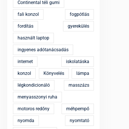
Continental téli gumi
fali konzol
fogpótlás
fordítás
gyerekülés
használt laptop
ingyenes adótanácsadás
internet
iskolatáska
konzol
Könyvelés
lámpa
légkondicionáló
masszázs
menyasszonyi ruha
motoros redőny
méhpempő
nyomda
nyomtató