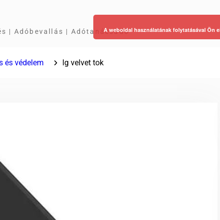
A weboldal használatának folytatásával Ön e
és | Adóbevallás | Adótanácsadó
us és védelem
lg velvet tok