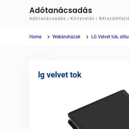
Skip
Adótanácsadás
to
Adótanácsadás | Könyvelés | Bérszámfejt
content
Home
Webáruházak
LG Velvet tok, stíl
lg velvet tok