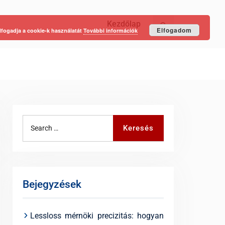
Kezdőlap
Keresés
Elfogadom
lfogadja a cookie-k használatát
További információk
Search
Keresés
for:
Bejegyzések
Lessloss mérnöki precizitás: hogyan