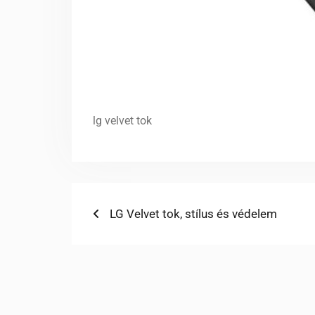
lg velvet tok
Bejegyzés
Previous
LG Velvet tok, stílus és védelem
post:
navigáció