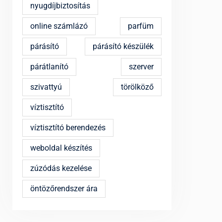
nyugdíjbiztosítás
online számlázó
parfüm
párásító
párásító készülék
párátlanító
szerver
szivattyú
törölköző
víztisztító
víztisztító berendezés
weboldal készítés
zúzódás kezelése
öntözőrendszer ára