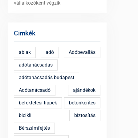
vállalkozóként végzik.
Cimkék
ablak
adó
Adóbevallás
adótanácsadás
adótanácsadás budapest
Adótanácsadó
ajándékok
befektetési tippek
betonkerítés
bicikli
biztosítás
Bérszámfejtés