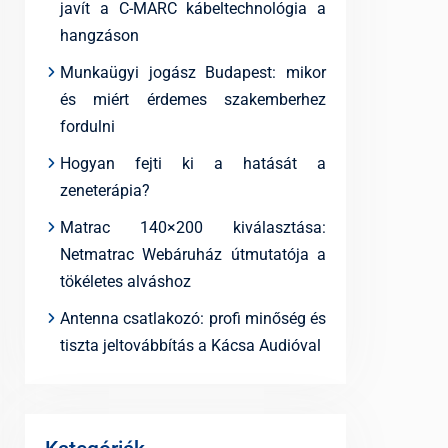
javít a C-MARC kábeltechnológia a
hangzáson
Munkaügyi jogász Budapest: mikor
és miért érdemes szakemberhez
fordulni
Hogyan fejti ki a hatását a
zeneterápia?
Matrac 140×200 kiválasztása:
Netmatrac Webáruház útmutatója a
tökéletes alváshoz
Antenna csatlakozó: profi minőség és
tiszta jeltovábbítás a Kácsa Audióval