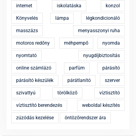
internet
iskolatáska
konzol
Könyvelés
lámpa
légkondicionáló
masszázs
menyasszonyi ruha
motoros redőny
méhpempő
nyomda
nyomtató
nyugdíjbiztosítás
online számlázó
parfüm
párásító
párásító készülék
párátlanító
szerver
szivattyú
törölköző
víztisztító
víztisztító berendezés
weboldal készítés
zúzódás kezelése
öntözőrendszer ára