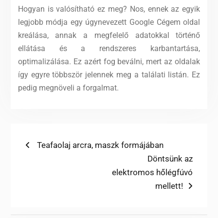
Hogyan is valósítható ez meg? Nos, ennek az egyik
legjobb módja egy úgynevezett Google Cégem oldal
kreálása, annak a megfelelő adatokkal történő
ellátása és a rendszeres karbantartása,
optimalizálása. Ez azért fog beválni, mert az oldalak
így egyre többször jelennek meg a találati listán. Ez
pedig megnöveli a forgalmat.
Bejegyzés
Previous
Teafaolaj arcra, maszk formájában
post:
Next
Döntsünk az
navigáció
post:
elektromos hőlégfúvó
mellett!