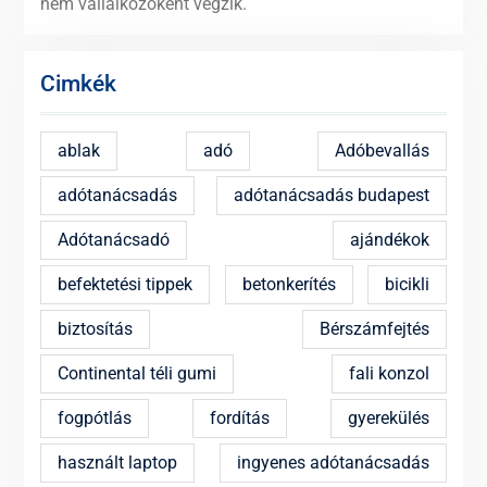
nem vállalkozóként végzik.
Cimkék
ablak
adó
Adóbevallás
adótanácsadás
adótanácsadás budapest
Adótanácsadó
ajándékok
befektetési tippek
betonkerítés
bicikli
biztosítás
Bérszámfejtés
Continental téli gumi
fali konzol
fogpótlás
fordítás
gyerekülés
használt laptop
ingyenes adótanácsadás