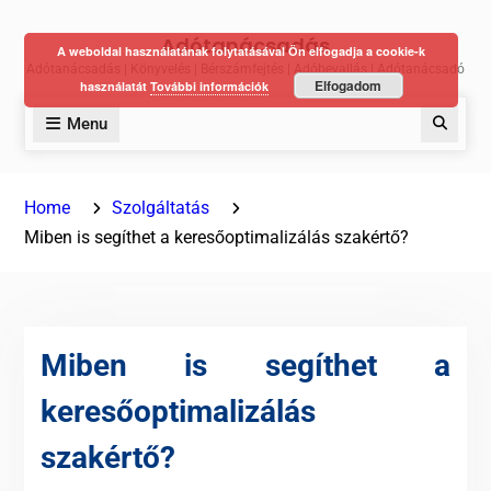
Skip
Adótanácsadás
to
A weboldal használatának folytatásával Ön elfogadja a cookie-k
Adótanácsadás | Könyvelés | Bérszámfejtés | Adóbevallás | Adótanácsadó
content
Elfogadom
használatát
További információk
Menu
Keres
Home
Szolgáltatás
Miben is segíthet a keresőoptimalizálás szakértő?
Miben is segíthet a
keresőoptimalizálás
szakértő?