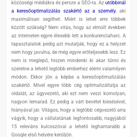
közösségi médiákra és persze a SEO-ra. Az
utóbbinál
a keresőoptimalizálás szakértő az a személy
, aki
maximálisan segíthet. Miért is lehet erre többek
között szükség? Nem vitás, hogy az elmúlt években
az interneten egyre élesebb lett a konkurenciaharc. A
tapasztalatok pedig azt mutatják, hogy ez a helyzet
nem hogy javulna, de még egyre erőteljesebb lesz. Ez
nem is meglepő, hiszen mindenki ki akar tűnni és
szeretne a lehető legtöbb emberhez elérni valamilyen
módon. Ekkor jön a képbe a keresőoptimalizálás
szakértő. Mivel egyre több cég optimalizáltatja az
oldalát, az ügyvezető, aki ezt nem veszi komolyan,
nagyon lemarad. Ez pedig a várt bevétel kiesésével,
hiányával jár. Világos, hogy a legtöbb cégvezető arra
vágyik, hogy a vállalatának legfontosabb, nagyjából
15 releváns kulcsszóval a lehető leghamarabb a
Google első helyére kerüljön.