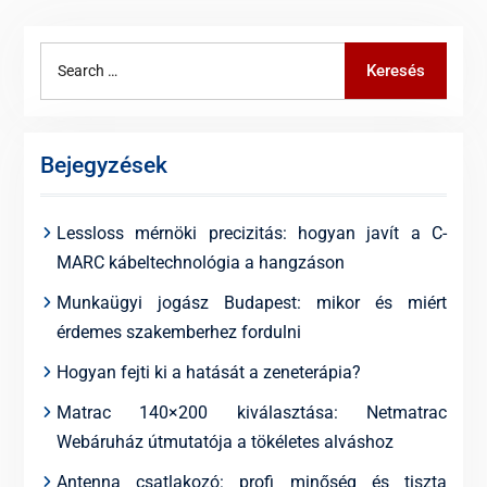
Search
Keresés
for:
Bejegyzések
Lessloss mérnöki precizitás: hogyan javít a C-
MARC kábeltechnológia a hangzáson
Munkaügyi jogász Budapest: mikor és miért
érdemes szakemberhez fordulni
Hogyan fejti ki a hatását a zeneterápia?
Matrac 140×200 kiválasztása: Netmatrac
Webáruház útmutatója a tökéletes alváshoz
Antenna csatlakozó: profi minőség és tiszta