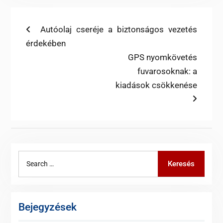
Bejegyzés
Previous
Autóolaj cseréje a biztonságos vezetés
post:
érdekében
navigáció
Next
GPS nyomkövetés
post:
fuvarosoknak: a
kiadások csökkenése
Search
Keresés
for:
Bejegyzések