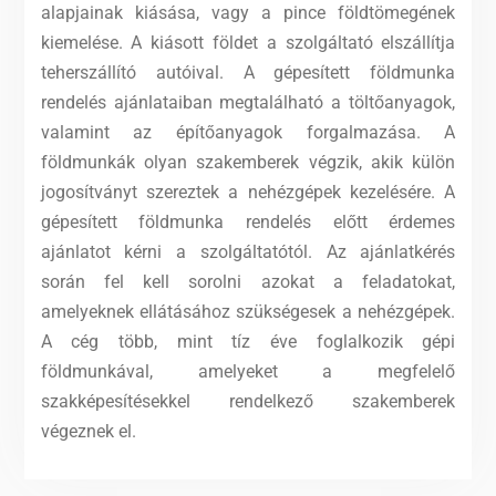
alapjainak kiásása, vagy a pince földtömegének
kiemelése. A kiásott földet a szolgáltató elszállítja
teherszállító autóival.
A gépesített földmunka
rendelés ajánlataiban megtalálható a töltőanyagok,
valamint az építőanyagok forgalmazása. A
földmunkák olyan szakemberek végzik, akik külön
jogosítványt szereztek a nehézgépek kezelésére. A
gépesített földmunka rendelés előtt érdemes
ajánlatot kérni a szolgáltatótól. Az ajánlatkérés
során fel kell sorolni azokat a feladatokat,
amelyeknek ellátásához szükségesek a nehézgépek.
A cég több, mint tíz éve foglalkozik gépi
földmunkával, amelyeket a megfelelő
szakképesítésekkel rendelkező szakemberek
végeznek el.