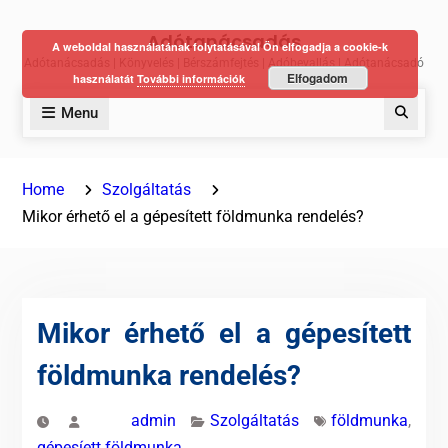
Skip
Adótanácsadás
to
A weboldal használatának folytatásával Ön elfogadja a cookie-k
Adótanácsadás | Könyvelés | Bérszámfejtés | Adóbevallás | Adótanácsadó
content
Elfogadom
használatát
További információk
Menu
Keres
Home
Szolgáltatás
Mikor érhető el a gépesített földmunka rendelés?
Mikor érhető el a gépesített
földmunka rendelés?
admin
Szolgáltatás
földmunka
,
gépesíett földmunka