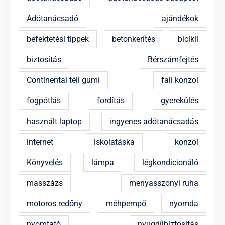
Adótanácsadó
ajándékok
befektetési tippek
betonkerítés
bicikli
biztosítás
Bérszámfejtés
Continental téli gumi
fali konzol
fogpótlás
fordítás
gyerekülés
használt laptop
ingyenes adótanácsadás
internet
iskolatáska
konzol
Könyvelés
lámpa
légkondicionáló
masszázs
menyasszonyi ruha
motoros redőny
méhpempő
nyomda
nyomtató
nyugdíjbiztosítás