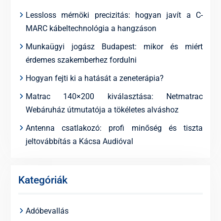
Lessloss mérnöki precizitás: hogyan javít a C-
MARC kábeltechnológia a hangzáson
Munkaügyi jogász Budapest: mikor és miért
érdemes szakemberhez fordulni
Hogyan fejti ki a hatását a zeneterápia?
Matrac 140×200 kiválasztása: Netmatrac
Webáruház útmutatója a tökéletes alváshoz
Antenna csatlakozó: profi minőség és tiszta
jeltovábbítás a Kácsa Audióval
Kategóriák
Adóbevallás