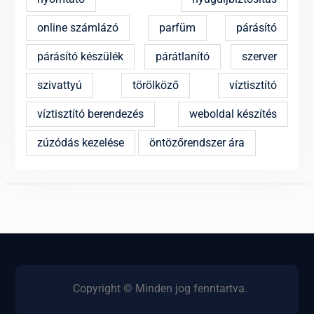
online számlázó
parfüm
párásító
párásító készülék
párátlanító
szerver
szivattyú
törölköző
víztisztító
víztisztító berendezés
weboldal készítés
zúzódás kezelése
öntözőrendszer ára
Copyright © Minden jog fenntartva.