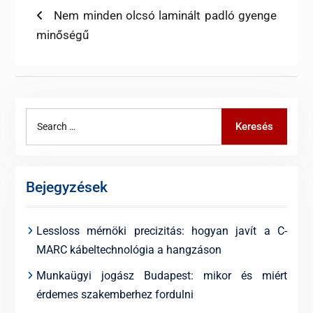
Bejegyzés
Previous
Nem minden olcsó laminált padló gyenge
post:
minőségű
navigáció
Search
Keresés
for:
Bejegyzések
Lessloss mérnöki precizitás: hogyan javít a C-
MARC kábeltechnológia a hangzáson
Munkaügyi jogász Budapest: mikor és miért
érdemes szakemberhez fordulni