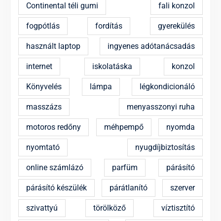
Continental téli gumi
fali konzol
fogpótlás
fordítás
gyerekülés
használt laptop
ingyenes adótanácsadás
internet
iskolatáska
konzol
Könyvelés
lámpa
légkondicionáló
masszázs
menyasszonyi ruha
motoros redőny
méhpempő
nyomda
nyomtató
nyugdíjbiztosítás
online számlázó
parfüm
párásító
párásító készülék
párátlanító
szerver
szivattyú
törölköző
víztisztító