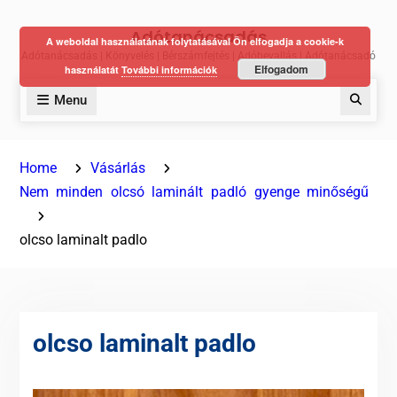
Skip
Adótanácsadás
to
A weboldal használatának folytatásával Ön elfogadja a cookie-k
Adótanácsadás | Könyvelés | Bérszámfejtés | Adóbevallás | Adótanácsadó
content
Elfogadom
használatát
További információk
Menu
Keres
Home
Vásárlás
Nem minden olcsó laminált padló gyenge minőségű
olcso laminalt padlo
olcso laminalt padlo