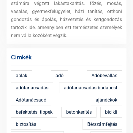
számára végzett lakástakarítás, főzés, mosás,
vasalás, gyermekfelügyelet, házi tanítás, otthoni
gondozás és ápolás, házvezetés és kertgondozás
tartozik ide, amennyiben ezt természetes személyek
nem vállalkozóként végzik.
Cimkék
ablak
adó
Adóbevallás
adótanácsadás
adótanácsadás budapest
Adótanácsadó
ajándékok
befektetési tippek
betonkerítés
bicikli
biztosítás
Bérszámfejtés