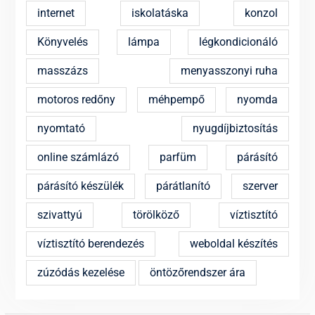
internet
iskolatáska
konzol
Könyvelés
lámpa
légkondicionáló
masszázs
menyasszonyi ruha
motoros redőny
méhpempő
nyomda
nyomtató
nyugdíjbiztosítás
online számlázó
parfüm
párásító
párásító készülék
párátlanító
szerver
szivattyú
törölköző
víztisztító
víztisztító berendezés
weboldal készítés
zúzódás kezelése
öntözőrendszer ára