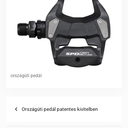
országúti pedál
Bejegyzés
Previous
Országúti pedál patentes kivitelben
post:
navigáció