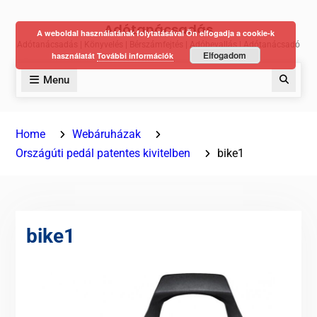
Skip
Adótanácsadás
to
A weboldal használatának folytatásával Ön elfogadja a cookie-k
Adótanácsadás | Könyvelés | Bérszámfejtés | Adóbevallás | Adótanácsadó
content
Elfogadom
használatát
További információk
Menu
Keres
Home
Webáruházak
Országúti pedál patentes kivitelben
bike1
bike1