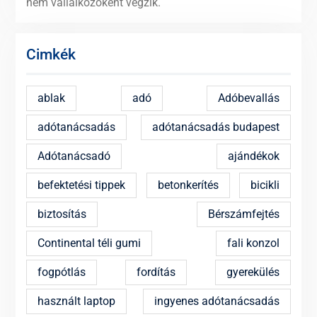
nem vállalkozóként végzik.
Cimkék
ablak
adó
Adóbevallás
adótanácsadás
adótanácsadás budapest
Adótanácsadó
ajándékok
befektetési tippek
betonkerítés
bicikli
biztosítás
Bérszámfejtés
Continental téli gumi
fali konzol
fogpótlás
fordítás
gyerekülés
használt laptop
ingyenes adótanácsadás