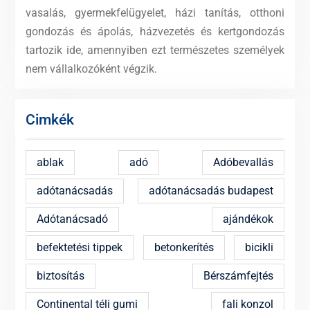
vasalás, gyermekfelügyelet, házi tanítás, otthoni
gondozás és ápolás, házvezetés és kertgondozás
tartozik ide, amennyiben ezt természetes személyek
nem vállalkozóként végzik.
Cimkék
ablak
adó
Adóbevallás
adótanácsadás
adótanácsadás budapest
Adótanácsadó
ajándékok
befektetési tippek
betonkerítés
bicikli
biztosítás
Bérszámfejtés
Continental téli gumi
fali konzol