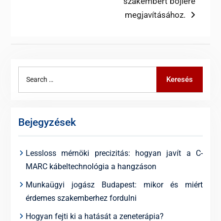
post:
szakembert bojlere
megjavításához.
Search
Keresés
for:
Bejegyzések
Lessloss mérnöki precizitás: hogyan javít a C-
MARC kábeltechnológia a hangzáson
Munkaügyi jogász Budapest: mikor és miért
érdemes szakemberhez fordulni
Hogyan fejti ki a hatását a zeneterápia?