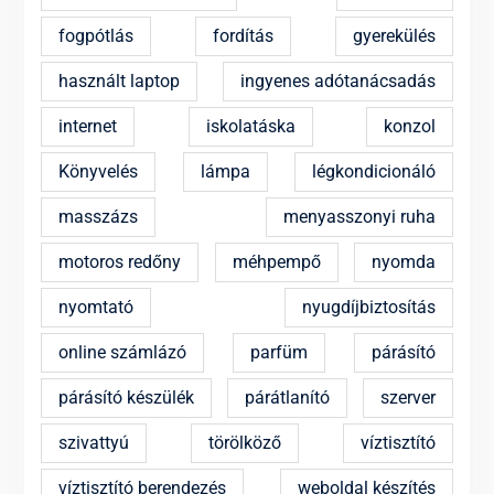
fogpótlás
fordítás
gyerekülés
használt laptop
ingyenes adótanácsadás
internet
iskolatáska
konzol
Könyvelés
lámpa
légkondicionáló
masszázs
menyasszonyi ruha
motoros redőny
méhpempő
nyomda
nyomtató
nyugdíjbiztosítás
online számlázó
parfüm
párásító
párásító készülék
párátlanító
szerver
szivattyú
törölköző
víztisztító
víztisztító berendezés
weboldal készítés