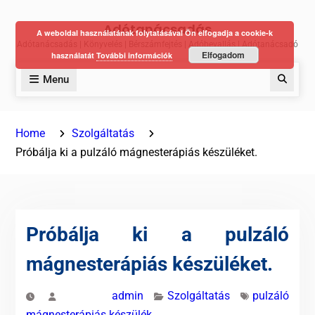
Skip
Adótanácsadás
to
A weboldal használatának folytatásával Ön elfogadja a cookie-k
Adótanácsadás | Könyvelés | Bérszámfejtés | Adóbevallás | Adótanácsadó
content
Elfogadom
használatát
További információk
Menu
Keres
Home
Szolgáltatás
Próbálja ki a pulzáló mágnesterápiás készüléket.
Próbálja ki a pulzáló
mágnesterápiás készüléket.
admin
Szolgáltatás
pulzáló
mágnesterápiás készülék