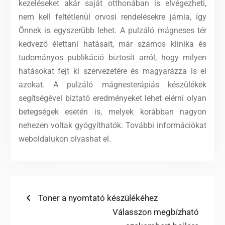
kezeléseket akár saját otthonában is elvégezheti,
nem kell feltétlenül orvosi rendelésekre járnia, így
Önnek is egyszerűbb lehet. A pulzáló mágneses tér
kedvező élettani hatásait, már számos klinika és
tudományos publikáció biztosít arról, hogy milyen
hatásokat fejt ki szervezetére és magyarázza is el
azokat. A pulzáló mágnesterápiás készülékek
segítségével biztató eredményeket lehet elérni olyan
betegségek esetén is, melyek korábban nagyon
nehezen voltak gyógyíthatók. További információkat
weboldalukon olvashat el.
Bejegyzés
Previous
Toner a nyomtató készülékéhez
post:
Next
Válasszon megbízható
navigáció