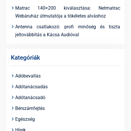
Matrac 140×200 kiválasztása: Netmatrac
Webáruház útmutatója a tökéletes alváshoz
Antenna csatlakozó: profi minőség és tiszta
jeltovábbítás a Kácsa Audióval
Kategóriák
Adóbevallás
Adótanácsadás
Adótanácsadó
Bérszámfejtés
Egészség
Hírek