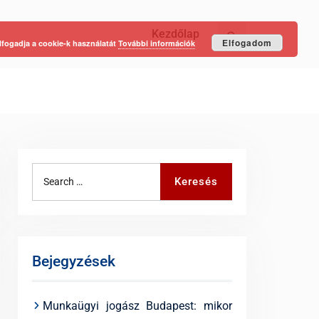
Kezdőlap
Keresés
Elfogadom
lfogadja a cookie-k használatát
További információk
Search
Keresés
for:
Bejegyzések
Munkaügyi jogász Budapest: mikor