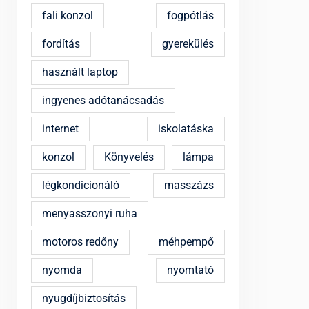
fali konzol
fogpótlás
fordítás
gyerekülés
használt laptop
ingyenes adótanácsadás
internet
iskolatáska
konzol
Könyvelés
lámpa
légkondicionáló
masszázs
menyasszonyi ruha
motoros redőny
méhpempő
nyomda
nyomtató
nyugdíjbiztosítás