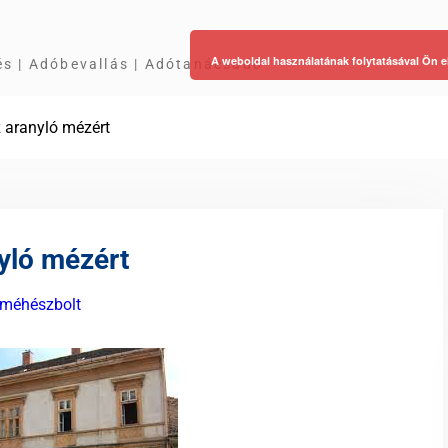
A weboldal használatának folytatásával Ön e
és | Adóbevallás | Adótanácsadó
z aranyló mézért
yló mézért
méhészbolt