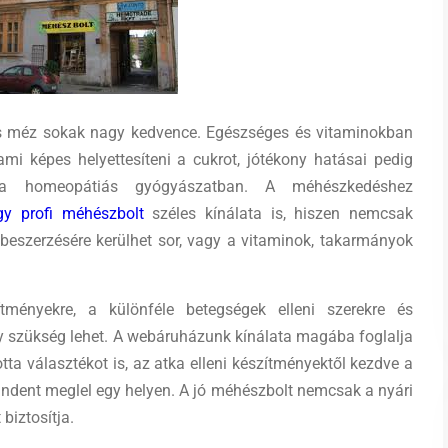
s méz sokak nagy kedvence. Egészséges és vitaminokban
mi képes helyettesíteni a cukrot, jótékony hatásai pedig
 a homeopátiás gyógyászatban. A méhészkedéshez
egy profi méhészbolt
széles kínálata is, hiszen nemcsak
beszerzésére kerülhet sor, vagy a vitaminok, takarmányok
tményekre, a különféle betegségek elleni szerekre és
y szükség lehet. A webáruházunk kínálata magába foglalja
tta választékot is, az atka elleni készítményektől kezdve a
indent meglel egy helyen. A jó méhészbolt nemcsak a nyári
biztosítja.