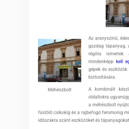
Az aranyszínű, éde
gazdag tápanyag, a
régóta ismertek
mindenképp
kell 
gépek és eszközök 
biztosítására.
A kombinált készí
Méhészbolt
oldaltokra ugyanúg
a méhészbolt nyújto
füstölő csíkokig és a rajbefogó feromonig m
időszakra szánt eszközöket és tápanyagokat 