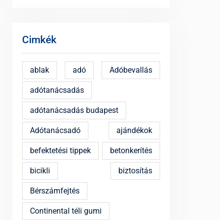
Cimkék
ablak
adó
Adóbevallás
adótanácsadás
adótanácsadás budapest
Adótanácsadó
ajándékok
befektetési tippek
betonkerítés
bicikli
biztosítás
Bérszámfejtés
Continental téli gumi