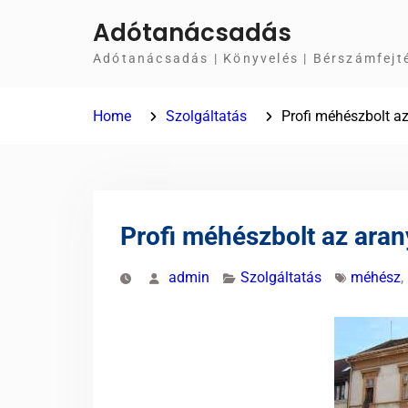
Skip
Adótanácsadás
to
Adótanácsadás | Könyvelés | Bérszámfejt
content
Home
Szolgáltatás
Profi méhészbolt a
Profi méhészbolt az aran
admin
Szolgáltatás
méhész
,