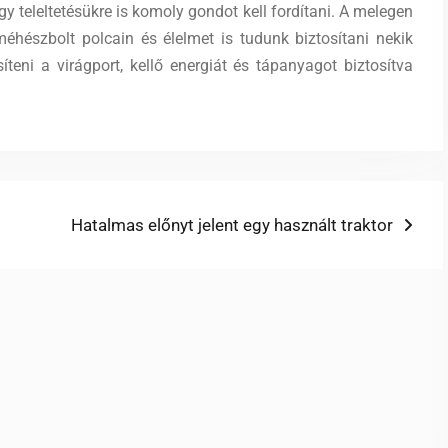
 teleltetésükre is komoly gondot kell fordítani. A melegen
hészbolt polcain és élelmet is tudunk biztosítani nekik
teni a virágport, kellő energiát és tápanyagot biztosítva
Next
Hatalmas előnyt jelent egy használt traktor
post: