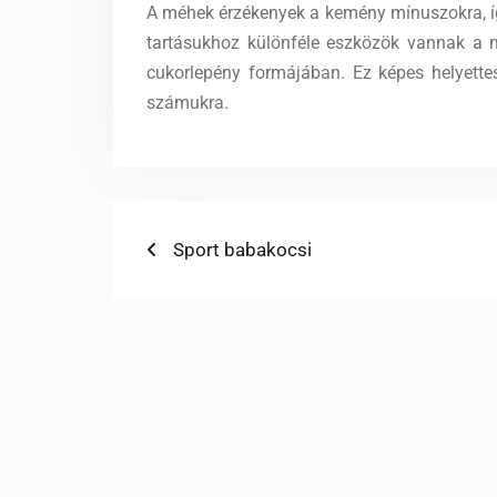
A méhek érzékenyek a kemény mínuszokra, így
tartásukhoz különféle eszközök vannak a mé
cukorlepény formájában. Ez képes helyettesí
számukra.
Bejegyzés
Previous
Sport babakocsi
post:
navigáció