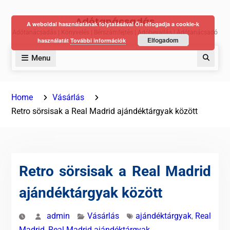
Skip
Adótanácsadás
to
A weboldal használatának folytatásával Ön elfogadja a cookie-k
Adótanácsadás | Könyvelés | Bérszámfejtés | Adóbevallás | Adótanácsadó
content
Elfogadom
használatát
További információk
Menu
Keres
Home
Vásárlás
Retro sörsisak a Real Madrid ajándéktárgyak között
Retro sörsisak a Real Madrid
ajándéktárgyak között
admin
Vásárlás
ajándéktárgyak
,
Real
Madrid
,
Real Madrid ajándéktárgyak