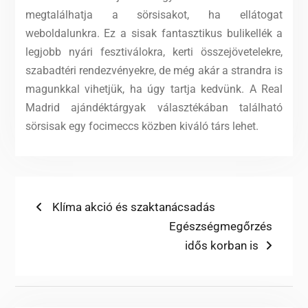
megtalálhatja a sörsisakot, ha ellátogat
weboldalunkra. Ez a sisak fantasztikus bulikellék a
legjobb nyári fesztiválokra, kerti összejövetelekre,
szabadtéri rendezvényekre, de még akár a strandra is
magunkkal vihetjük, ha úgy tartja kedvünk. A Real
Madrid ajándéktárgyak választékában található
sörsisak egy focimeccs közben kiváló társ lehet.
Bejegyzés
Previous
Klíma akció és szaktanácsadás
post:
Next
Egészségmegőrzés
navigáció
post:
idős korban is