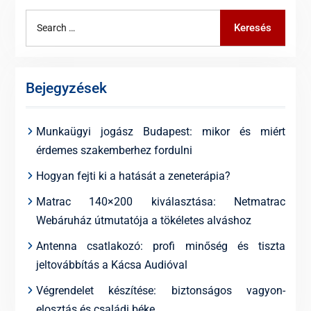
Search
Keresés
for:
Bejegyzések
Munkaügyi jogász Budapest: mikor és miért
érdemes szakemberhez fordulni
Hogyan fejti ki a hatását a zeneterápia?
Matrac 140×200 kiválasztása: Netmatrac
Webáruház útmutatója a tökéletes alváshoz
Antenna csatlakozó: profi minőség és tiszta
jeltovábbítás a Kácsa Audióval
Végrendelet készítése: biztonságos vagyon-
elosztás és családi béke