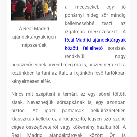
a meccseket, egy jó
pohárnyi hideg sör mindig
kellemesebbé teszi az
A Real Madrid
izgalmas mérkőzéseket. A
ajándéktárgyak igen
Real Madrid ajándéktárgyak
népszerűek
között fellelhető
sörsisak
rendkívül nagy
népszerűségnek örvend még ma is, hiszen nem kell a
kezünkben tartani az italt, a fejünkön lévő tartókban
kényelmesen elfér.
Nincs mit szépíteni a témán, ez egy sörrel töltött
sisak. Nevezhetjük sörsapkának is, egy azonban
biztos. Az igazi partiarcok nélkülözhetetlen
klasszikus kelléke ez a kiegészítő, legyen szó szolid
céges összejövetelről vagy kőkemény házibuliról. A
Real Madrid ajándéktárgyak között Ön is