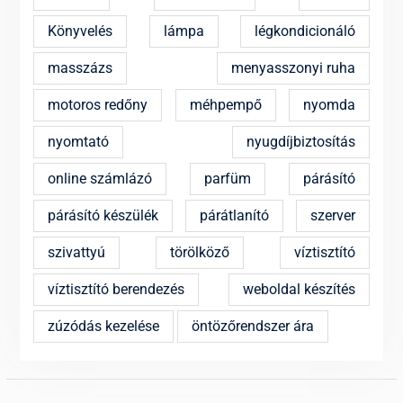
Könyvelés
lámpa
légkondicionáló
masszázs
menyasszonyi ruha
motoros redőny
méhpempő
nyomda
nyomtató
nyugdíjbiztosítás
online számlázó
parfüm
párásító
párásító készülék
párátlanító
szerver
szivattyú
törölköző
víztisztító
víztisztító berendezés
weboldal készítés
zúzódás kezelése
öntözőrendszer ára