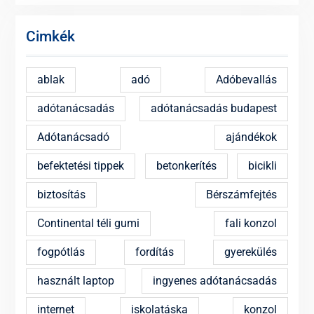
Cimkék
ablak
adó
Adóbevallás
adótanácsadás
adótanácsadás budapest
Adótanácsadó
ajándékok
befektetési tippek
betonkerítés
bicikli
biztosítás
Bérszámfejtés
Continental téli gumi
fali konzol
fogpótlás
fordítás
gyerekülés
használt laptop
ingyenes adótanácsadás
internet
iskolatáska
konzol