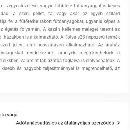
ami vegyestüzelésű, vagyis többféle fűtőanyaggal is képes
ldául a szén, pellet, fa, vagy akár az egyéb szilárd
ja fel a fűtőtérbe rakott fűtőanyagokat, ugyanis képes a
 az égetés folyamán. A kazán kellemes meleget teremt az
di házakban is alkalmazható.
A Totya s23 népszerű termék
szert jelent, ami hosszútávon alkalmazható. Az áruház
donságokkal rendelkeznek, amelyek megtekinthetőek a
 cikkben, valamint táblázatba foglalva is elolvashatóak. A
 kisebb és nagyobb teljesítménnyel is megrendelhető, az
ta várja!
Next
Adótanácsadás és az átalánydíjas szerződés