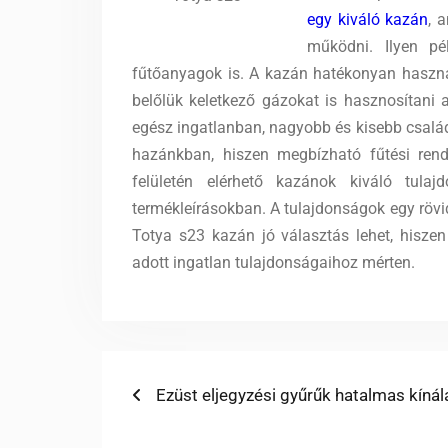
egy kiváló kazán
, 
működni. Ilyen pé
fűtőanyagok is. A kazán hatékonyan használ
belőlük keletkező gázokat is hasznosítani
egész ingatlanban, nagyobb és kisebb csalá
hazánkban, hiszen megbízható fűtési rend
felületén elérhető kazánok kiváló tulaj
termékleírásokban. A tulajdonságok egy rövid
Totya s23 kazán jó választás lehet, hiszen
adott ingatlan tulajdonságaihoz mérten.
Bejegyzés
Previous
Ezüst eljegyzési gyűrűk hatalmas kínála
post:
navigáció