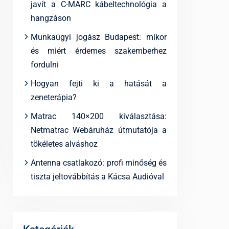
javít a C-MARC kábeltechnológia a
hangzáson
Munkaügyi jogász Budapest: mikor
és miért érdemes szakemberhez
fordulni
Hogyan fejti ki a hatását a
zeneterápia?
Matrac 140×200 kiválasztása:
Netmatrac Webáruház útmutatója a
tökéletes alváshoz
Antenna csatlakozó: profi minőség és
tiszta jeltovábbítás a Kácsa Audióval