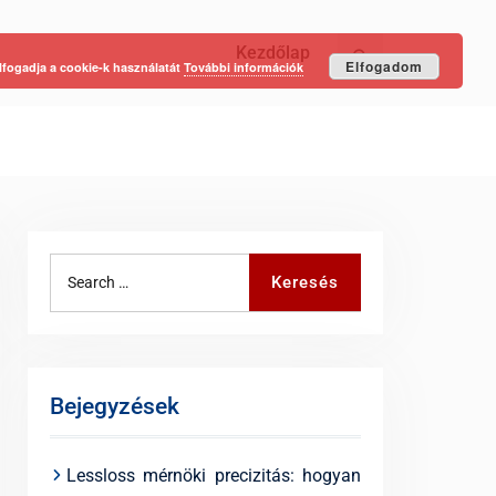
Kezdőlap
Keresés
Elfogadom
lfogadja a cookie-k használatát
További információk
Search
Keresés
for:
Bejegyzések
Lessloss mérnöki precizitás: hogyan