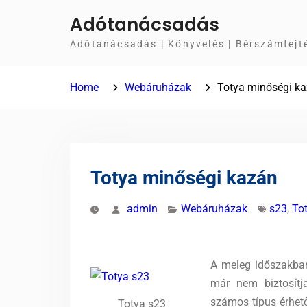
Skip
Adótanácsadás
to
Adótanácsadás | Könyvelés | Bérszámfejt
content
Home
Webáruházak
Totya minőségi k
Totya minőségi kazán
admin
Webáruházak
s23
,
To
A meleg időszakban 
már nem biztosítj
számos típus érhető
Totya s23