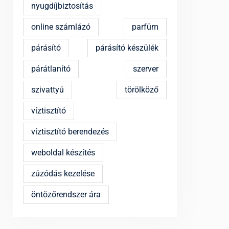
nyugdíjbiztosítás
online számlázó
parfüm
párásító
párásító készülék
párátlanító
szerver
szivattyú
törölköző
víztisztító
víztisztító berendezés
weboldal készítés
zúzódás kezelése
öntözőrendszer ára