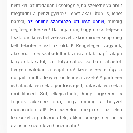
nem kell az irodában ücsörögnie, ha szeretne valamit
megtudni a pénzügyeiről! Lehet akár úton is, lehet
bárhol,
az online számlázó ott lesz önnel
, mindig
segítségre készen! Ha unja már, hogy nincs teljesen
tisztában ki és befizetéseivel akkor mindenképp meg
kell tekintenie ezt az oldalt!
Rengetegen vagyunk,
akik már megszabadultunk a számlák papír alapú
kinyomtatásától, a folyamatos sorban állástól.
Legyen valóban a saját ura! kezelje végre úgy a
dolgait, mintha tényleg ön lenne a vezető! A partnerei
is hálásak lesznek a pontosságért, hálásak lesznek a
mobilitásért. Sőt, elképzelhető, hogy irigykedni is
fognak sikereire, arra, hogy mindig a helyzet
magaslatán áll! Ha szeretné megtenni az első
lépéseket a profizmus felé, akkor ismerje meg ön is
az online számlázó használatát!