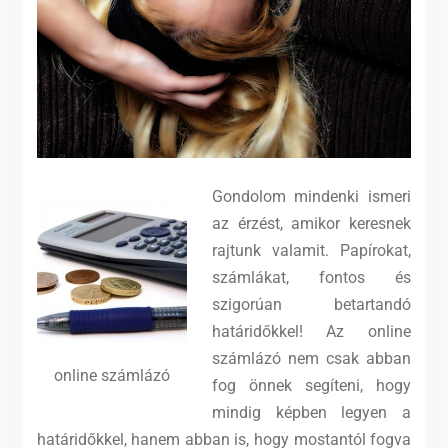
Gondolom mindenki ismeri
az érzést, amikor keresnek
rajtunk valamit. Papírokat,
számlákat, fontos és
szigorúan betartandó
határidőkkel! Az online
számlázó nem csak abban
online számlázó
fog önnek segíteni, hogy
mindig képben legyen a
határidőkkel, hanem abban is, hogy mostantól fogva