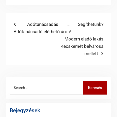
Bejegyzés
Previous
Adótanácsadás … Segíthetünk?
post:
Adótanácsadó elérhető áron!
navigáció
Next
Modern eladó lakás
post:
Kecskemét belvárosa
mellett
Search
Keresés
for:
Bejegyzések