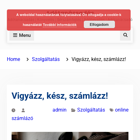
Skip
Adótanácsadás
to
A weboldal használatának folytatásával Ön elfogadja a cookie-k
Adótanácsadás | Könyvelés | Bérszámfejtés | Adóbevallás | Adótanácsadó
content
Elfogadom
használatát
További információk
Menu
Keres
Home
Szolgáltatás
Vigyázz, kész, számlázz!
Vigyázz, kész, számlázz!
admin
Szolgáltatás
online
számlázó