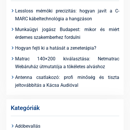
Lessloss mérnöki precizitás: hogyan javít a C-
MARC kábeltechnológia a hangzáson
Munkaügyi jogász Budapest: mikor és miért
érdemes szakemberhez fordulni
Hogyan fejti ki a hatását a zeneterápia?
Matrac 140×200 kiválasztása: Netmatrac
Webáruház útmutatója a tökéletes alváshoz
Antenna csatlakozó: profi minőség és tiszta
jeltovábbítás a Kácsa Audióval
Kategóriák
Adóbevallás