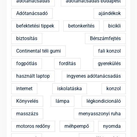
adótanácsadás
adótanácsadás budapest
Adótanácsadó
ajándékok
befektetési tippek
betonkerítés
bicikli
biztosítás
Bérszámfejtés
Continental téli gumi
fali konzol
fogpótlás
fordítás
gyerekülés
használt laptop
ingyenes adótanácsadás
internet
iskolatáska
konzol
Könyvelés
lámpa
légkondicionáló
masszázs
menyasszonyi ruha
motoros redőny
méhpempő
nyomda