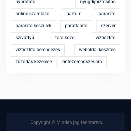
nyomtató
nyugdíjbiztosítás
online számlázó
parfüm
párásító
párásító készülék
párátlanító
szerver
szivattyú
törölköző
víztisztító
víztisztító berendezés
weboldal készítés
zúzódás kezelése
öntözőrendszer ára
Copyright © Minden jog fenntartva.