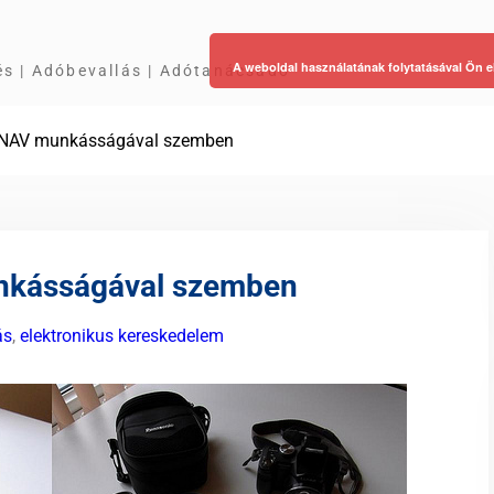
A weboldal használatának folytatásával Ön e
és | Adóbevallás | Adótanácsadó
 a NAV munkásságával szemben
unkásságával szemben
ás
,
elektronikus kereskedelem