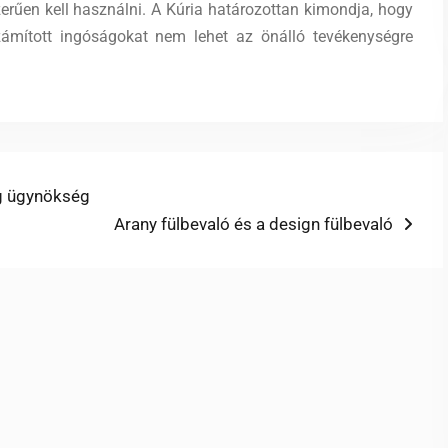
erűen kell használni. A Kúria határozottan kimondja, hogy
számított ingóságokat nem lehet az önálló tevékenységre
g ügynökség
Next
Arany fülbevaló és a design fülbevaló
post: