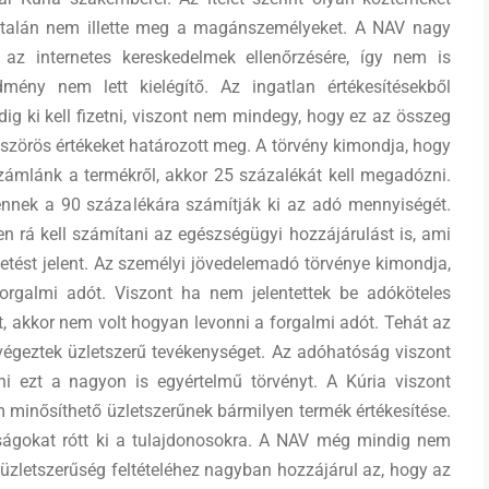
általán nem illette meg a magánszemélyeket. A NAV nagy
t az internetes kereskedelmek ellenőrzésére, így nem is
mény nem lett kielégítő. Az ingatlan értékesítésekből
g ki kell fizetni, viszont nem mindegy, hogy ez az összeg
zörös értékeket határozott meg. A törvény kimondja, hogy
zámlánk a termékről, akkor 25 százalékát kell megadózni.
ennek a 90 százalékára számítják ki az adó mennyiségét.
n rá kell számítani az egészségügyi hozzájárulást is, ami
etést jelent. Az személyi jövedelemadó törvénye kimondja,
orgalmi adót. Viszont ha nem jelentettek be adóköteles
 akkor nem volt hogyan levonni a forgalmi adót. Tehát az
végeztek üzletszerű tevékenységet. Az adóhatóság viszont
ni ezt a nagyon is egyértelmű törvényt. A Kúria viszont
minősíthető üzletszerűnek bármilyen termék értékesítése.
ágokat rótt ki a tulajdonosokra. A NAV még mindig nem
 üzletszerűség feltételéhez nagyban hozzájárul az, hogy az