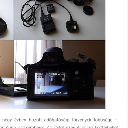
t négy évben hozott adóhatósági törvények többsége –
 Kúria szakemberei. Az ítélet szerint olyan közterheket