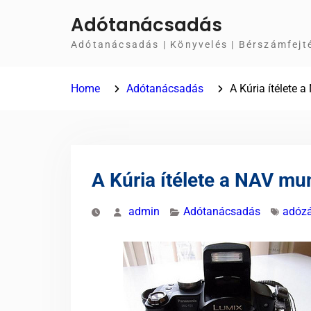
Skip
Adótanácsadás
to
Adótanácsadás | Könyvelés | Bérszámfejt
content
Home
Adótanácsadás
A Kúria ítélete
A Kúria ítélete a NAV m
admin
Adótanácsadás
adóz